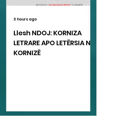
3 hours ago
Llesh NDOJ: KORNIZA
LETRARE APO LETËRSIA NË
KORNIZË