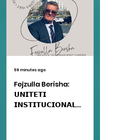
59 minutes ago
Fejzulla Berisha:
𝗨𝗡𝗜𝗧𝗘𝗧𝗜
𝗜𝗡𝗦𝗧𝗜𝗧𝗨𝗖𝗜𝗢𝗡𝗔𝗟...