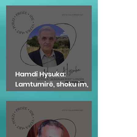
Hamdi Hysuka:
Lamtumirë, shoku im,
Servet Hysa!