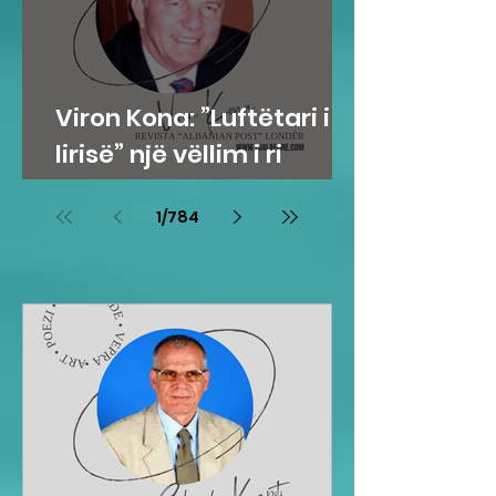
Viron Kona: ”Luftëtari i
lirisë” një vëllim i ri
poetik nga Emine S. HOTI
1
/
784