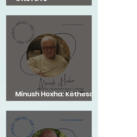
𝗜𝗡𝗦𝗧𝗜𝗧𝗨𝗖𝗜𝗢𝗡𝗔𝗟...
Minush Hoxha: Këthesa
emotive e zemres