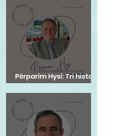
Përparim Hysi: Tri histori
me lopë