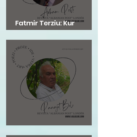
Fatmir Terziu: Kur
mirësia është në gen
Pano Boli: STOLI I POETIT