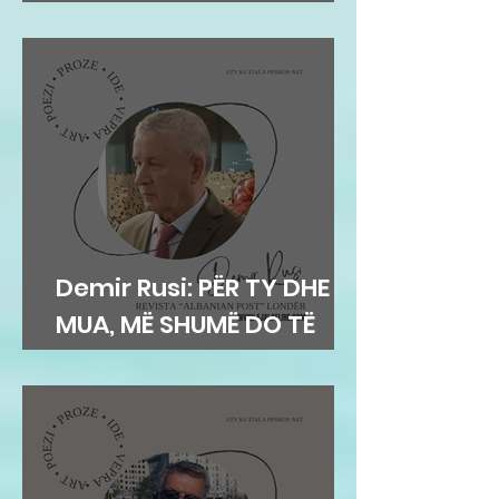
njerëzit
Demir Rusi: PËR TY DHE
MUA, MË SHUMË DO TË
DUA