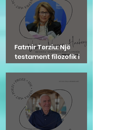
Fatmir Terziu: Një
testament filozofik i
Vilhelme Vranari
Haxhirajt