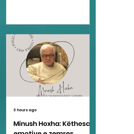
3 hours ago
Minush Hoxha: Këthesa
emotive e zemres