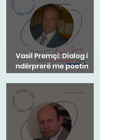
Vasil Premçi: Dialog i
ndërprerë me poetin
Qazim Shemaj