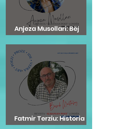
Anjeza Musollari: Bëj
mirë dhe harroje
Fatmir Terziu: Historia si
teatër i ambicies