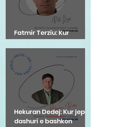
Fatmir Terziu: Kur
'arkivat' flasin…
Hekuran Dedej: Kur jep
dashuri e bashkon