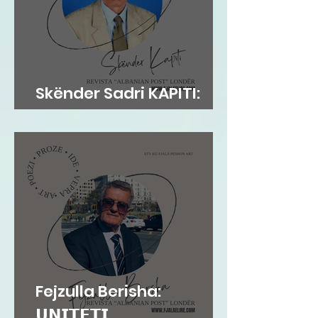
Skënder Sadri KAPITI:
Adem Jashari dhe...
Fejzulla Berisha:
𝗨𝗡𝗜𝗧𝗘𝗧𝗜