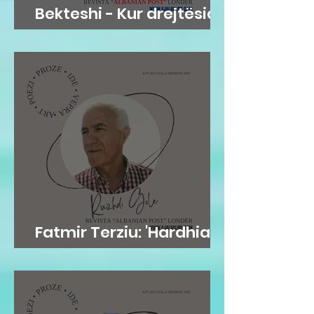
Bekteshi - Kur drejtësia
bëhet karakter
Fatmir Terziu: 'Hardhia'
frymore e njeriut