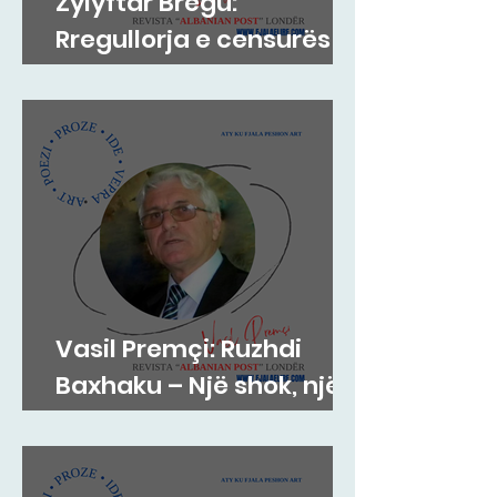
Zylyftar Bregu:
Rregullorja e censurës
në Gjykatën e Posaçme
Vasil Premçi: Ruzhdi
Baxhaku – Një shok, një
mik, një misionar