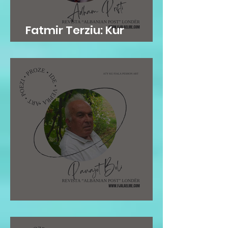
Fatmir Terziu: Kur
mirësia është në gen
Pano Boli: STOLI I POETIT