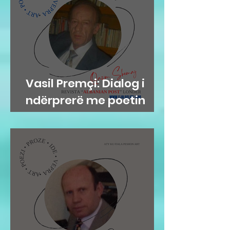
Vasil Premçi: Dialog i
ndërprerë me poetin
Qazim Shemaj