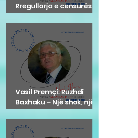
Rregullorja e censurës
në Gjykatën e Posaçme
Vasil Premçi: Ruzhdi
Baxhaku – Një shok, një
mik, një misionar