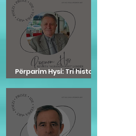
Përparim Hysi: Tri histori
me lopë