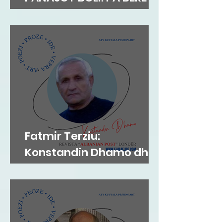
MEKAT...
Fatmir Terziu:
Konstandin Dhamo dhe
diksursi i variacionit