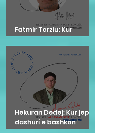
Fatmir Terziu: Kur
'arkivat' flasin…
Hekuran Dedej: Kur jep
dashuri e bashkon
njerëzit