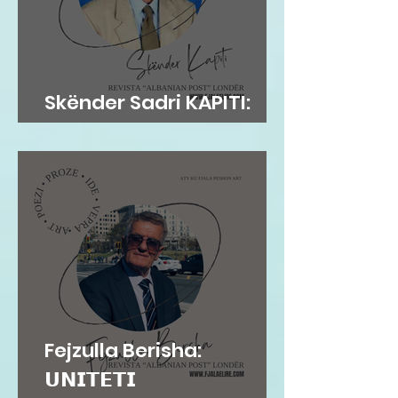
Skënder Sadri KAPITI:
Adem Jashari dhe...
Fejzulla Berisha:
𝗨𝗡𝗜𝗧𝗘𝗧𝗜