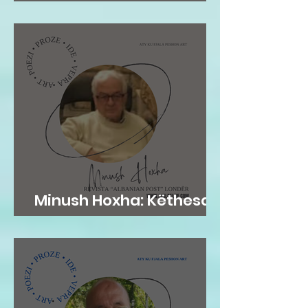
𝗜𝗡𝗦𝗧𝗜𝗧𝗨𝗖𝗜𝗢𝗡𝗔𝗟...
Minush Hoxha: Këthesa
emotive e zemres