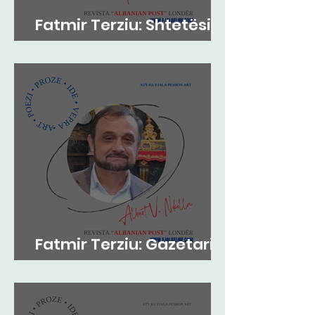
Fatmir Terziu: Shtetësia
britanike sipas lindjes
Fatmir Terziu: Gazetari si
kujtesë, poezia si atdhe