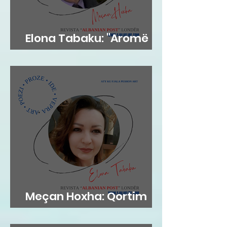
Elona Tabaku: "Aromë
gjethi"
Meçan Hoxha: Qortim
me dashuri