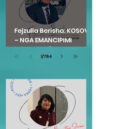
Fejzulla Berisha: KOSOVA
– NGA EMANCIPIMI
ARSIMOR NË
1
/
784
SHTETNDËRTIM