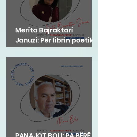
Merita Bajraktari
Januzi: Për librin poetik
”Teh nate” të Hazir
Mehmetit
PANAJOT BOLI: PA BËRË