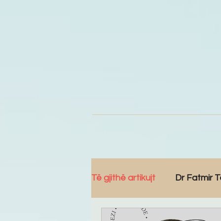
Të gjithë artikujt
Dr Fatmir T
Komunitet
Reportazh