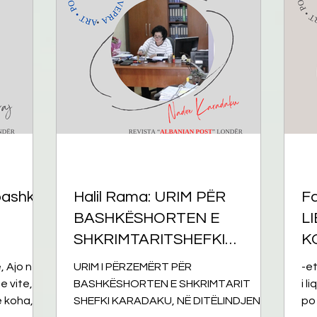
omane
English
Përkthime
 bashkë,
Halil Rama: URIM PËR
Fa
BASHKËSHORTEN E
L
SHKRIMTARITSHEFKI
K
KARADAKU
, Ajo në
URIM I PËRZEMËRT PËR
-et
BASHKËSHORTEN E SHKRIMTARIT
i l
 koha,
SHEFKI KARADAKU, NË DITËLINDJEN E
po