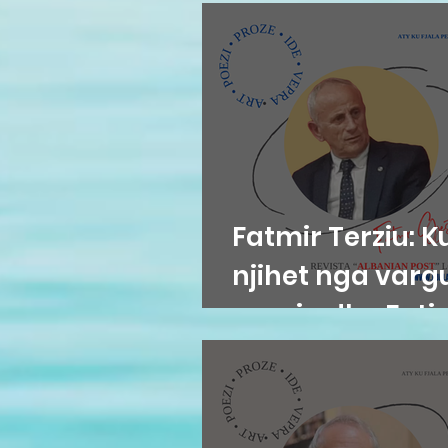
Fatmir Terziu: K
njihet nga varg
poezia dhe Fati