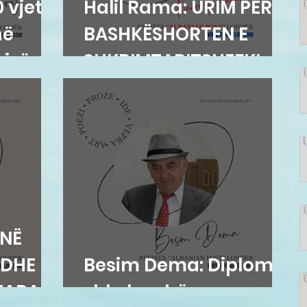
 vjet
Halil Rama: URIM PËR
në
BASHKËSHORTEN E
ajsë
SHKRIMTARITSHEFKI
KARADAKU
UNË
 DHE
Besim Dema: Diploma
UARA
shkelqyshëm...