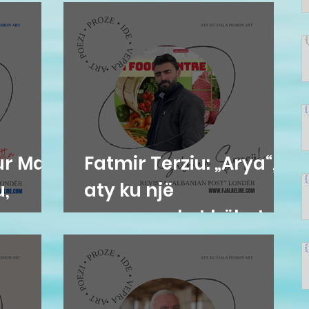
ur Mati
Fatmir Terziu: „Arya“,
u,
aty ku një
supermarket bëhet
adresë e komunitetit
shqiptar në
Gravesend