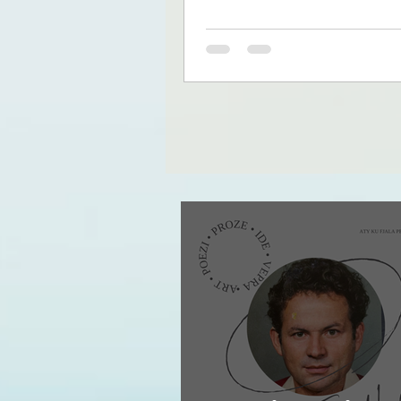
pasi ka marrë gjithçka që mun
marrë, lë pas vetëm kujtesën.
kujtesa, ndryshe nga koha, nu
ndahet. Më 10 gusht 2026, në
vjetër, në lokalin e Petros, Fit
do të ulet mes familjes dhe t
për të shënuar edhe një herë
përvjetorin e martesës. Por k
karrigia e saj do të jetë bosh.
Vranari, gruaja me të cilën ai 