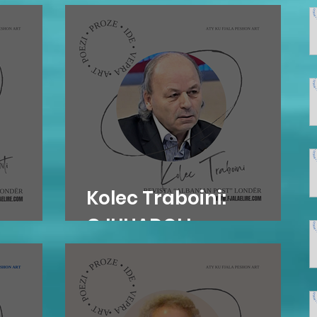
prej shekujsh në
vendlindje
Kolec Traboini:
osova
GJUHADOLI