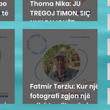
 po
Thoma Nika: JU
 të
TREGOJ TIMON, SIÇ
NUK E NJOHËT
Fatmir Terziu: Kur një
fotografi zgjon një
esion
udhë tradite që vjen