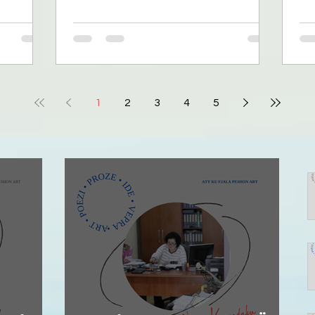
d të
SAJ E dashur Nada, Sot, në këtë
pa
 Dhe
ditëlindje të veçantë ju përcjellim
se 
k di të
urimet më të përzemërta, për
dhe
 Dukatin e
jetëgjatësi gjer mbi një shekull, me
pre
im Haxhiraj
shëndet, mendje të kthjellët dhe
pre
ë afërmve
lumturi pa fund, në gjirin e familjes tuaj
tok
të mrekullueshme. Ju urojmë Ju, model i
e 
1
2
3
4
5
ëtë herë
gruas fisnike e me inteligjencë të
kuq
 Vilhelme
rrallë…që si askush tjetër keni kontribut
bë
nd
të veçantë, si bashkpunëtorja më e
kth
denjë, redakt