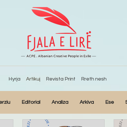
Hyrja
Artikuj
Revista Print
Rreth nesh
erziu
Editorial
Analiza
Arkiva
Ese
Studime
Intervista
Kulturë
Lajme