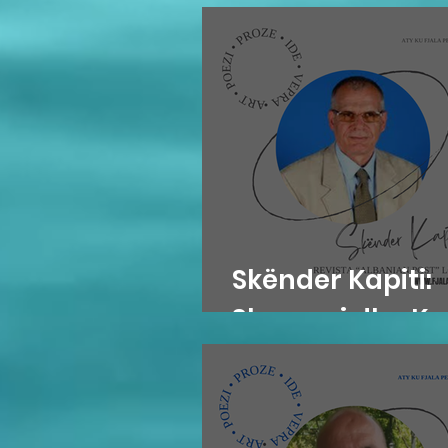
Skënder Kapiti:
Skrapari dhe K