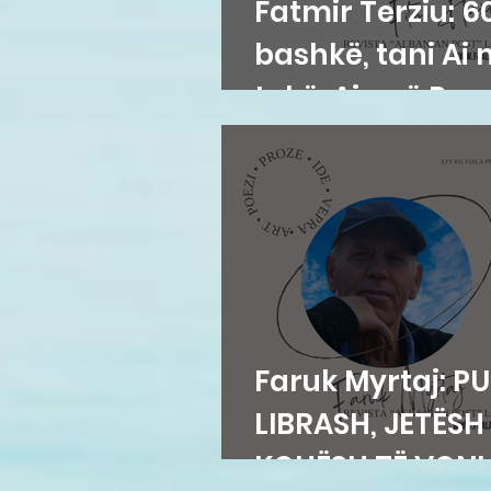
Fatmir Terziu: 60
bashkë, tani Ai 
tokë, Ajo në Par
Faruk Myrtaj: P
LIBRASH, JETËSH
KOHËSH TË VON