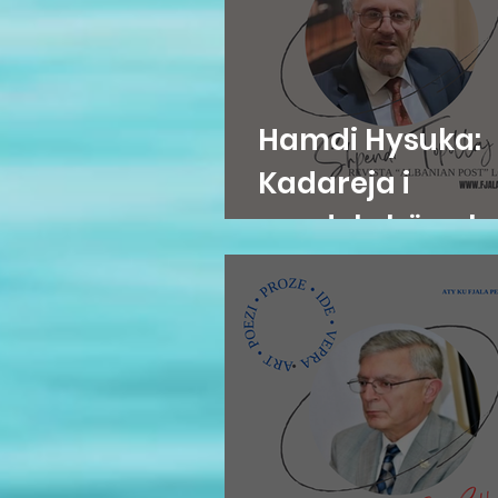
Hamdi Hysuka:
Kadareja i
pavdekshëm, k
kritika i jep for
kujtesës