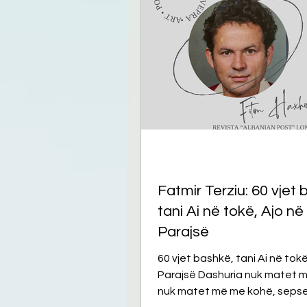
Tregime
Novela
R
Fatmir Terziu: 60 vjet
tani Ai në tokë, Ajo në
Parajsë
60 vjet bashkë, tani Ai në tokë
Parajsë Dashuria nuk matet me vite,
nuk matet më me kohë, sepse