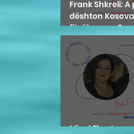
Frank Shkreli: A
dështon Kosova
fitojë paqen?
Migel Flor: Impr