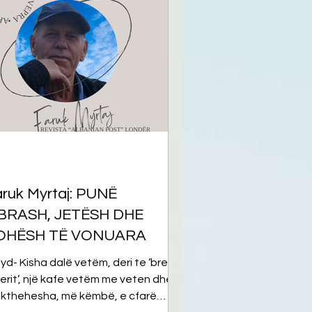
ruk Myrtaj: PUNË
IBRASH, JETËSH DHE
OHËSH TË VONUARA
yd- Kisha dalë vetëm, deri te ‘bregu
iqerit’, një kafe vetëm me veten dhe
 kthehesha, më këmbë, e cfarë