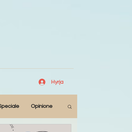
Hyrja
Speciale
Opinione
Antologji
Poezi