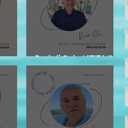
ur
Ruzhdi Gole: VIZITA IME
më