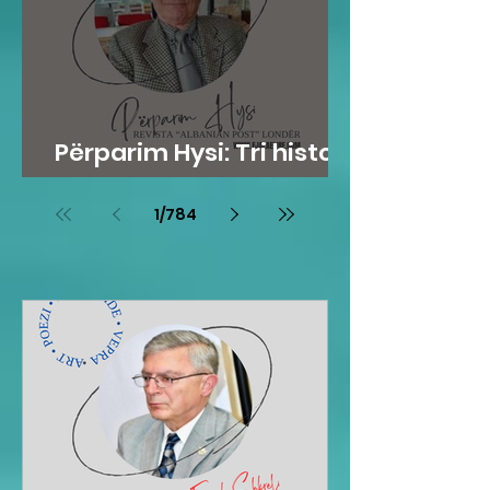
Përparim Hysi: Tri histori
me lopë
1
/
784