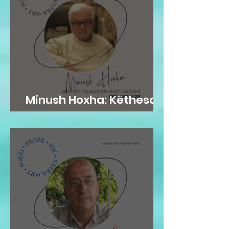
Minush Hoxha: Këthesa
emotive e zemres