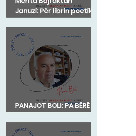
Merita Bajraktari
Januzi: Për librin poetik
”Teh nate” të Hazir
Mehmetit
PANAJOT BOLI: PA BËRË
MEKAT...