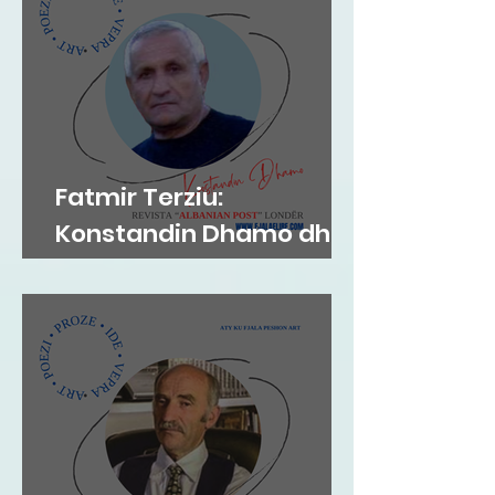
Fatmir Terziu:
Konstandin Dhamo dhe
diksursi i variacionit