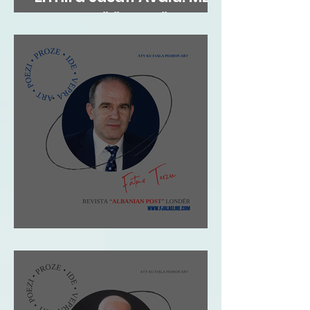
FLATRA TË ËNDRRËS
Fatmir Terziu: Shqipja