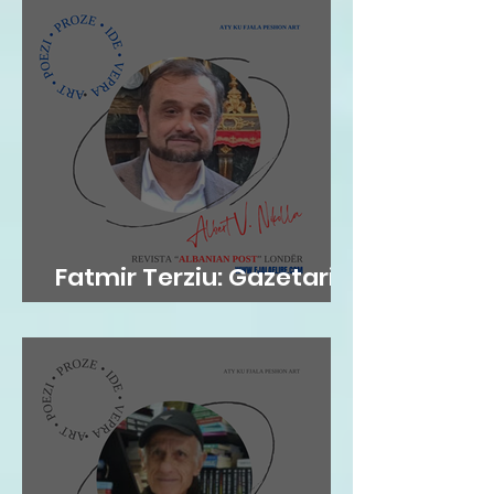
Fatmir Terziu: Gazetari si
kujtesë, poezia si atdhe