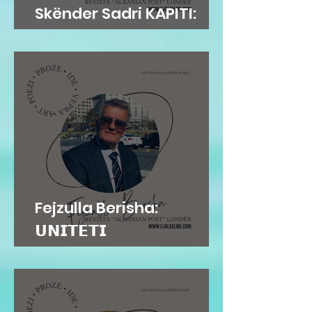
Skënder Sadri KAPITI:
Adem Jashari dhe...
Fejzulla Berisha:
𝗨𝗡𝗜𝗧𝗘𝗧𝗜
𝗜𝗡𝗦𝗧𝗜𝗧𝗨𝗖𝗜𝗢𝗡𝗔𝗟...