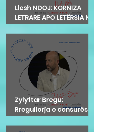
Llesh NDOJ: KORNIZA
LETRARE APO LETËRSIA NË
KORNIZË
Zylyftar Bregu:
Rregullorja e censurës
në Gjykatën e Posaçme