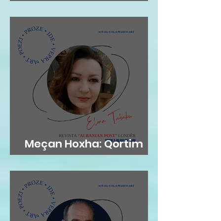
gjethi"
Meçan Hoxha: Qortim
me dashuri