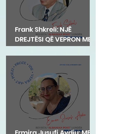
Frank Shkreli: NJË
DREJTËSI QË VEPRON ME
INTEGRITET
Ermira Jusufi Avdiu: ME