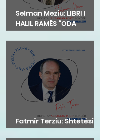
Selman Meziu: LIBRI I
HALIL RAMËS “ODA
DIBRANE”
Fatmir Terziu: Shtetësia
britanike sipas lindjes