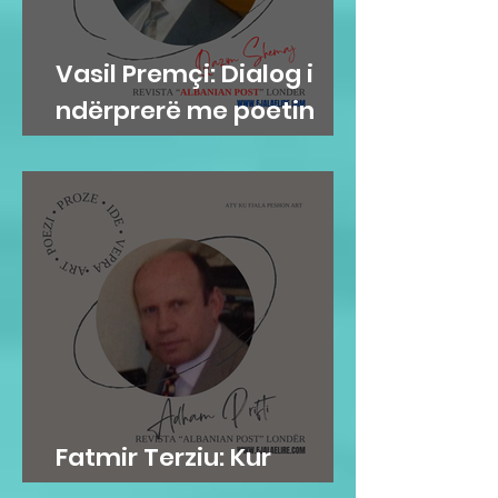
Vasil Premçi: Dialog i
ndërprerë me poetin
Qazim Shemaj
Fatmir Terziu: Kur
mirësia është në gen