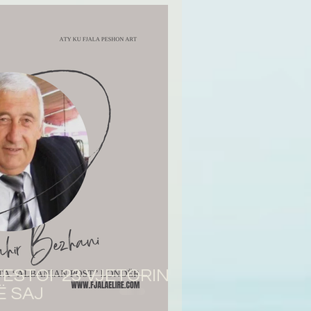
:FESTOI 23 VJETORIN E
Ë SAJ