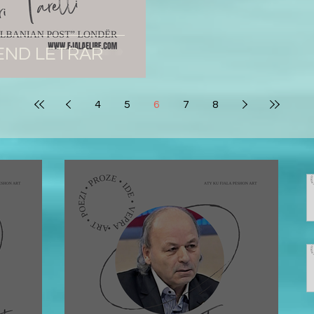
UVEND LETRAR
4
5
6
7
8