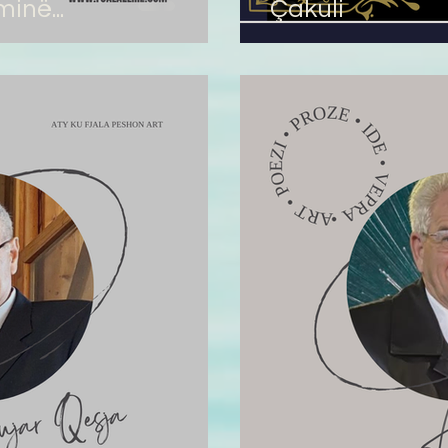
inë...
Çakuli