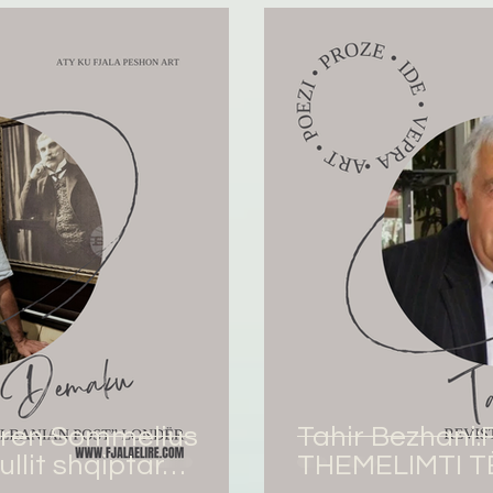
ören Sommelius
Tahir Bezhani
ullit shqiptar…
THEMELIMTI T