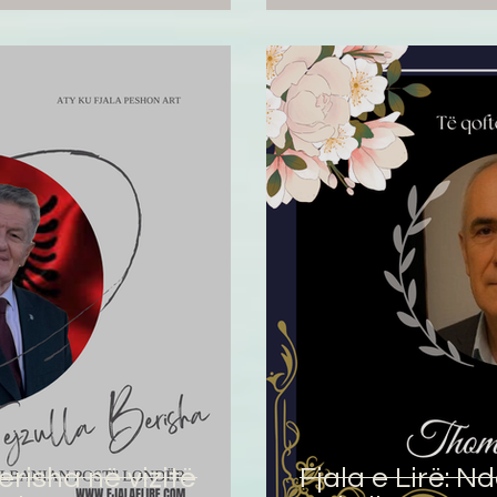
Berisha në vizitë
Fjala e Lirë: 