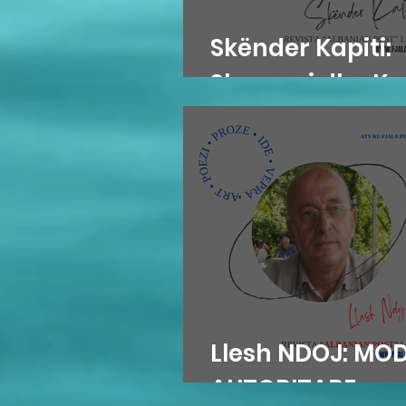
Skënder Kapiti:
Skrapari dhe K
Llesh NDOJ: MO
AUTORITARE