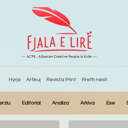
Hyrja
Artikuj
Revista Print
Rreth nesh
erziu
Editorial
Analiza
Arkiva
Ese
Studime
Intervista
Kulturë
Lajme