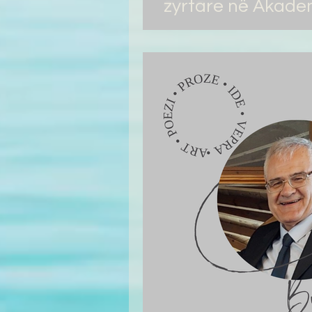
zyrtare në Akadem