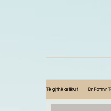
Të gjithë artikujt
Dr Fatmir T
Komunitet
Reportazh