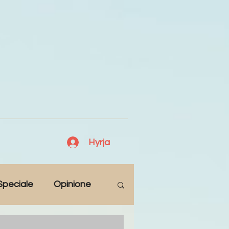
Hyrja
Speciale
Opinione
Antologji
Poezi