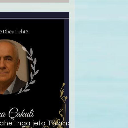
Ndahet nga jeta Thoma