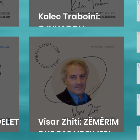
Kolec Traboini:
osova
GJUHADOLI
DELET
Visar Zhiti: ZËMËRIM
DHE PAS VDEKJES!