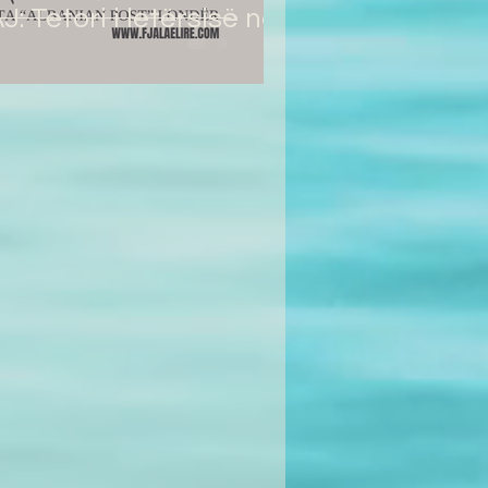
 Tetori i letërsisë në