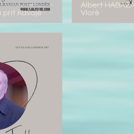
Albert HABAZAJ:
prit Kavajë
Vlorë