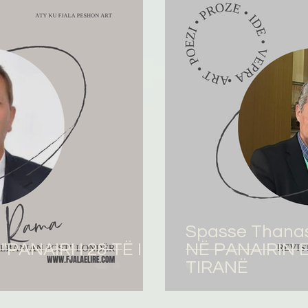
omane
English
Përkthime
Spasse Thanas
"PANAIRI I 28-TË I
NË PANAIRIN E
TIRANË