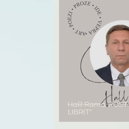
Tregime
Novela
R
Halil Rama: POST 
LIBRIT"