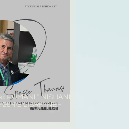
i: ROMANI " NISHANI"
 28 TË LIBRIT NË