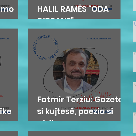
amo
HALIL RAMËS “ODA
DIBRANE”
Fatmir Terziu: Gazetari
ike
si kujtesë, poezia si
atdhe