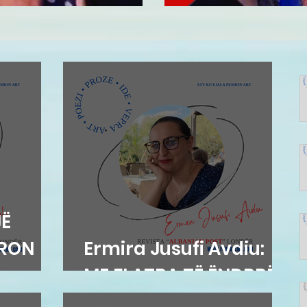
JË
PRON
Ermira Jusufi Avdiu:
ME FLATRA TË ËNDRRËS