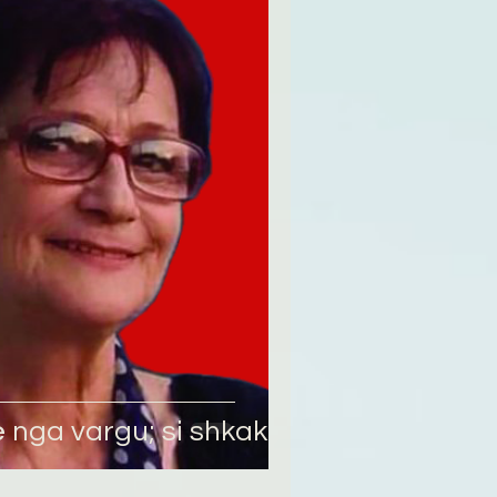
rë nga vargu; si shkak