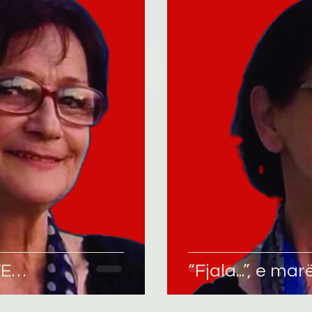
omane
English
Përkthime
VE…
“Fjala...”, e ma