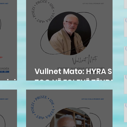
Vullnet Mato: HYRA SI
hqipja
ZOG NË FOLENË TËNDE