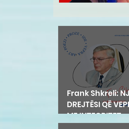
Frank Shkreli: N
DREJTËSI QË VE
ME INTEGRITET