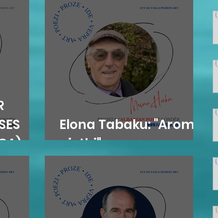
R
ESES
Elona Tabaku: "Aromë
EGA)
gjethi"