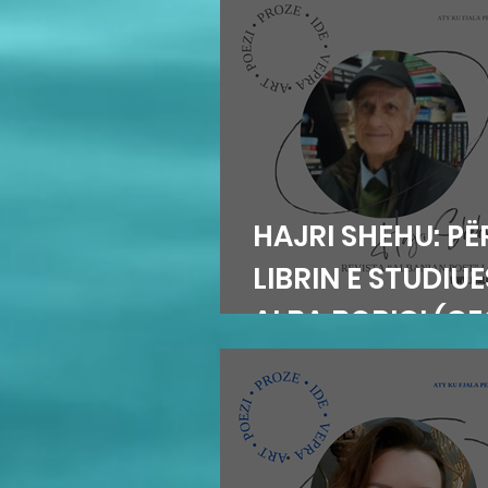
HAJRI SHEHU: PË
LIBRIN E STUDIU
ALBA BORIÇI (G