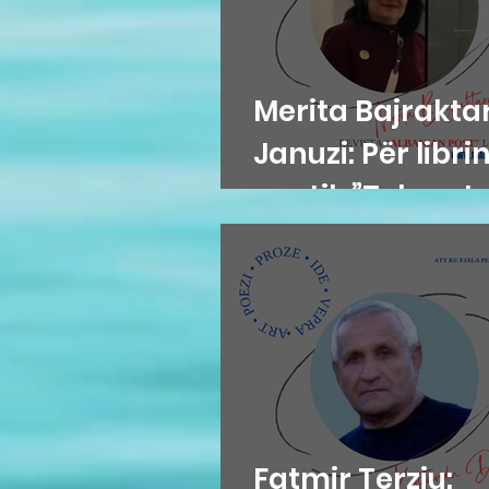
Merita Bajraktar
Januzi: Për libri
poetik ”Teh nate
Hazir Mehmeti
Fatmir Terziu: