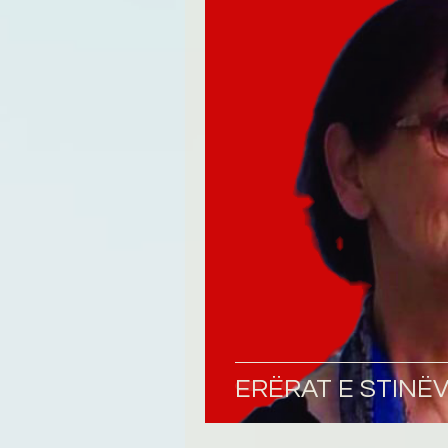
Tregime
Novela
R
ERËRAT E STINË