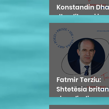
Konstandin Dh
dhe diksursi i
variacionit
Fatmir Terziu:
Shtetësia britan
sipas lindjes