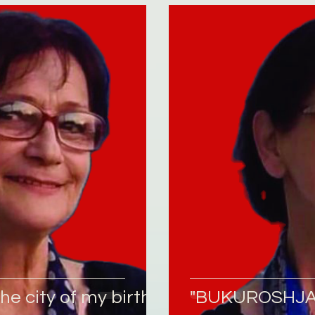
he city of my birth…
"BUKUROSHJA" 