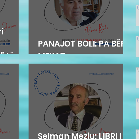
i
n
PANAJOT BOLI: PA BËRË
” të
MEKAT...
t
Selman Meziu: LIBRI I