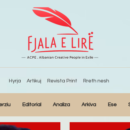
Hyrja
Artikuj
Revista Print
Rreth nesh
erziu
Editorial
Analiza
Arkiva
Ese
Studime
Intervista
Kulturë
Lajme