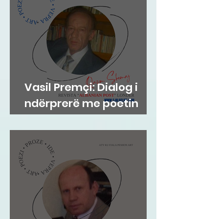
Vasil Premçi: Dialog i
ndërprerë me poetin
Qazim Shemaj