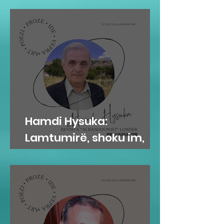
Hamdi Hysuka:
Lamtumirë, shoku im,
Servet Hysa!