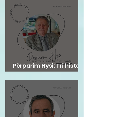
Përparim Hysi: Tri histori
me lopë