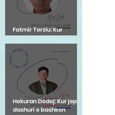
Fatmir Terziu: Kur
'arkivat' flasin…
Hekuran Dedej: Kur jep
dashuri e bashkon