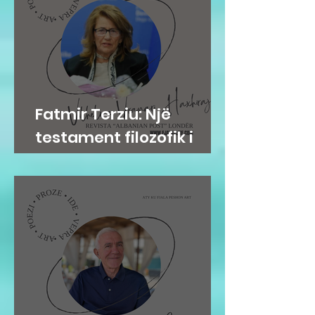
Fatmir Terziu: Një
testament filozofik i
Vilhelme Vranari
Haxhirajt