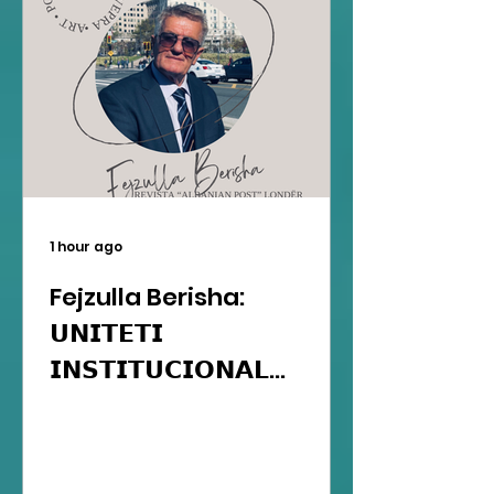
1 hour ago
Fejzulla Berisha:
𝗨𝗡𝗜𝗧𝗘𝗧𝗜
𝗜𝗡𝗦𝗧𝗜𝗧𝗨𝗖𝗜𝗢𝗡𝗔𝗟...