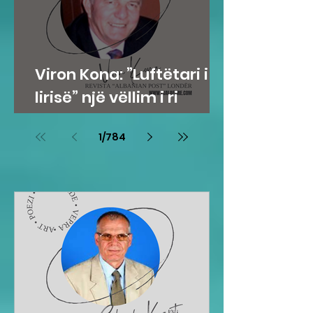
Viron Kona: ”Luftëtari i
lirisë” një vëllim i ri
poetik nga Emine S. HOTI
1
/
784