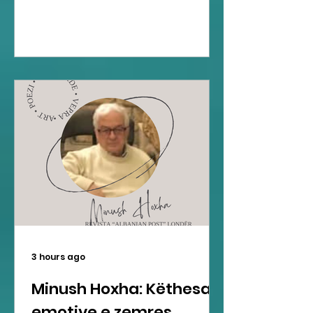
3 hours ago
Minush Hoxha: Këthesa
emotive e zemres