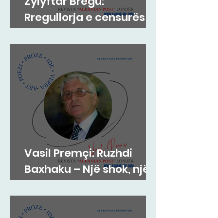
Zylyftar Bregu:
Rregullorja e censurës
në Gjykatën e Posaçme
Vasil Premçi: Ruzhdi
Baxhaku – Një shok, një
mik, një misionar