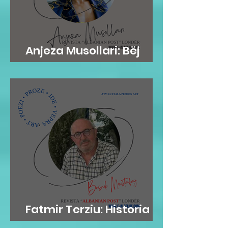
Anjeza Musollari: Bëj
mirë dhe harroje
Fatmir Terziu: Historia si
teatër i ambicies