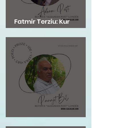
Fatmir Terziu: Kur
mirësia është në gen
Pano Boli: STOLI I POETIT