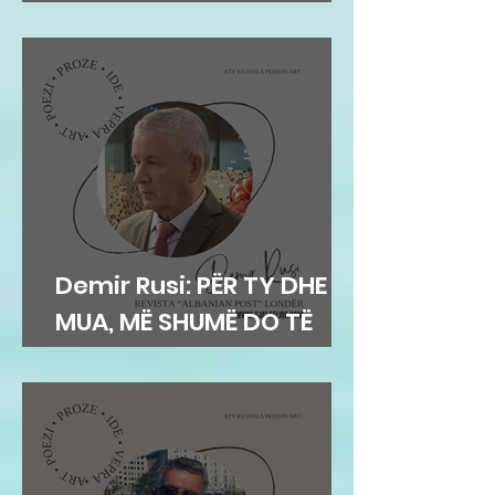
njerëzit
Demir Rusi: PËR TY DHE
MUA, MË SHUMË DO TË
DUA