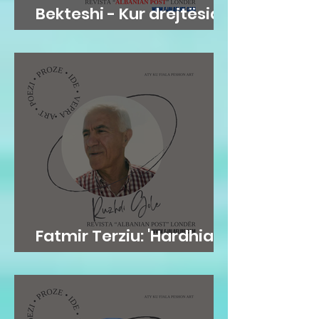
Bekteshi - Kur drejtësia
bëhet karakter
Fatmir Terziu: 'Hardhia'
frymore e njeriut