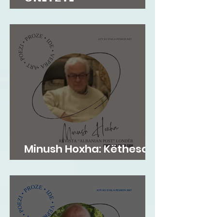
𝗜𝗡𝗦𝗧𝗜𝗧𝗨𝗖𝗜𝗢𝗡𝗔𝗟...
Minush Hoxha: Këthesa
emotive e zemres