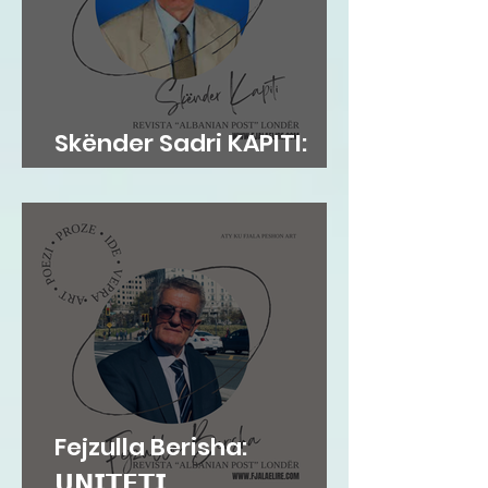
Skënder Sadri KAPITI:
Adem Jashari dhe...
Fejzulla Berisha:
𝗨𝗡𝗜𝗧𝗘𝗧𝗜