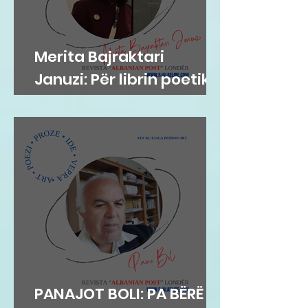
Merita Bajraktari
Januzi: Për librin poetik
”Teh nate” të Hazir
Mehmetit
PANAJOT BOLI: PA BËRË