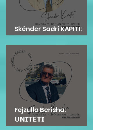
Skënder Sadri KAPITI:
Adem Jashari dhe...
Fejzulla Berisha:
𝗨𝗡𝗜𝗧𝗘𝗧𝗜
𝗜𝗡𝗦𝗧𝗜𝗧𝗨𝗖𝗜𝗢𝗡𝗔𝗟...