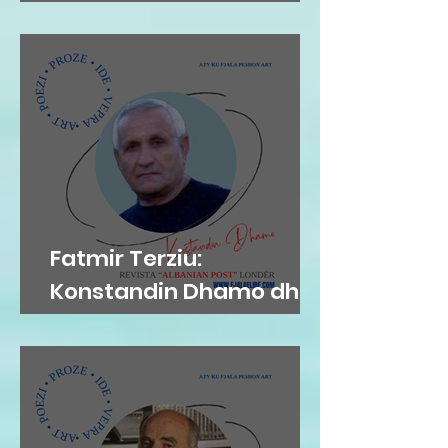
MEKAT...
Fatmir Terziu:
Konstandin Dhamo dhe
diksursi i variacionit