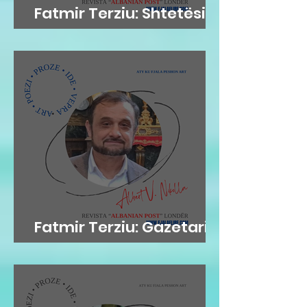
Fatmir Terziu: Shtetësia
britanike sipas lindjes
Fatmir Terziu: Gazetari si
kujtesë, poezia si atdhe