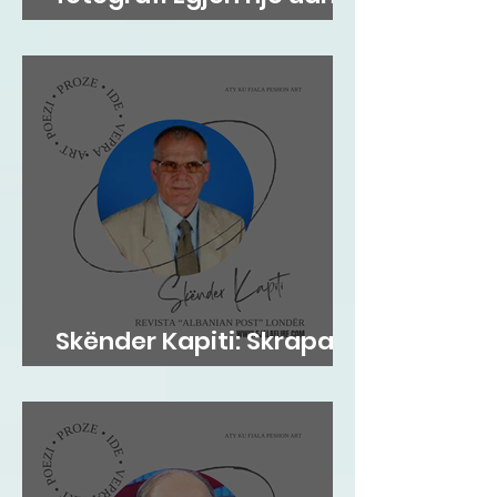
tradite që vjen prej
shekujsh në vendlindje
Skënder Kapiti: Skrapari
dhe Kosova