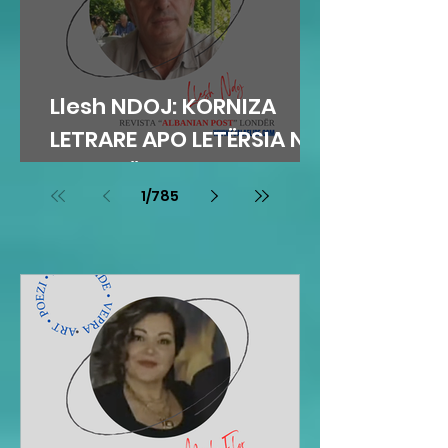
Llesh NDOJ: KORNIZA
LETRARE APO LETËRSIA NË
KORNIZË
1
/
785