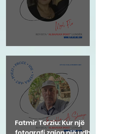
Migel Flor: Impresion
Fatmir Terziu: Kur një
fotografi zgjon një udhë