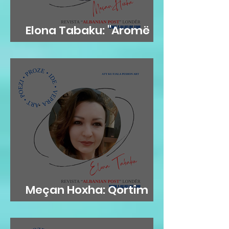
Elona Tabaku: "Aromë
gjethi"
Meçan Hoxha: Qortim
me dashuri