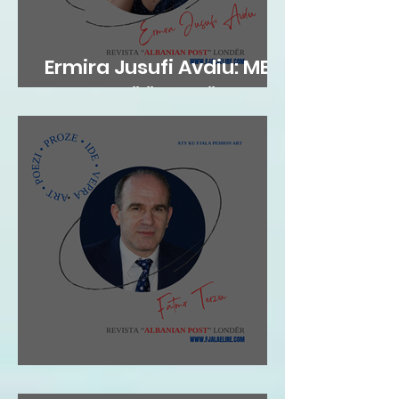
Ermira Jusufi Avdiu: ME
FLATRA TË ËNDRRËS
Fatmir Terziu: Shqipja