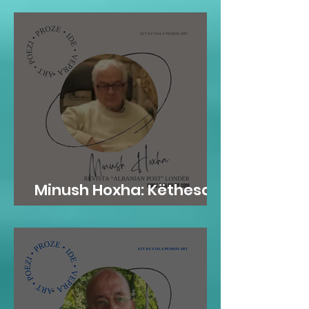
Minush Hoxha: Këthesa
emotive e zemres