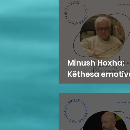
Minush Hoxha:
Këthesa emotiv
zemres