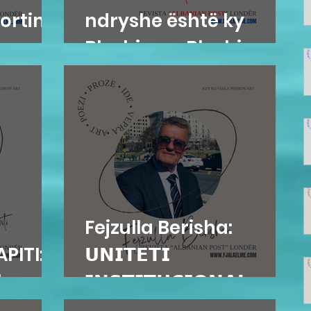
ortim
ndryshe është ky
Blushi nga Blushi
Fejzulla Berisha:
PITI:
𝗨𝗡𝗜𝗧𝗘𝗧𝗜
e...
𝗜𝗡𝗦𝗧𝗜𝗧𝗨𝗖𝗜𝗢𝗡𝗔𝗟...