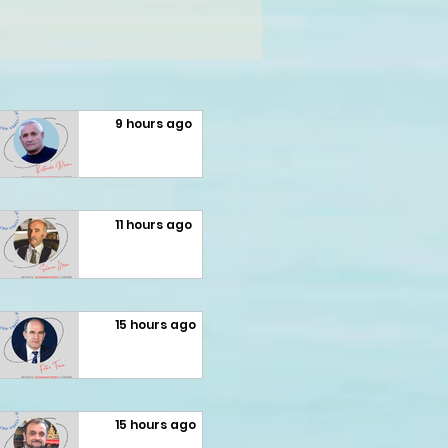
9 hours ago
Fatmir
Terziu:
11 hours ago
Konstan
Selman
din
Meziu:
15 hours ago
Dhamo
LIBRI I
Fatmir
dhe
HALIL
Terziu:
diksursi i
15 hours ago
RAMËS