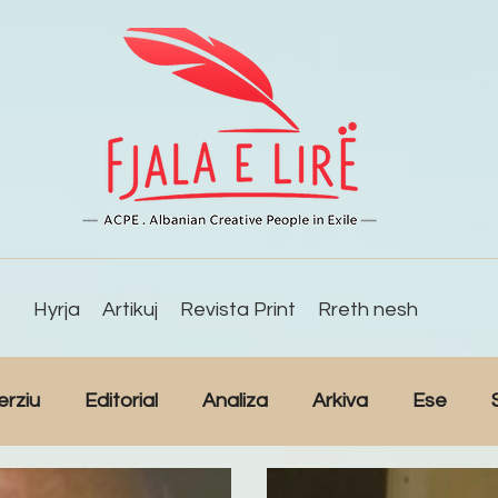
Hyrja
Artikuj
Revista Print
Rreth nesh
erziu
Editorial
Analiza
Arkiva
Ese
Studime
Intervista
Kulturë
Lajme