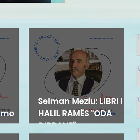
Selman Meziu: LIBRI I
amo
HALIL RAMËS “ODA
DIBRANE”