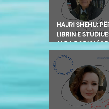
HAJRI SHEHU: PË
LIBRIN E STUDIU
ALBA BORIÇI (G