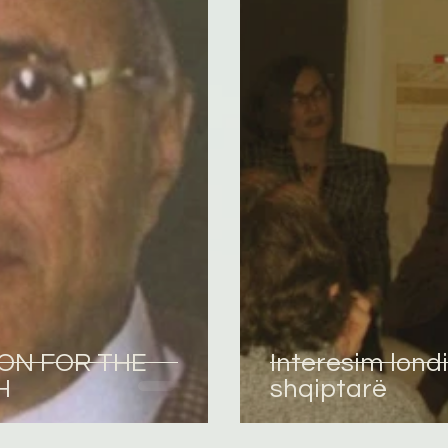
omane
English
Përkthime
ION FOR THE
Interesim londi
H
shqiptarë