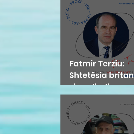
Fatmir Terziu:
Shtetësia britan
sipas lindjes