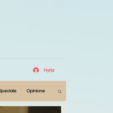
Hyrja
Speciale
Opinione
Antologji
Poezi