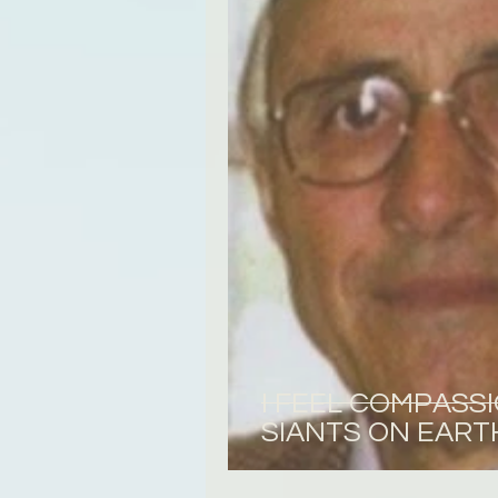
Tregime
Novela
R
I FEEL COMPASS
SIANTS ON EART