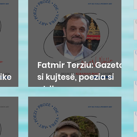
Fatmir Terziu: Gazetari
ike
si kujtesë, poezia si
atdhe