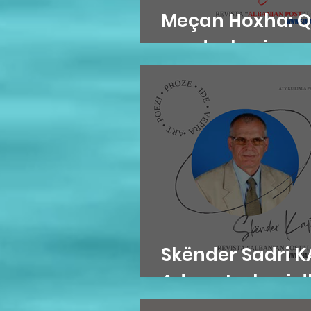
Meçan Hoxha: Q
me dashuri
Skënder Sadri KA
Adem Jashari dh