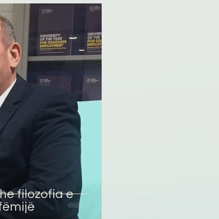
 filozofia e
 fëmijë