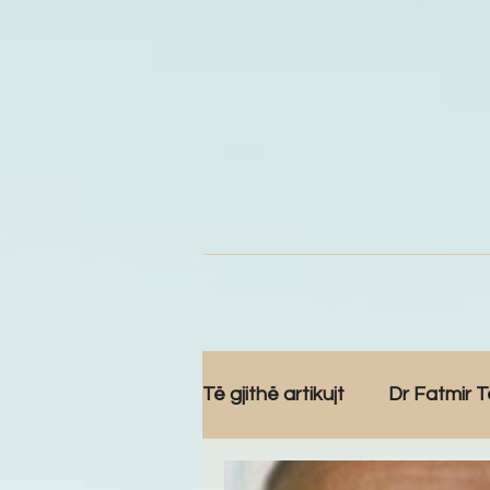
Të gjithë artikujt
Dr Fatmir T
Komunitet
Reportazh