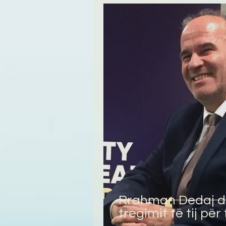
Rrahman Dedaj dhe
tregimit të tij për