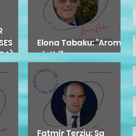
R
ESES
Elona Tabaku: "Aromë
EGA)
gjethi"
Fatmir Terziu: Sa