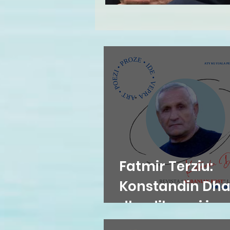
Fatmir Terziu:
Konstandin Dh
dhe diksursi i
variacionit