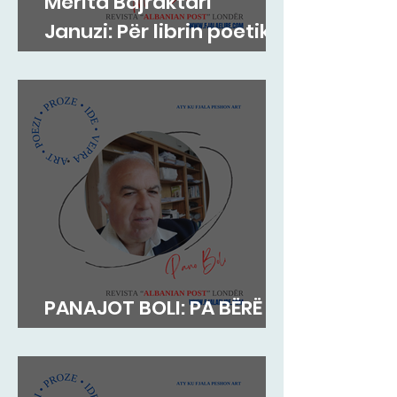
Merita Bajraktari
Januzi: Për librin poetik
”Teh nate” të Hazir
Mehmetit
PANAJOT BOLI: PA BËRË
MEKAT...