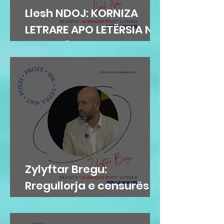
Llesh NDOJ: KORNIZA
LETRARE APO LETËRSIA NË
KORNIZË
Zylyftar Bregu:
Rregullorja e censurës
në Gjykatën e Posaçme