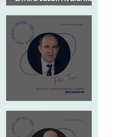
FLATRA TË ËNDRRËS
Fatmir Terziu: Shqipja