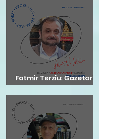
Fatmir Terziu: Gazetari si
kujtesë, poezia si atdhe