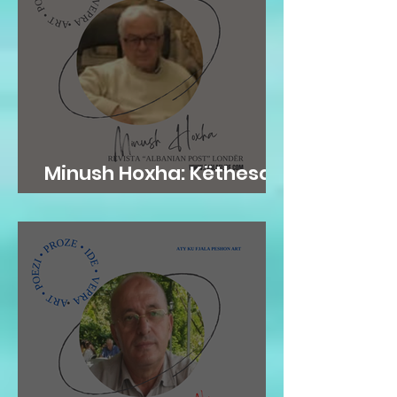
Minush Hoxha: Këthesa
emotive e zemres