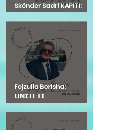
Skënder Sadri KAPITI:
Adem Jashari dhe...
Fejzulla Berisha:
𝗨𝗡𝗜𝗧𝗘𝗧𝗜
𝗜𝗡𝗦𝗧𝗜𝗧𝗨𝗖𝗜𝗢𝗡𝗔𝗟...