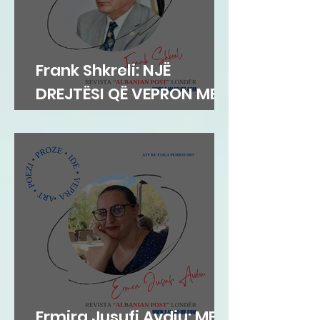
Frank Shkreli: NJË
DREJTËSI QË VEPRON ME
INTEGRITET
Ermira Jusufi Avdiu: ME