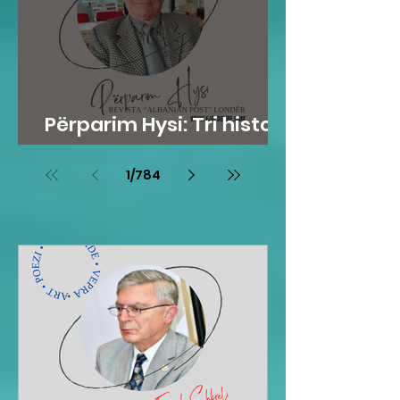
Përparim Hysi: Tri histori
me lopë
1
/
784