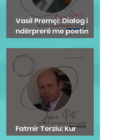
Vasil Premçi: Dialog i
ndërprerë me poetin
Qazim Shemaj
Fatmir Terziu: Kur
mirësia është në gen