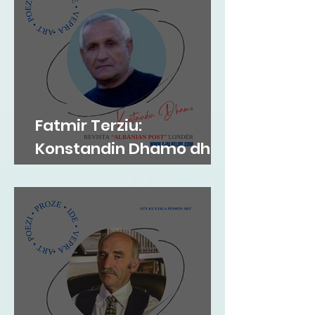
Fatmir Terziu:
Konstandin Dhamo dhe
diksursi i variacionit