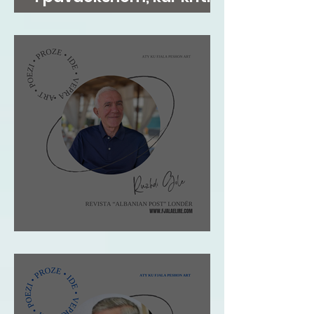
i jep formë kujtesës
Ruzhdi Gole: VIZITA IME