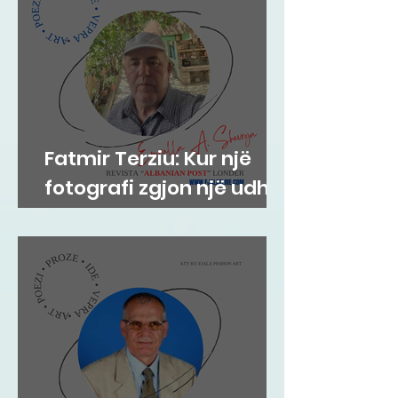
Fatmir Terziu: Kur një
fotografi zgjon një udhë
tradite që vjen prej
shekujsh në vendlindje