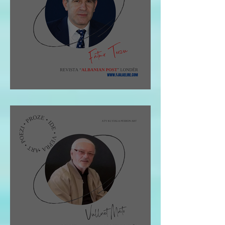
Fatmir Terziu: Shqipja