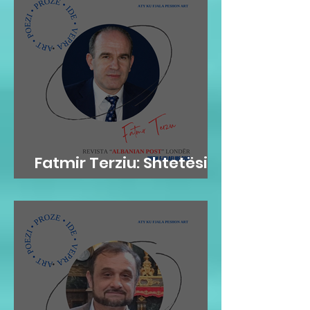
Fatmir Terziu: Shtetësia
britanike sipas lindjes