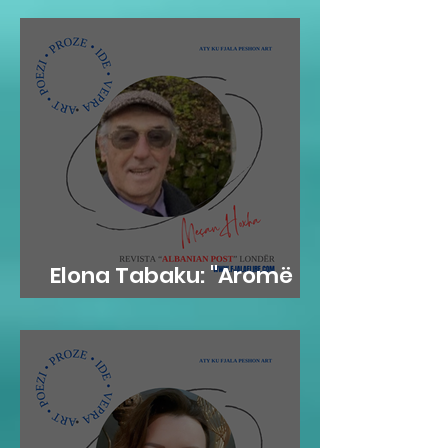
Elona Tabaku: "Aromë
gjethi"