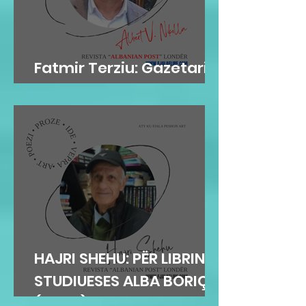
Fatmir Terziu: Gazetari si
kujtesë, poezia si atdhe
HAJRI SHEHU: PËR LIBRIN E
STUDIUESES ALBA BORIÇI
(GEGA)