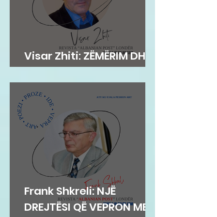
Visar Zhiti: ZËMËRIM DHE
PAS VDEKJES!
Frank Shkreli: NJË
DREJTËSI QË VEPRON ME