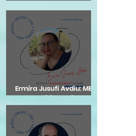
INTEGRITET
Ermira Jusufi Avdiu: ME
FLATRA TË ËNDRRËS