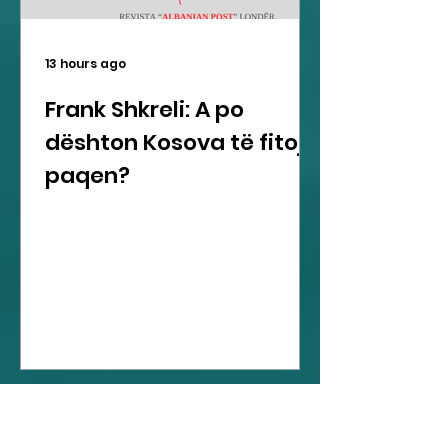
13 hours ago
Frank Shkreli: A po
dështon Kosova të fitojë
paqen?