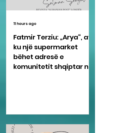
11 hours ago
Fatmir Terziu: „Arya“, aty
ku një supermarket
bëhet adresë e
komunitetit shqiptar në
Gravesend