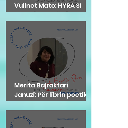
Vullnet Mato: HYRA SI
ZOG NË FOLENË TËNDE
Merita Bajraktari
Januzi: Për librin poetik
”Teh nate” të Hazir
Mehmetit