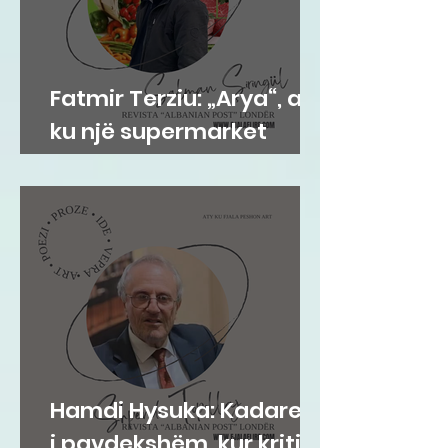
Fatmir Terziu: „Arya“, aty
ku një supermarket
bëhet adresë e
komunitetit shqiptar në
Gravesend
Hamdi Hysuka: Kadareja
i pavdekshëm, kur kritika