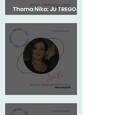
Thoma Nika: JU TREGOJ
TIMON, SIÇ NUK E NJOHËT
Migel Flor: Impresion