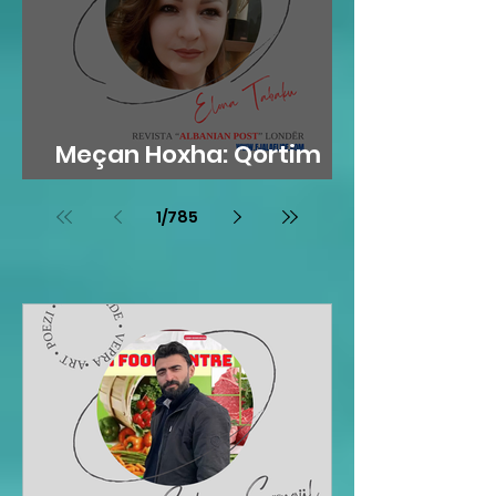
Meçan Hoxha: Qortim
me dashuri
1
/
785