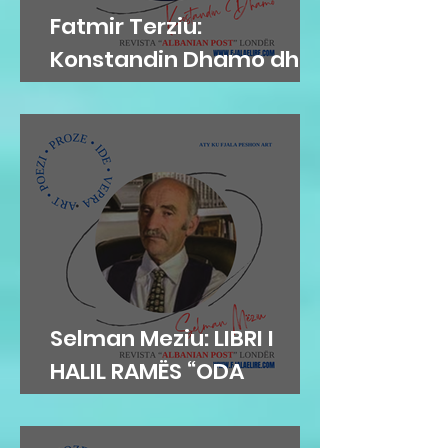
Fatmir Terziu:
Konstandin Dhamo dhe
diksursi i variacionit
Selman Meziu: LIBRI I
HALIL RAMËS “ODA
DIBRANE”