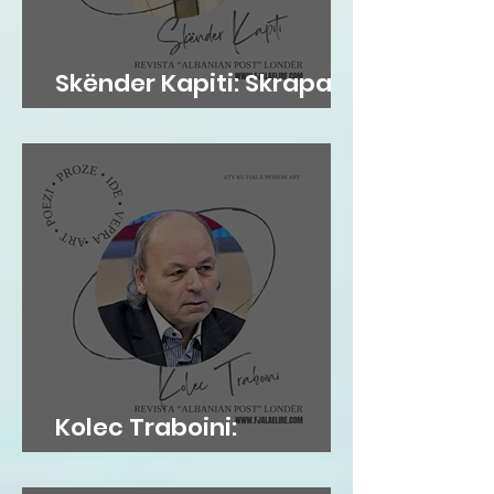
Skënder Kapiti: Skrapari
dhe Kosova
Kolec Traboini:
GJUHADOLI