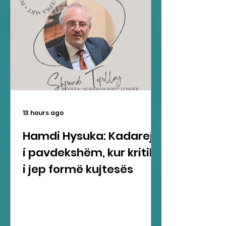
13 hours ago
Hamdi Hysuka: Kadareja
i pavdekshëm, kur kritika
i jep formë kujtesës