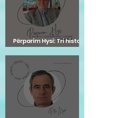
Përparim Hysi: Tri histori
me lopë