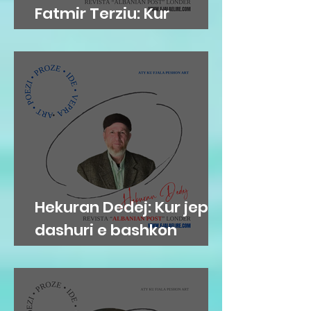
Fatmir Terziu: Kur
'arkivat' flasin…
Hekuran Dedej: Kur jep
dashuri e bashkon
njerëzit