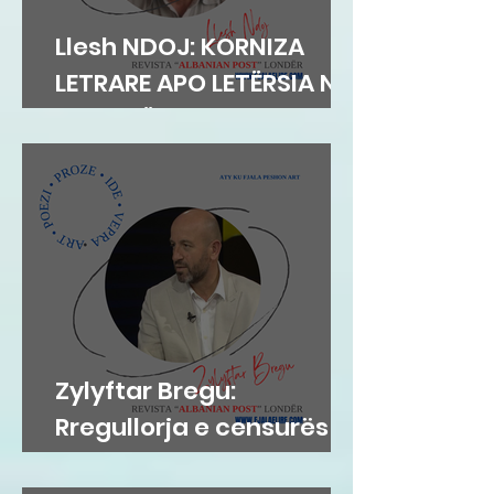
Llesh NDOJ: KORNIZA
LETRARE APO LETËRSIA NË
KORNIZË
Zylyftar Bregu:
Rregullorja e censurës
në Gjykatën e Posaçme