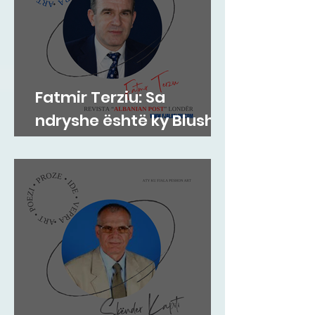
Fatmir Terziu: Sa
ndryshe është ky Blushi
nga Blushi