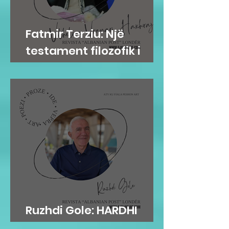
Fatmir Terziu: Një
testament filozofik i
Vilhelme Vranari
Haxhirajt
Ruzhdi Gole: HARDHI
FRYMORE