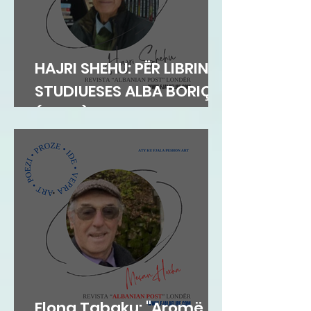
HAJRI SHEHU: PËR LIBRIN E
STUDIUESES ALBA BORIÇI
(GEGA)
Elona Tabaku: "Aromë