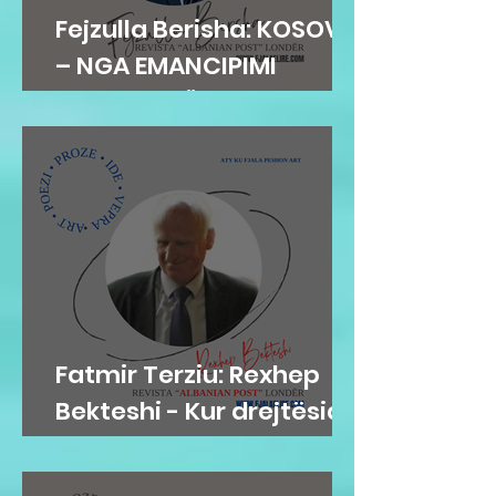
Fejzulla Berisha: KOSOVA
– NGA EMANCIPIMI
ARSIMOR NË
SHTETNDËRTIM
Fatmir Terziu: Rexhep
Bekteshi - Kur drejtësia
bëhet karakter