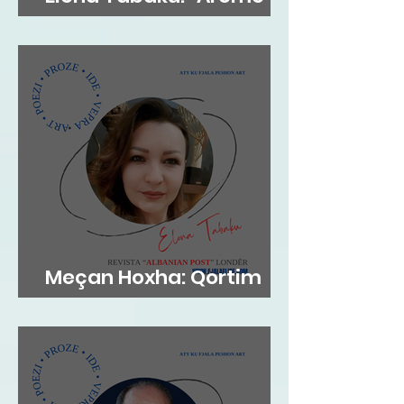
gjethi"
Meçan Hoxha: Qortim
me dashuri