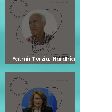
Fatmir Terziu: 'Hardhia'
frymore e njeriut