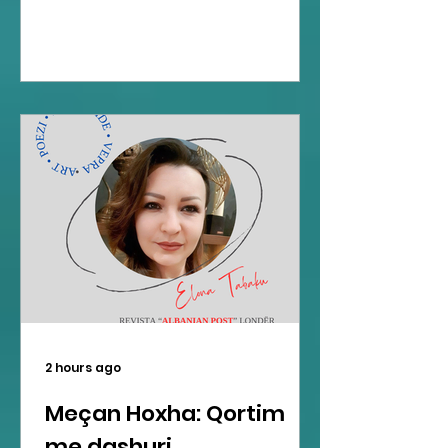
2 hours ago
Meçan Hoxha: Qortim
me dashuri