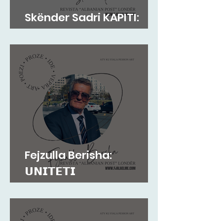
Skënder Sadri KAPITI:
Adem Jashari dhe...
Fejzulla Berisha:
𝗨𝗡𝗜𝗧𝗘𝗧𝗜
𝗜𝗡𝗦𝗧𝗜𝗧𝗨𝗖𝗜𝗢𝗡𝗔𝗟...