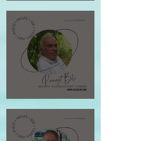
mirësia është në gen
Pano Boli: STOLI I POETIT