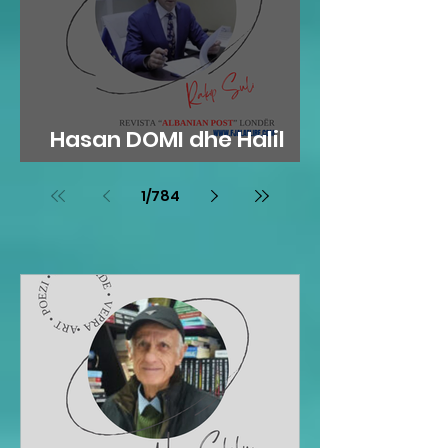
Hasan DOMI dhe Halil
RAMA: KAMZA...
1
/
784