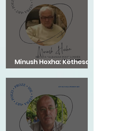
Minush Hoxha: Këthesa
emotive e zemres