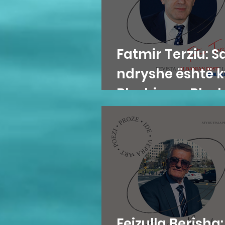
Fatmir Terziu: S
ndryshe është k
Blushi nga Blush
Fejzulla Berisha: