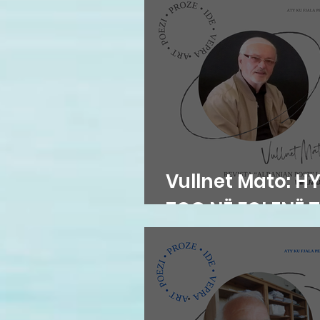
Vullnet Mato: HY
ZOG NË FOLENË 