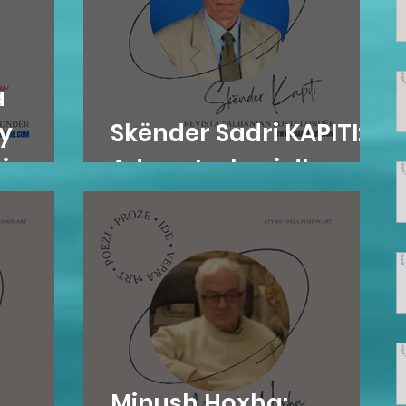
a
y
Skënder Sadri KAPITI:
i
Adem Jashari dhe...
Minush Hoxha: