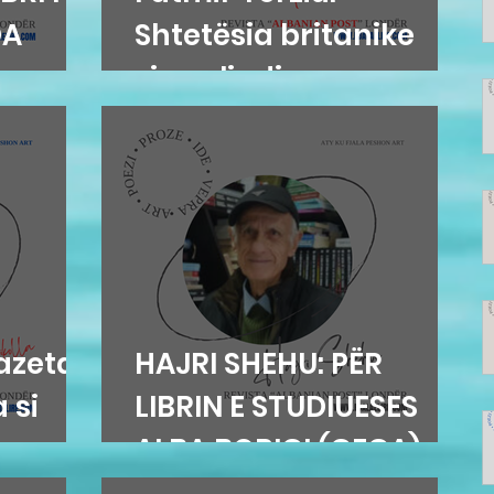
DA
Shtetësia britanike
sipas lindjes
azetari
HAJRI SHEHU: PËR
 si
LIBRIN E STUDIUESES
ALBA BORIÇI (GEGA)