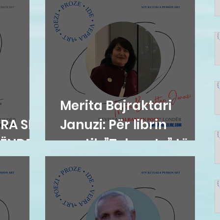
Merita Bajraktari
RA SI
Januzi: Për librin
TËNDE
poetik ”Teh nate” të
Hazir Mehmetit