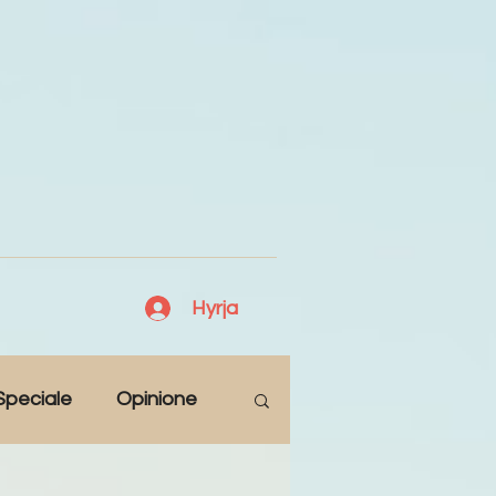
Hyrja
Speciale
Opinione
Antologji
Poezi