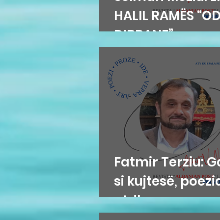
HALIL RAMËS “O
DIBRANE”
Fatmir Terziu: G
si kujtesë, poezia
atdhe