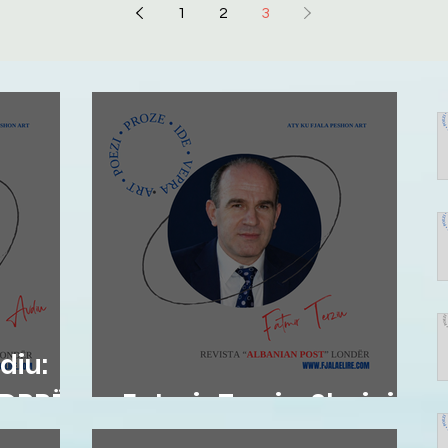
1
2
3
diu:
NDRRËS
Fatmir Terziu: Shqipja