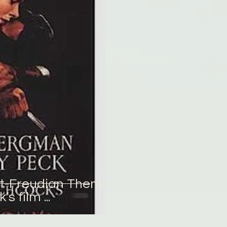
omane
English
Përkthime
st-Freudian Themes
s film ...