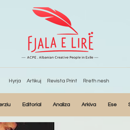
Hyrja
Artikuj
Revista Print
Rreth nesh
erziu
Editorial
Analiza
Arkiva
Ese
Studime
Intervista
Kulturë
Lajme