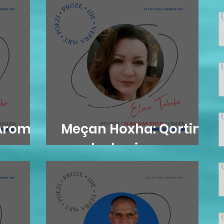
"Aromë
Meçan Hoxha: Qortim
me dashuri