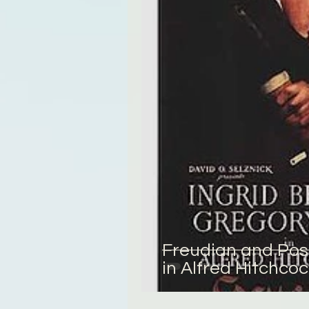
Tregime
Novela
R
Freudian and Po
in Alfred Hitchcock’