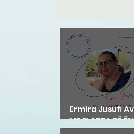
Ermira Jusufi Av
ME FLATRA TË Ë