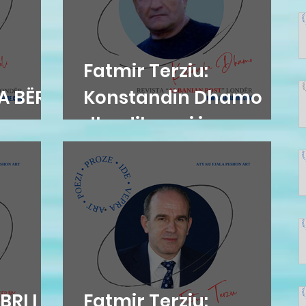
Fatmir Terziu:
A BËRË
Konstandin Dhamo
dhe diksursi i
variacionit
BRI I
Fatmir Terziu: