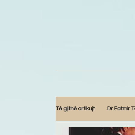
Të gjithë artikujt
Dr Fatmir T
Komunitet
Reportazh