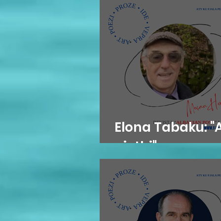
Elona Tabaku: 
gjethi"