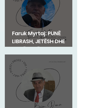
Faruk Myrtaj: PUNË
LIBRASH, JETËSH DHE
KOHËSH TË VONUARA