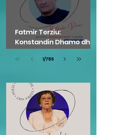
Fatmir Terziu:
Konstandin Dhamo dhe
diksursi i variacionit
1
/
785