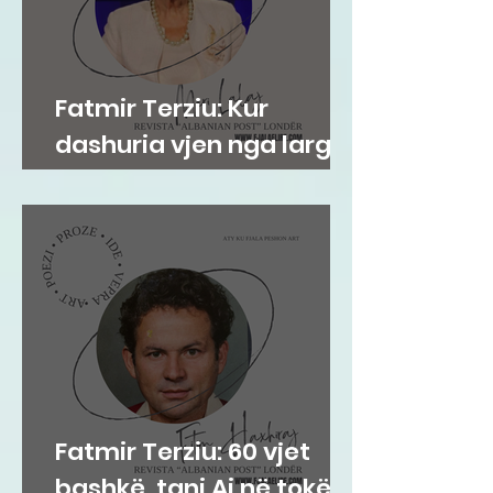
Fatmir Terziu: Kur
dashuria vjen nga larg,
por historia vjen nga
afër
Fatmir Terziu: 60 vjet
bashkë, tani Ai në tokë,