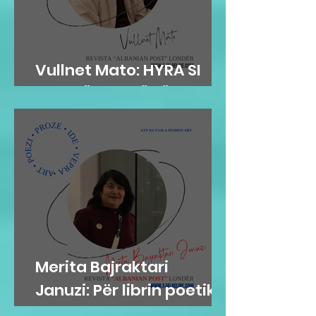
Vullnet Mato: HYRA SI
ZOG NË FOLENË TËNDE
Merita Bajraktari
Januzi: Për librin poetik
”Teh nate” të Hazir