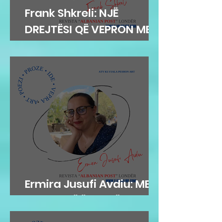
Frank Shkreli: NJË
DREJTËSI QË VEPRON ME
INTEGRITET
Ermira Jusufi Avdiu: ME
FLATRA TË ËNDRRËS