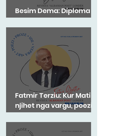
Besim Dema: Diploma
shkelqyshëm...
Fatmir Terziu: Kur Mati
njihet nga vargu, poezia
dhe Fati