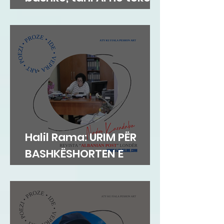
Ajo në Parajsë
Halil Rama: URIM PËR
BASHKËSHORTEN E
SHKRIMTARITSHEFKI
KARADAKU