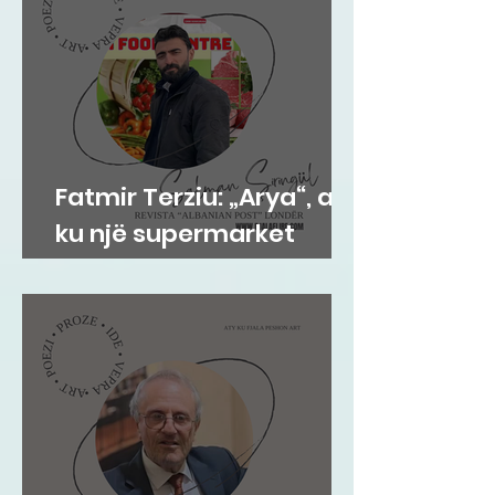
Fatmir Terziu: „Arya“, aty
ku një supermarket
bëhet adresë e
komunitetit shqiptar në
Gravesend