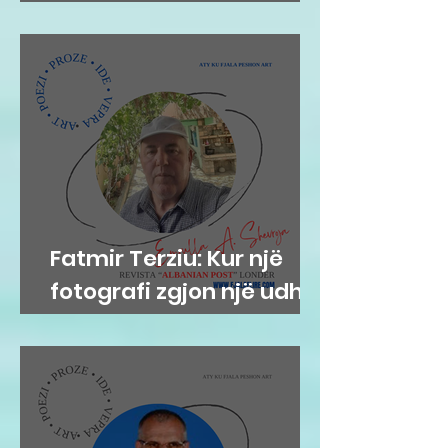
Migel Flor: Impresion
Fatmir Terziu: Kur një
fotografi zgjon një udhë
tradite që vjen prej
shekujsh në vendlindje