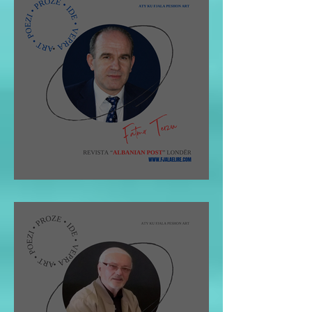
Fatmir Terziu: Shqipja