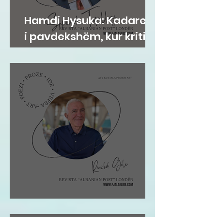
Hamdi Hysuka: Kadareja
i pavdekshëm, kur kritika
i jep formë kujtesës
Ruzhdi Gole: VIZITA IME