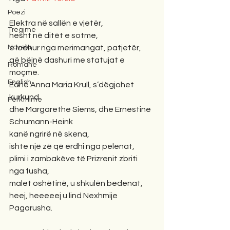
Poezi
Elektra në sallën e vjetër,
Tregime
hesht në ditët e sotme,
Novela
e lodhur nga merimangat, patjetër,
që bëjnë dashuri me statujat e 
Romane
moçme.
English
Edhe Anna Maria Krull, s’dëgjohet 
kurkund
Përkthime
dhe Margarethe Siems, dhe Ernestine 
Schumann-Heink
kanë ngrirë në skena,
ishte një zë që erdhi nga pelenat,
plimi i zambakëve të Prizrenit zbriti 
nga fusha,
malet oshëtinë, u shkulën bedenat,
heej, heeeeej u lind Nexhmije 
Pagarusha. 