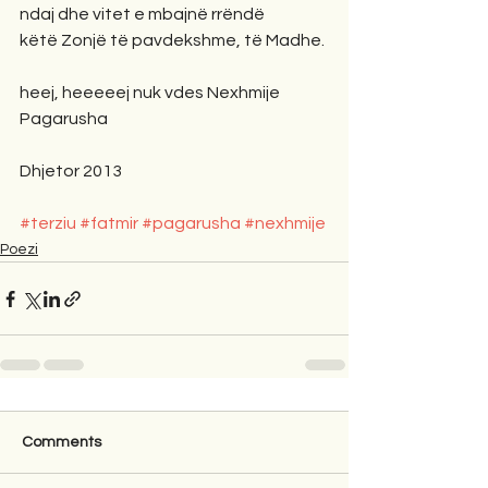
ndaj dhe vitet e mbajnë rrëndë
këtë Zonjë të pavdekshme, të Madhe.
heej, heeeeej nuk vdes Nexhmije 
Pagarusha
Dhjetor 2013
#terziu
#fatmir
#pagarusha
#nexhmije
Poezi
Comments