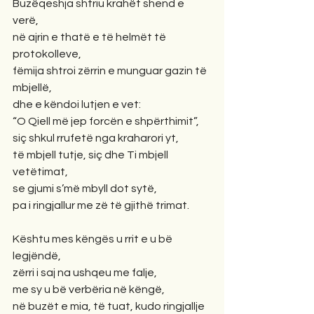
Buzëqeshja shtriu krahët shend e 
verë,
në ajrin e thatë e të helmët të 
protokolleve,
fëmija shtroi zërrin e munguar gazin të 
mbjellë,
dhe e këndoi lutjen e vet:
“O Qiell më jep forcën e shpërthimit”,
siç shkul rrufetë nga kraharori yt,
të mbjell tutje, siç dhe Ti mbjell 
vetëtimat,
se gjumi s’më mbyll dot sytë,
pa i ringjallur me zë të gjithë trimat. 
Kështu mes këngës u rrit e u bë 
legjëndë,
zërri i saj na ushqeu me falje,
me sy u bë verbëria në këngë,
në buzët e mia, të tuat, kudo ringjallje