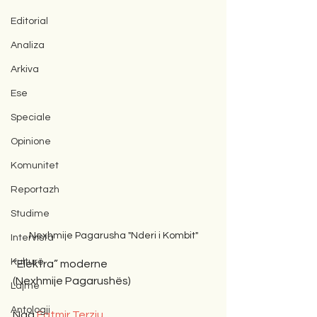
Editorial
Analiza
Arkiva
Ese
Speciale
Opinione
Komunitet
Reportazh
Studime
Nexhmije Pagarusha "Nderi i Kombit"
Intervista
Kulturë
“Elektra” moderne
(Nexhmije Pagarushës)
Lajme
Antologji
Nga 
Fatmir Terziu