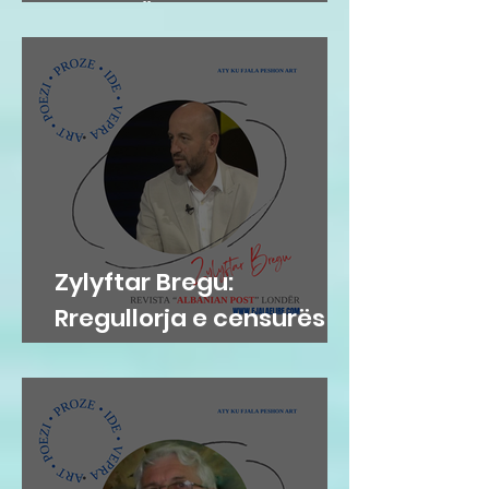
KORNIZË
Zylyftar Bregu:
Rregullorja e censurës
në Gjykatën e Posaçme