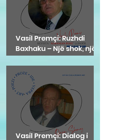
Vasil Premçi: Ruzhdi
Baxhaku – Një shok, një
mik, një misionar
Vasil Premçi: Dialog i