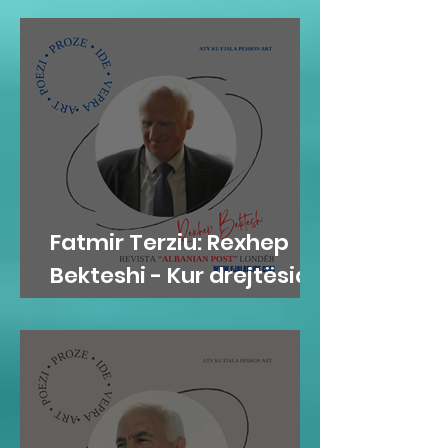
SHTETNDËRTIM
Fatmir Terziu: Rexhep
Bekteshi - Kur drejtësia
bëhet karakter