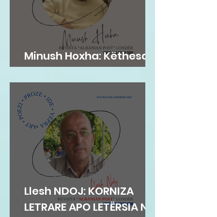
Minush Hoxha: Këthesa
emotive e zemres
Llesh NDOJ: KORNIZA
LETRARE APO LETËRSIA NË