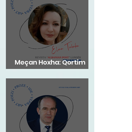
Meçan Hoxha: Qortim
me dashuri