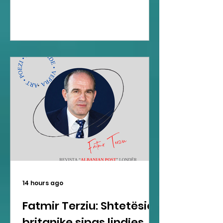
14 hours ago
Fatmir Terziu: Shtetësia
britanike sipas lindjes