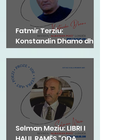
Fatmir Terziu:
Konstandin Dhamo dhe
diksursi i variacionit
Selman Meziu: LIBRI I
HALIL RAMËS “ODA