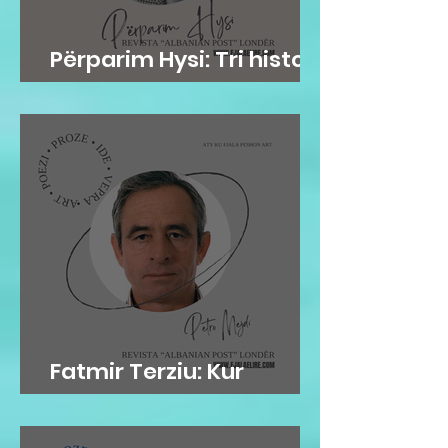
Përparim Hysi: Tri histori
me lopë
Fatmir Terziu: Kur
'arkivat' flasin…