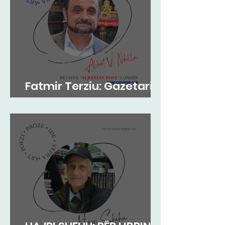
Fatmir Terziu: Gazetari si
kujtesë, poezia si atdhe