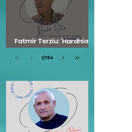
Fatmir Terziu: 'Hardhia'
frymore e njeriut
1
/
784