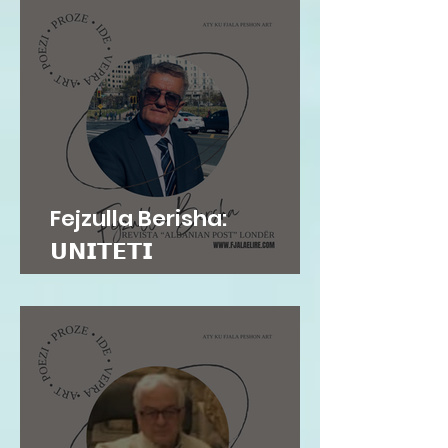
Fejzulla Berisha:
𝗨𝗡𝗜𝗧𝗘𝗧𝗜
𝗜𝗡𝗦𝗧𝗜𝗧𝗨𝗖𝗜𝗢𝗡𝗔𝗟...