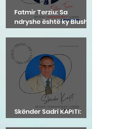
Fatmir Terziu: Sa
ndryshe është ky Blushi
nga Blushi
Skënder Sadri KAPITI:
Adem Jashari dhe...