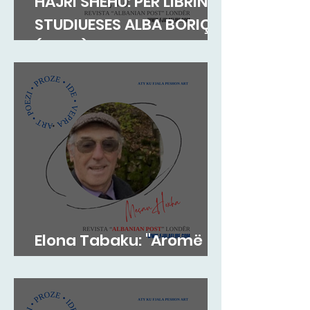
HAJRI SHEHU: PËR LIBRIN E
STUDIUESES ALBA BORIÇI
(GEGA)
Elona Tabaku: "Aromë
gjethi"