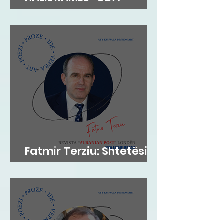
DIBRANE”
Fatmir Terziu: Shtetësia
britanike sipas lindjes