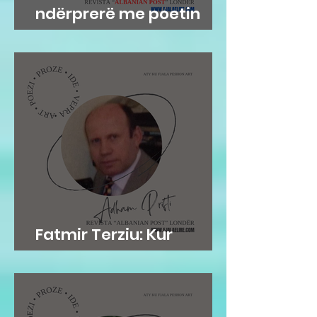
ndërprerë me poetin
Qazim Shemaj
Fatmir Terziu: Kur
mirësia është në gen