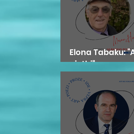
Elona Tabaku: 
gjethi"