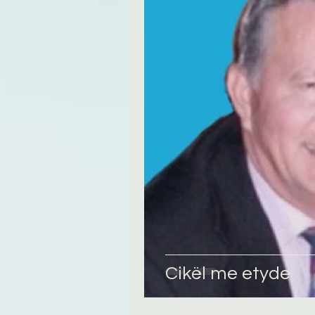
Tregime
Novela
R
Cikël me etyde