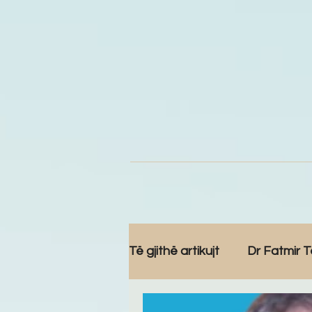
Të gjithë artikujt
Dr Fatmir T
Komunitet
Reportazh