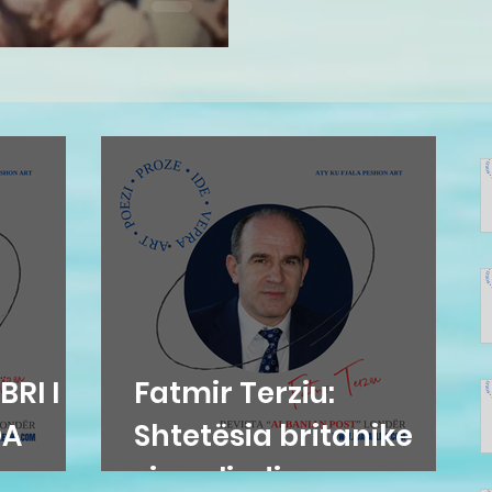
BRI I
Fatmir Terziu:
DA
Shtetësia britanike
sipas lindjes