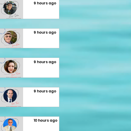
Terziu:
DIBRANE
9 hours ago
britanik
Gazetari
”
HAJRI
e sipas
si
SHEHU:
lindjes
9 hours ago
kujtesë,
PËR
Elona
poezia si
LIBRIN E
Tabaku:
atdhe
9 hours ago
STUDIUE
"Aromë
Meçan
SES
gjethi"
Hoxha:
ALBA
9 hours ago
Qortim
BORIÇI
Fatmir
me
(GEGA)
Terziu:
10 hours ago
dashuri
Sa