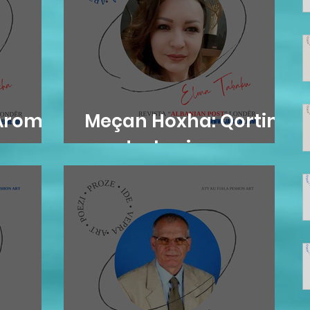
"Aromë
Meçan Hoxha: Qortim
me dashuri