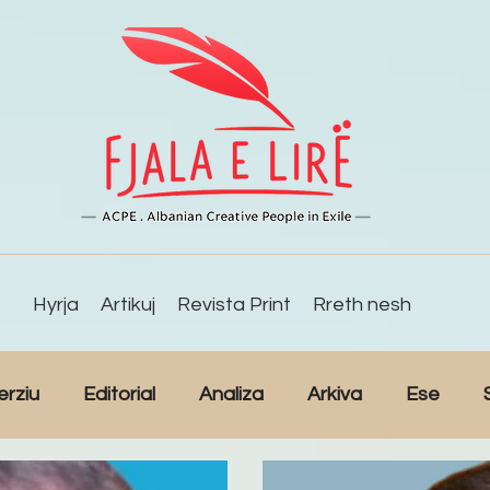
Hyrja
Artikuj
Revista Print
Rreth nesh
erziu
Editorial
Analiza
Arkiva
Ese
Studime
Intervista
Kulturë
Lajme