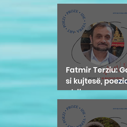
Fatmir Terziu: G
si kujtesë, poezia
atdhe