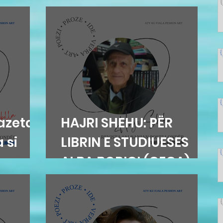
azetari
HAJRI SHEHU: PËR
 si
LIBRIN E STUDIUESES
ALBA BORIÇI (GEGA)