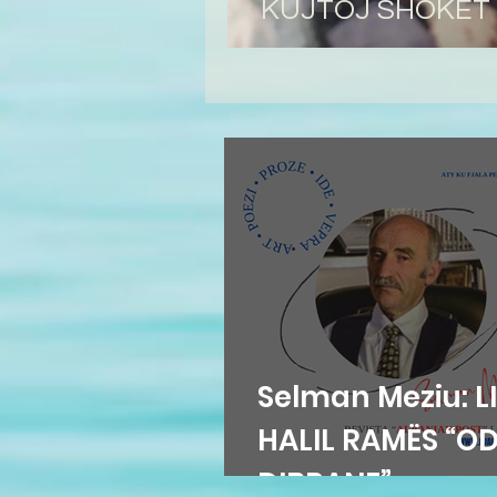
KUJTOJ SHOKËT
Selman Meziu: LI
HALIL RAMËS “O
DIBRANE”