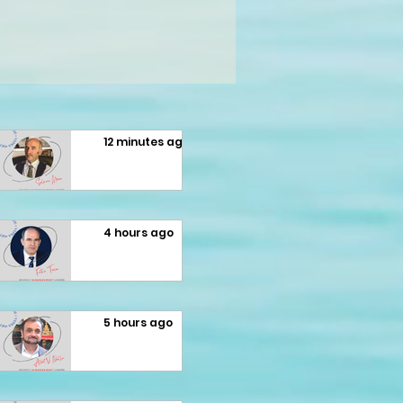
12 minutes ago
Selman
Meziu:
4 hours ago
LIBRI I
Fatmir
HALIL
Terziu:
5 hours ago
RAMËS
Shtetësi
Fatmir
“ODA
a