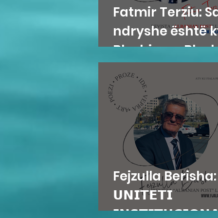
Fatmir Terziu: S
ndryshe është k
Blushi nga Blush
Fejzulla Berisha:
𝗨𝗡𝗜𝗧𝗘𝗧𝗜
𝗜𝗡𝗦𝗧𝗜𝗧𝗨𝗖𝗜𝗢𝗡𝗔