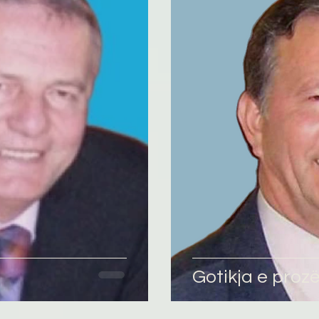
omane
English
Përkthime
Gotikja e proz