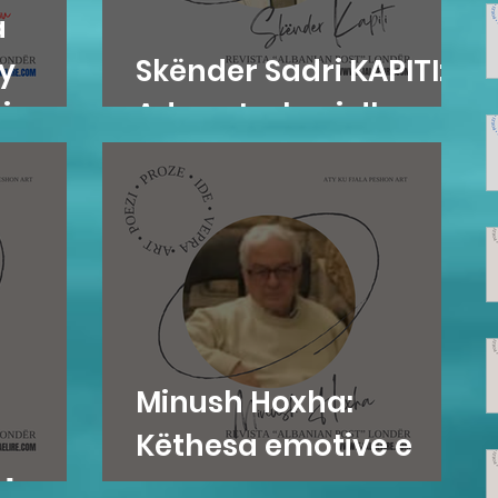
a
y
Skënder Sadri KAPITI:
i
Adem Jashari dhe...
Minush Hoxha:
Këthesa emotive e
𝗟...
zemres