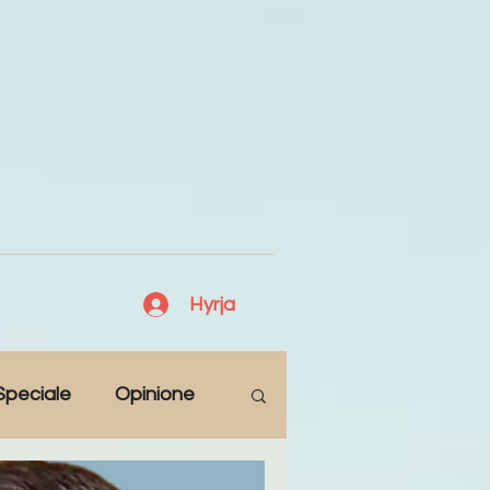
Hyrja
Speciale
Opinione
Antologji
Poezi