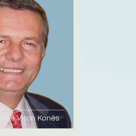
ës së Viron Konës