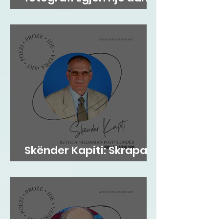
tradite që vjen prej
shekujsh në vendlindje
Skënder Kapiti: Skrapari
dhe Kosova