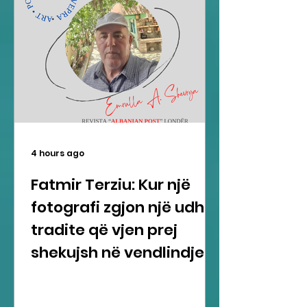
4 hours ago
Fatmir Terziu: Kur një
fotografi zgjon një udhë
tradite që vjen prej
shekujsh në vendlindje