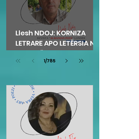
Llesh NDOJ: KORNIZA
LETRARE APO LETËRSIA NË
KORNIZË
1
/
785