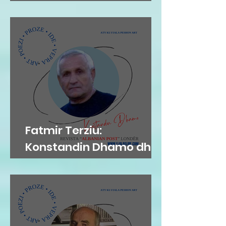
MEKAT...
Fatmir Terziu:
Konstandin Dhamo dhe
diksursi i variacionit