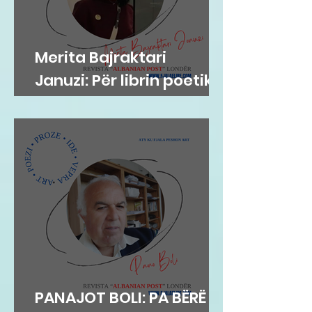
Merita Bajraktari
Januzi: Për librin poetik
”Teh nate” të Hazir
Mehmetit
PANAJOT BOLI: PA BËRË