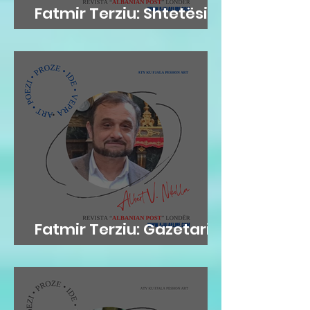
Fatmir Terziu: Shtetësia
britanike sipas lindjes
Fatmir Terziu: Gazetari si
kujtesë, poezia si atdhe