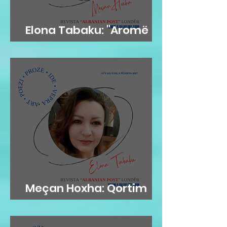
Elona Tabaku: "Aromë
gjethi"
Meçan Hoxha: Qortim
me dashuri