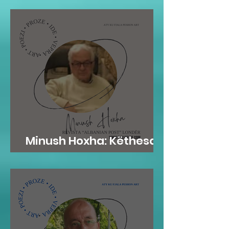
Minush Hoxha: Këthesa
emotive e zemres