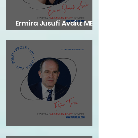
Ermira Jusufi Avdiu: ME
FLATRA TË ËNDRRËS
Fatmir Terziu: Shqipja