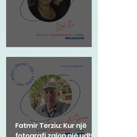
Migel Flor: Impresion
Fatmir Terziu: Kur një
fotografi zgjon një udhë