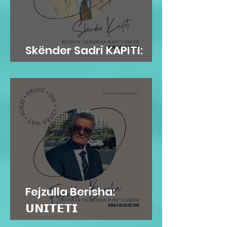
Skënder Sadri KAPITI:
Adem Jashari dhe...
Fejzulla Berisha:
𝗨𝗡𝗜𝗧𝗘𝗧𝗜
𝗜𝗡𝗦𝗧𝗜𝗧𝗨𝗖𝗜𝗢𝗡𝗔𝗟...