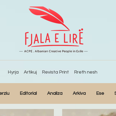
Hyrja
Artikuj
Revista Print
Rreth nesh
erziu
Editorial
Analiza
Arkiva
Ese
Studime
Intervista
Kulturë
Lajme