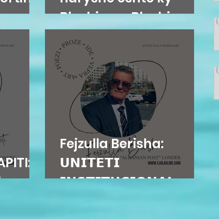
Blushi nga Blushi
Fejzulla Berisha:
PITI:
𝗨𝗡𝗜𝗧𝗘𝗧𝗜
e...
𝗜𝗡𝗦𝗧𝗜𝗧𝗨𝗖𝗜𝗢𝗡𝗔𝗟...