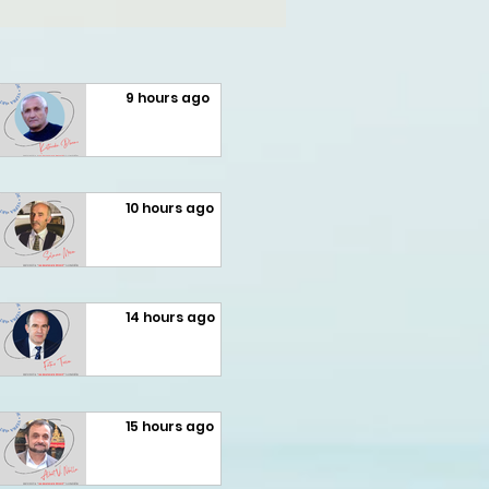
9 hours ago
Fatmir
Terziu:
10 hours ago
Konstan
Selman
din
Meziu:
14 hours ago
Dhamo
LIBRI I
Fatmir
dhe
HALIL
Terziu:
diksursi i
15 hours ago
RAMËS
Shtetësi
variacio
Fatmir