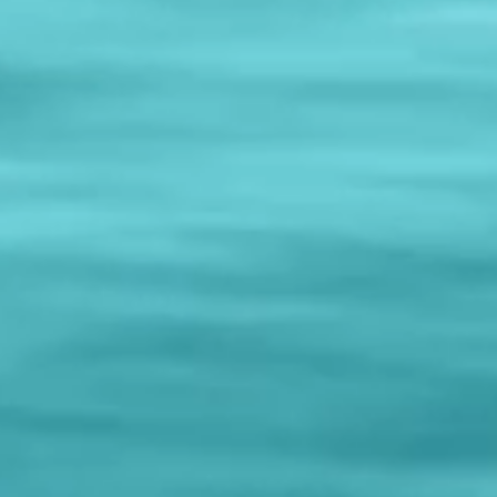
Qazim
r
Shemaj