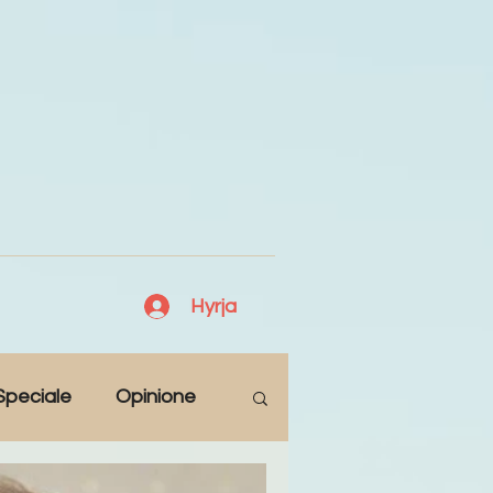
Hyrja
Speciale
Opinione
Antologji
Poezi