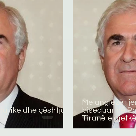
omane
English
Përkthime
Me anglezët je
matike dhe çështja e
biseduar në Pa
Tiranë e gjetk