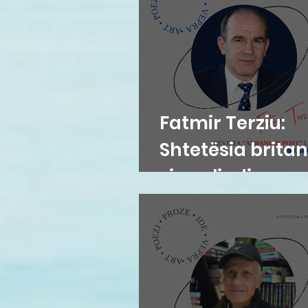
Fatmir Terziu:
Shtetësia britan
sipas lindjes