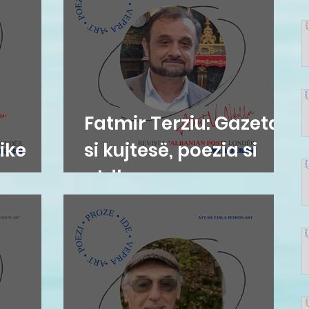
Fatmir Terziu: Gazetari
ike
si kujtesë, poezia si
atdhe