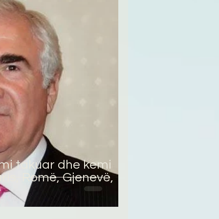
mi takuar dhe kemi
ris, Romë, Gjenevë,
ë