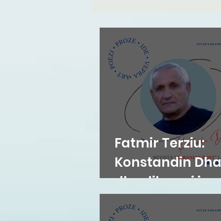
Fatmir Terziu:
Konstandin Dh
dhe diksursi i
variacionit