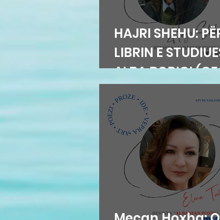
HAJRI SHEHU: PË
LIBRIN E STUDIU
ALBA BORIÇI (G
Meçan Hoxha: Q