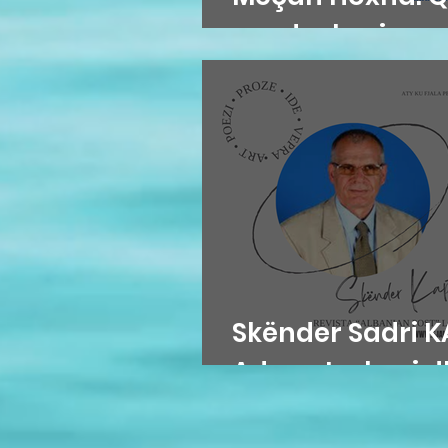
me dashuri
Skënder Sadri KA
Adem Jashari dh