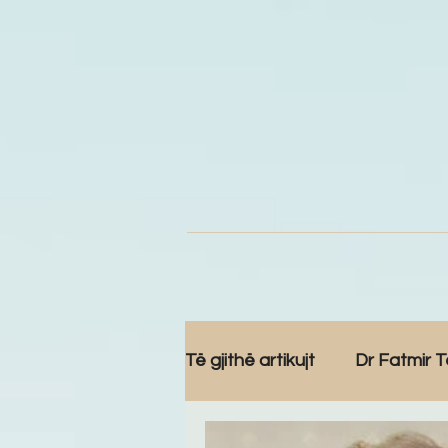
Të gjithë artikujt
Dr Fatmir T
Komunitet
Reportazh