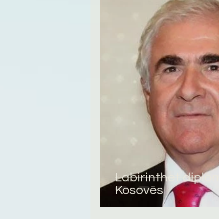
Tregime
Novela
R
Labirinthet diplo
Kosovës