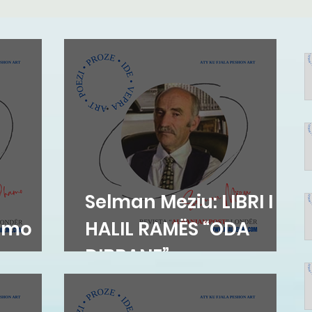
Selman Meziu: LIBRI I
amo
HALIL RAMËS “ODA
DIBRANE”