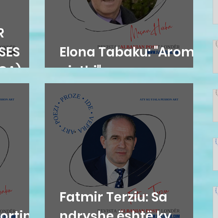
R
ESES
Elona Tabaku: "Aromë
EGA)
gjethi"
Fatmir Terziu: Sa
ortim
ndryshe është ky