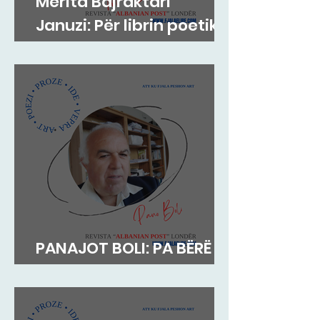
Merita Bajraktari
Januzi: Për librin poetik
”Teh nate” të Hazir
Mehmetit
PANAJOT BOLI: PA BËRË
MEKAT...