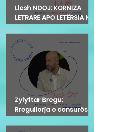
Llesh NDOJ: KORNIZA
LETRARE APO LETËRSIA NË
KORNIZË
Zylyftar Bregu:
Rregullorja e censurës
në Gjykatën e Posaçme