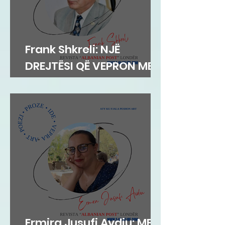
Frank Shkreli: NJË
DREJTËSI QË VEPRON ME
INTEGRITET
Ermira Jusufi Avdiu: ME