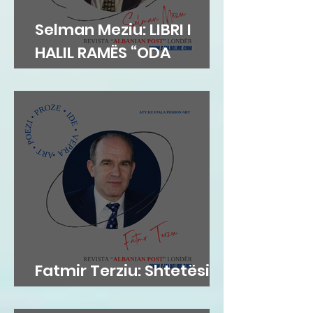
Selman Meziu: LIBRI I
HALIL RAMËS “ODA
DIBRANE”
Fatmir Terziu: Shtetësia
britanike sipas lindjes