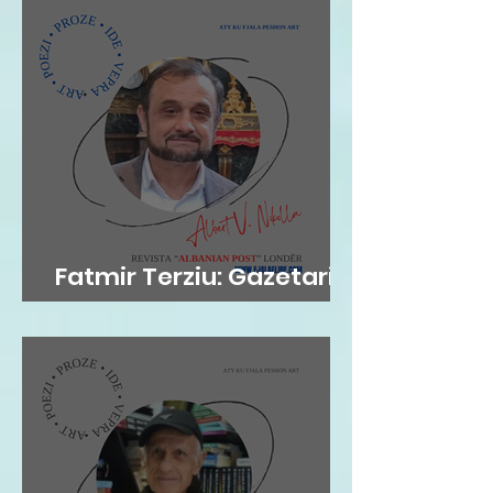
Fatmir Terziu: Gazetari si
kujtesë, poezia si atdhe