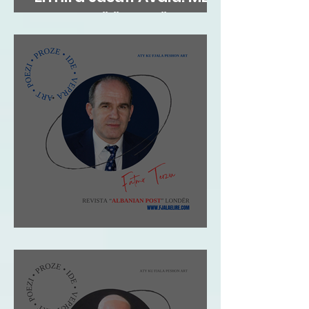
FLATRA TË ËNDRRËS
Fatmir Terziu: Shqipja