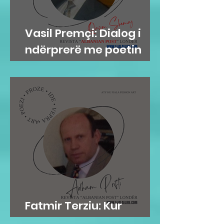
Vasil Premçi: Dialog i
ndërprerë me poetin
Qazim Shemaj
Fatmir Terziu: Kur
mirësia është në gen