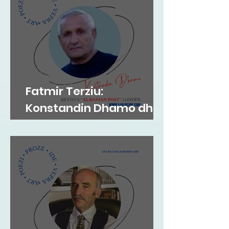
Fatmir Terziu:
Konstandin Dhamo dhe
diksursi i variacionit