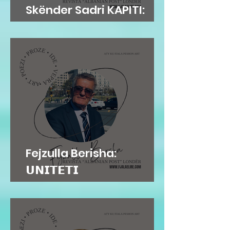
Skënder Sadri KAPITI:
Adem Jashari dhe...
Fejzulla Berisha:
𝗨𝗡𝗜𝗧𝗘𝗧𝗜
𝗜𝗡𝗦𝗧𝗜𝗧𝗨𝗖𝗜𝗢𝗡𝗔𝗟...