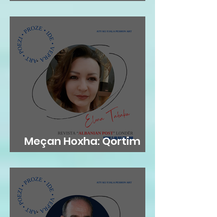
gjethi"
Meçan Hoxha: Qortim
me dashuri