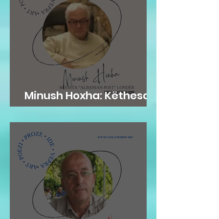
Minush Hoxha: Këthesa
emotive e zemres