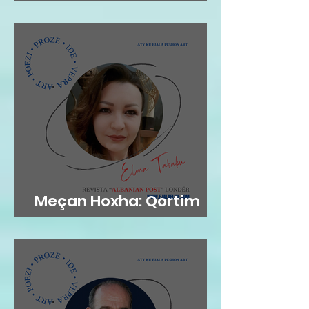
gjethi"
Meçan Hoxha: Qortim
me dashuri