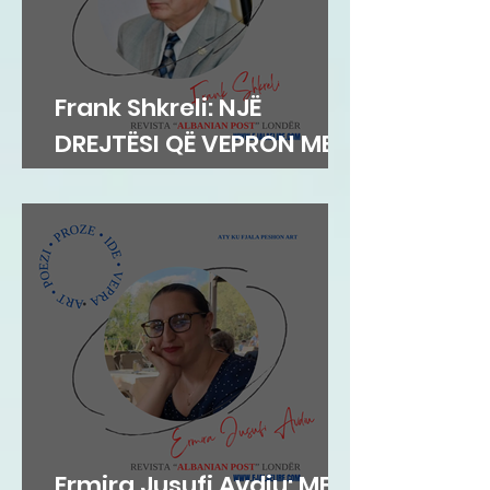
Frank Shkreli: NJË
DREJTËSI QË VEPRON ME
INTEGRITET
Ermira Jusufi Avdiu: ME