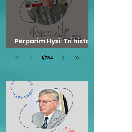
Përparim Hysi: Tri histori
me lopë
1
/
784