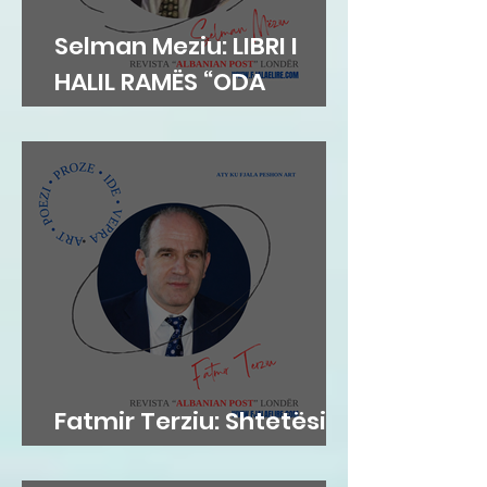
Selman Meziu: LIBRI I
HALIL RAMËS “ODA
DIBRANE”
Fatmir Terziu: Shtetësia
britanike sipas lindjes