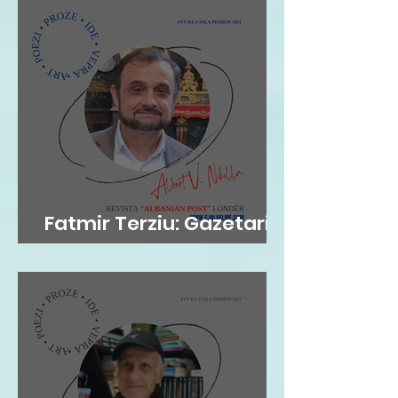
Fatmir Terziu: Gazetari si
kujtesë, poezia si atdhe