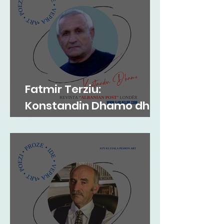
Fatmir Terziu:
Konstandin Dhamo dhe
diksursi i variacionit