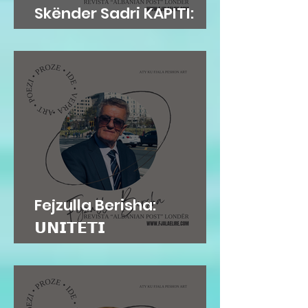
Skënder Sadri KAPITI:
Adem Jashari dhe...
Fejzulla Berisha:
𝗨𝗡𝗜𝗧𝗘𝗧𝗜
𝗜𝗡𝗦𝗧𝗜𝗧𝗨𝗖𝗜𝗢𝗡𝗔𝗟...