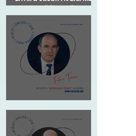
FLATRA TË ËNDRRËS
Fatmir Terziu: Shqipja