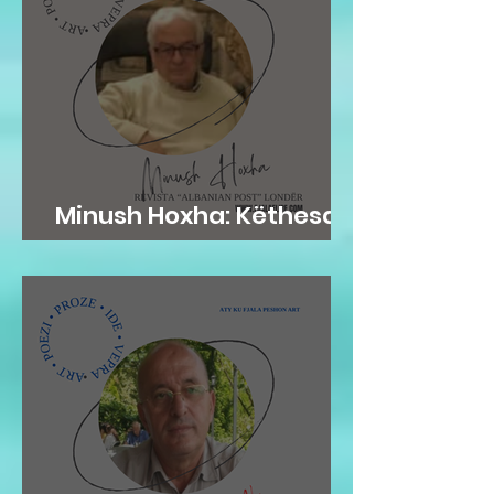
Minush Hoxha: Këthesa
emotive e zemres