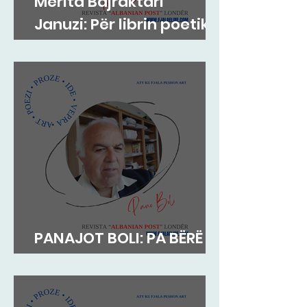
Merita Bajraktari
Januzi: Për librin poetik
”Teh nate” të Hazir
Mehmetit
PANAJOT BOLI: PA BËRË
MEKAT...