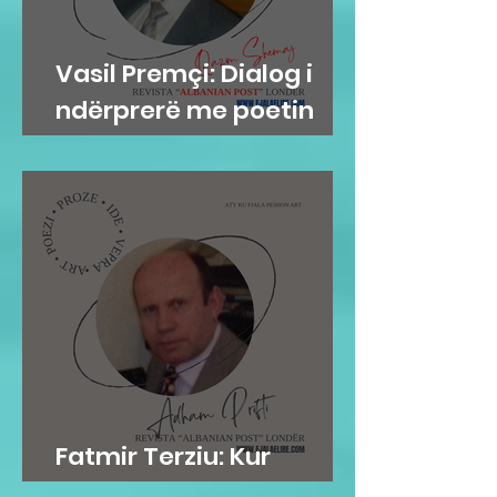
Vasil Premçi: Dialog i
ndërprerë me poetin
Qazim Shemaj
Fatmir Terziu: Kur
mirësia është në gen