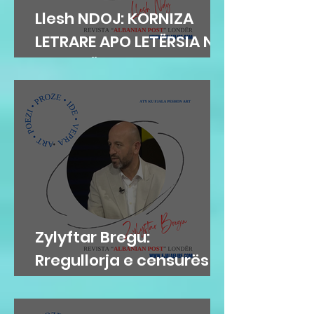
Llesh NDOJ: KORNIZA
LETRARE APO LETËRSIA NË
KORNIZË
Zylyftar Bregu:
Rregullorja e censurës
në Gjykatën e Posaçme