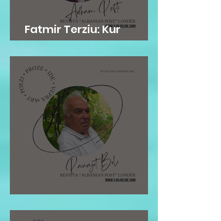
Fatmir Terziu: Kur
mirësia është në gen
Pano Boli: STOLI I POETIT