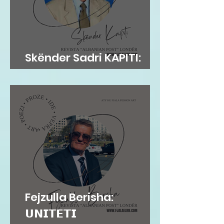
Skënder Sadri KAPITI:
Adem Jashari dhe...
Fejzulla Berisha:
𝗨𝗡𝗜𝗧𝗘𝗧𝗜