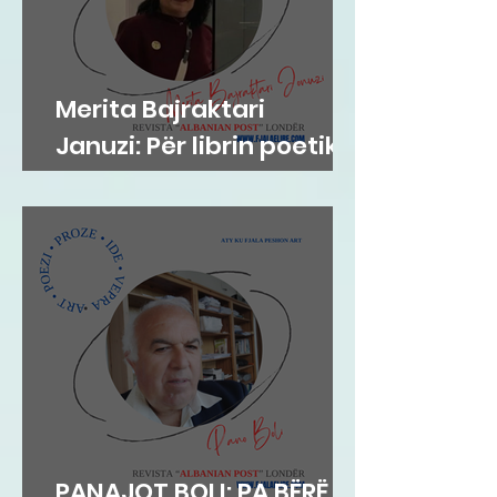
Merita Bajraktari
Januzi: Për librin poetik
”Teh nate” të Hazir
Mehmetit
PANAJOT BOLI: PA BËRË