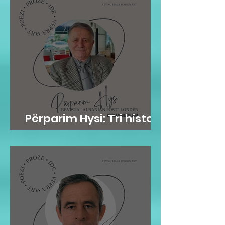
Përparim Hysi: Tri histori
me lopë