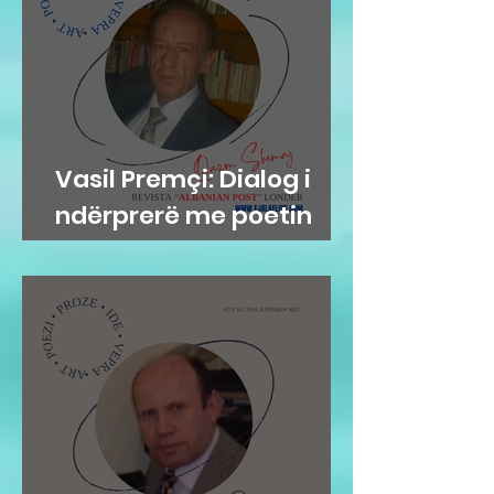
Vasil Premçi: Dialog i
ndërprerë me poetin
Qazim Shemaj