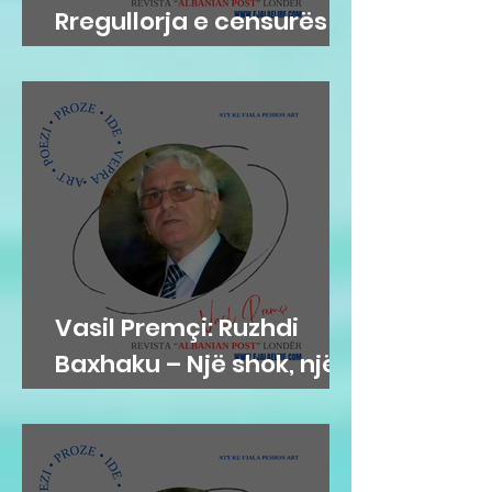
Rregullorja e censurës
në Gjykatën e Posaçme
Vasil Premçi: Ruzhdi
Baxhaku – Një shok, një
mik, një misionar