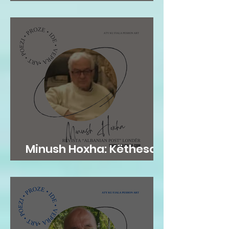
𝗜𝗡𝗦𝗧𝗜𝗧𝗨𝗖𝗜𝗢𝗡𝗔𝗟...
Minush Hoxha: Këthesa
emotive e zemres