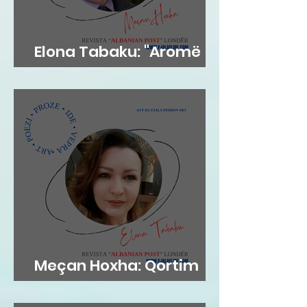
Elona Tabaku: "Aromë
gjethi"
Meçan Hoxha: Qortim
me dashuri