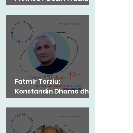
MEKAT...
Fatmir Terziu:
Konstandin Dhamo dhe
diksursi i variacionit