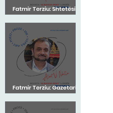
Fatmir Terziu: Shtetësia
britanike sipas lindjes
Fatmir Terziu: Gazetari si
kujtesë, poezia si atdhe