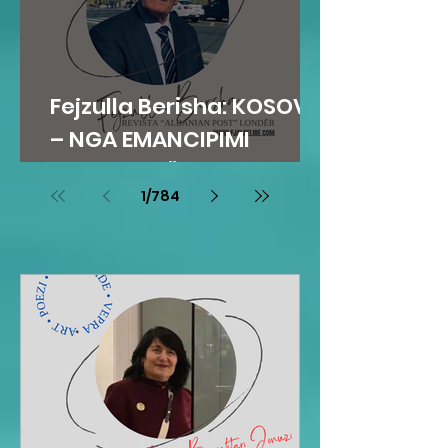
Fejzulla Berisha: KOSOVA
– NGA EMANCIPIMI
ARSIMOR NË
1
/
784
SHTETNDËRTIM