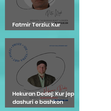
Fatmir Terziu: Kur
'arkivat' flasin…
Hekuran Dedej: Kur jep
dashuri e bashkon
njerëzit