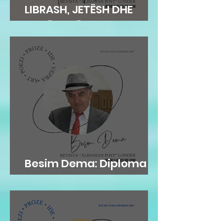
LIBRASH, JETËSH DHE
KOHËSH TË VONUARA
Besim Dema: Diploma
shkelqyshëm...