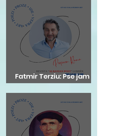
AKADEMIK
Fatmir Terziu: Pse jam
me Përparim Ramën