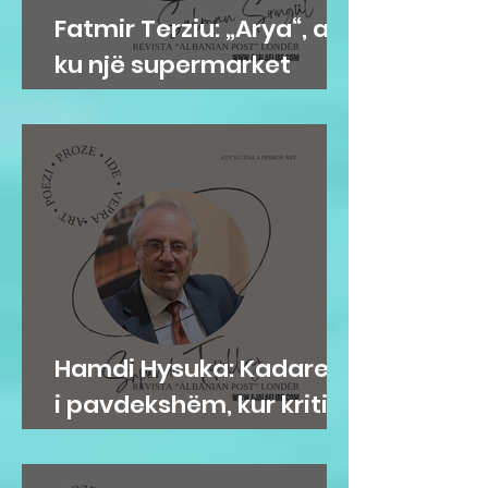
Fatmir Terziu: „Arya“, aty
ku një supermarket
bëhet adresë e
komunitetit shqiptar në
Gravesend
Hamdi Hysuka: Kadareja
i pavdekshëm, kur kritika
i jep formë kujtesës