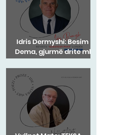
Idris Dermyshi: Besim
Dema, gjurmë drite mbi
supet e kohës