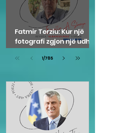
Fatmir Terziu: Kur një
fotografi zgjon një udhë
tradite që vjen prej
1
/
785
shekujsh në vendlindje