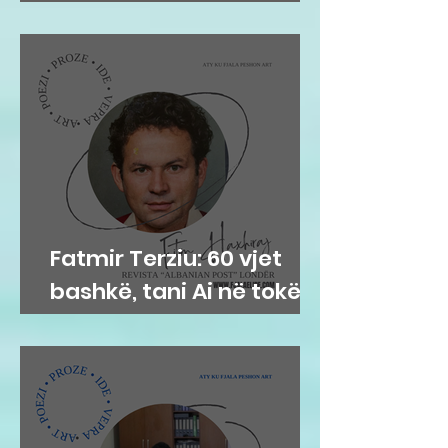
por historia vjen nga
afër
Fatmir Terziu: 60 vjet
bashkë, tani Ai në tokë,
Ajo në Parajsë