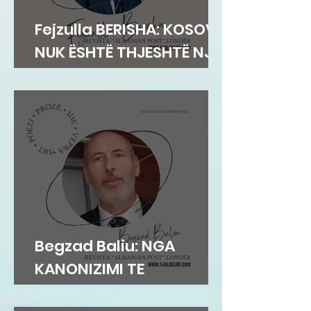
Fejzulla BERISHA: KOSOVA
NUK ËSHTË THJESHTË NJË
TERRITOR
Begzad Baliu: NGA
KANONIZIMI TE
PROBLEMATIZIMI