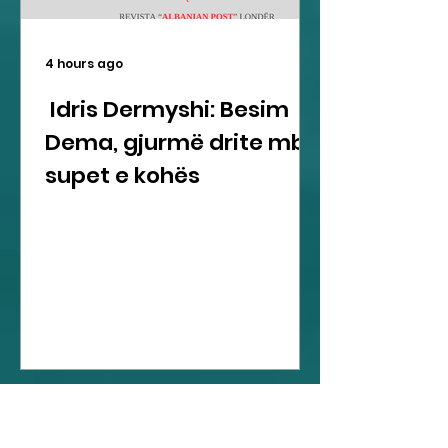
4 hours ago
Idris Dermyshi: Besim
Dema, gjurmë drite mbi
supet e kohës