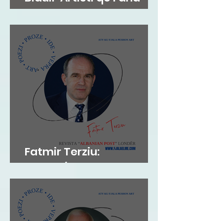
drurit shpirt.
Fatmir Terziu:
Poiesis/Polemos