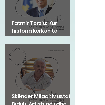
Fatmir Terziu: Kur
historia kërkon të
drejtën për të mos u
shtrembëruar
Skënder Milaqi: Mustafa
Biduli-Artisti që i dha