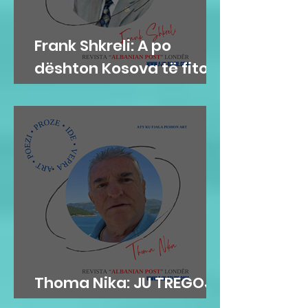
Frank Shkreli: A po
dështon Kosova të fitojë
paqen?
Thoma Nika: JU TREGOJ
TIMON, SIÇ NUK E NJOHËT