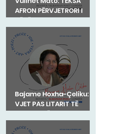
Vullnet Mato: TEKSA
AFRON PËRVJETRORI I
NËNËS
Bajame Hoxha-Çeliku: 38
VJET PAS LITARIT TË
HAVZI NELËS