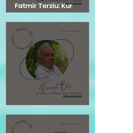
Fatmir Terziu: Kur
mirësia është në gen
Pano Boli: STOLI I POETIT