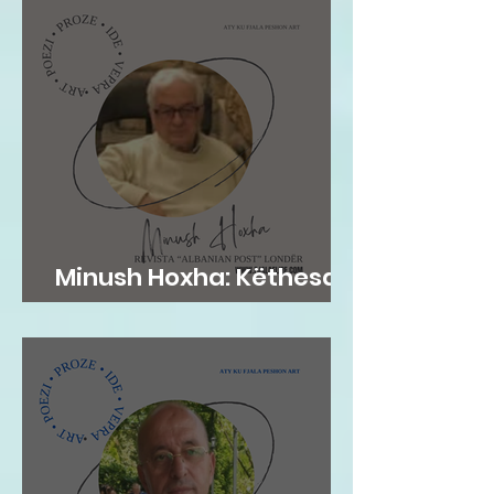
Minush Hoxha: Këthesa
emotive e zemres