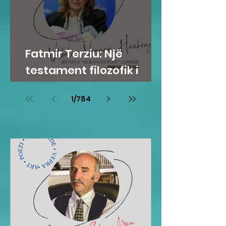
Fatmir Terziu: Një
testament filozofik i
Vilhelme Vranari
1
/
784
Haxhirajt