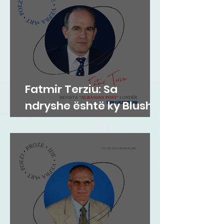
Fatmir Terziu: Sa
ndryshe është ky Blushi
nga Blushi