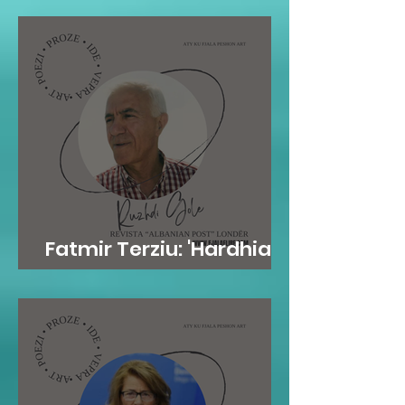
Fatmir Terziu: 'Hardhia'
frymore e njeriut