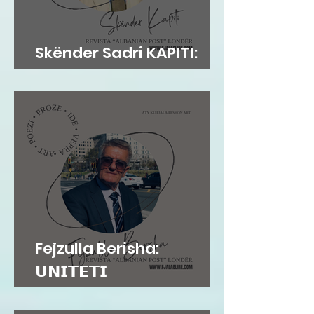
Skënder Sadri KAPITI:
Adem Jashari dhe...
Fejzulla Berisha:
𝗨𝗡𝗜𝗧𝗘𝗧𝗜
𝗜𝗡𝗦𝗧𝗜𝗧𝗨𝗖𝗜𝗢𝗡𝗔𝗟...