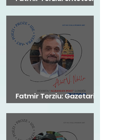
britanike sipas lindjes
Fatmir Terziu: Gazetari si
kujtesë, poezia si atdhe