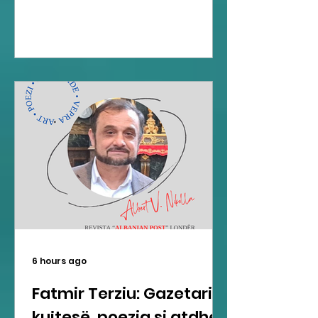
6 hours ago
Fatmir Terziu: Gazetari si
kujtesë, poezia si atdhe