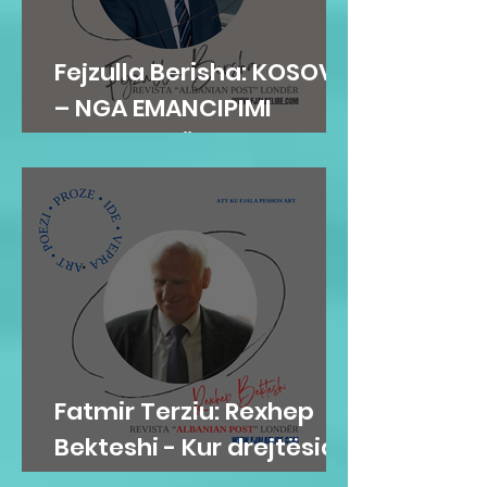
Fejzulla Berisha: KOSOVA
– NGA EMANCIPIMI
ARSIMOR NË
SHTETNDËRTIM
Fatmir Terziu: Rexhep
Bekteshi - Kur drejtësia
bëhet karakter