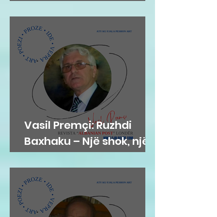
në Gjykatën e Posaçme
Vasil Premçi: Ruzhdi
Baxhaku – Një shok, një
mik, një misionar