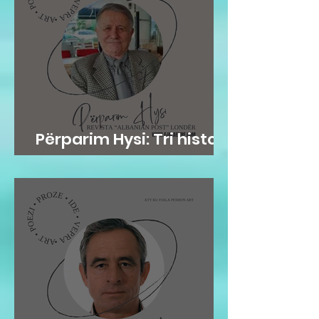
Përparim Hysi: Tri histori
me lopë