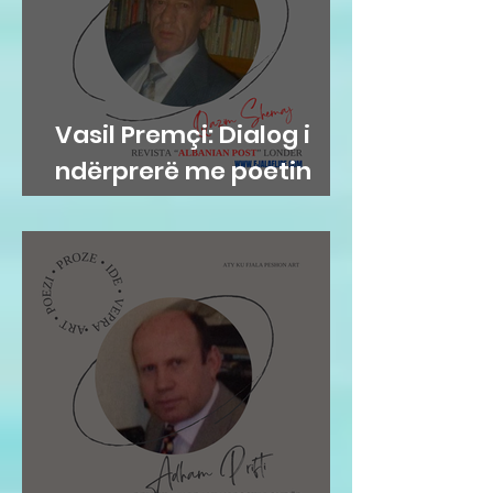
Vasil Premçi: Dialog i
ndërprerë me poetin
Qazim Shemaj