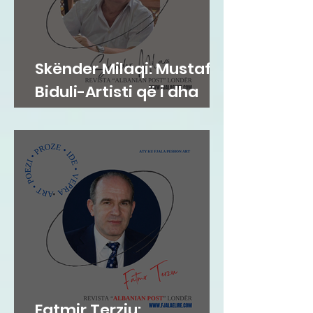
Skënder Milaqi: Mustafa
Biduli-Artisti që i dha
drurit shpirt.
Fatmir Terziu: