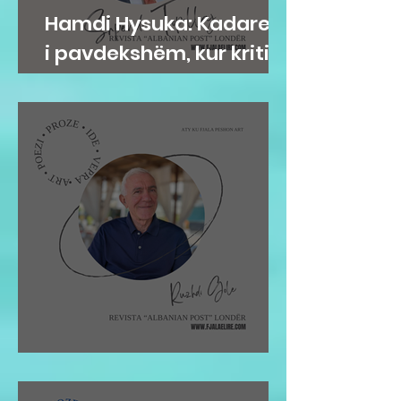
Hamdi Hysuka: Kadareja
i pavdekshëm, kur kritika
i jep formë kujtesës
Ruzhdi Gole: VIZITA IME