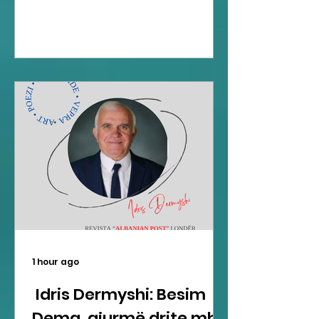
1 hour ago
Idris Dermyshi: Besim
Dema, gjurmë drite mbi