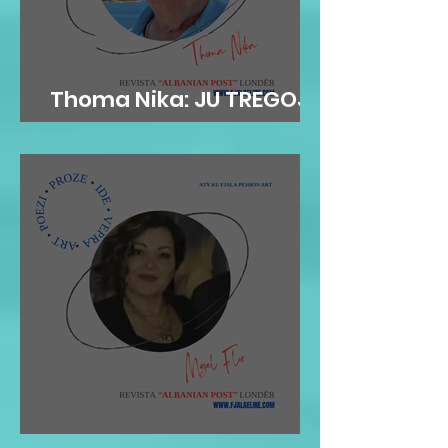
Thoma Nika: JU TREGOJ
TIMON, SIÇ NUK E NJOHËT
Migel Flor: Impresion