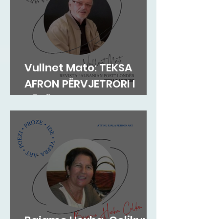
Vullnet Mato: TEKSA
AFRON PËRVJETRORI I
NËNËS