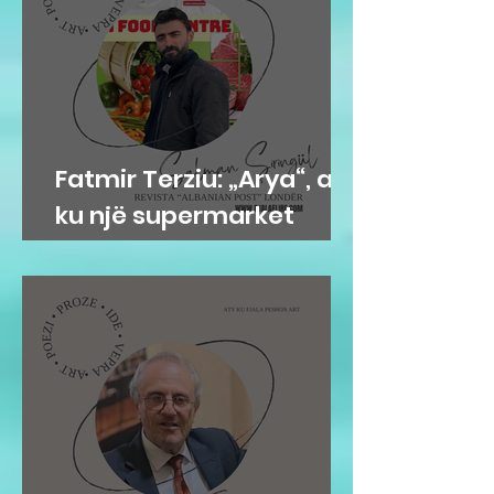
Fatmir Terziu: „Arya“, aty
ku një supermarket
bëhet adresë e
komunitetit shqiptar në
Gravesend