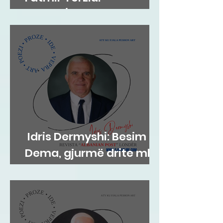
Poiesis/Polemos
Idris Dermyshi: Besim
Dema, gjurmë drite mbi
supet e kohës