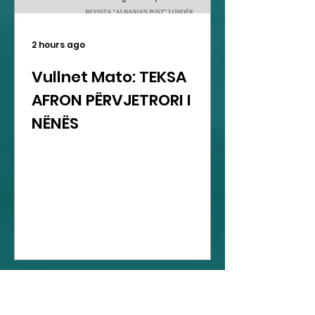
2 hours ago
Vullnet Mato: TEKSA
AFRON PËRVJETRORI I
NËNËS