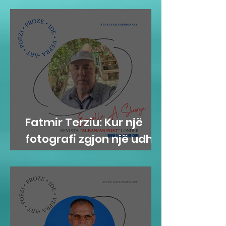
Fatmir Terziu: Kur një
fotografi zgjon një udhë
tradite që vjen prej
shekujsh në vendlindje