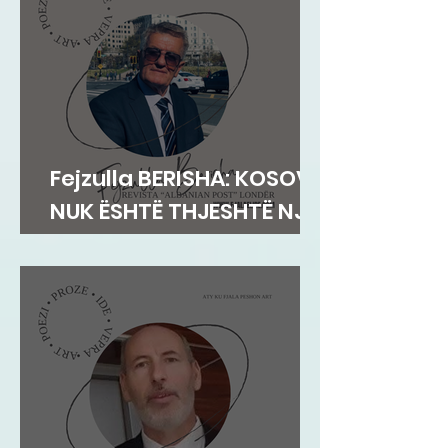
Fejzulla BERISHA: KOSOVA
NUK ËSHTË THJESHTË NJË
TERRITOR