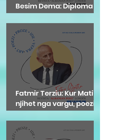
Besim Dema: Diploma
shkelqyshëm...
Fatmir Terziu: Kur Mati
njihet nga vargu, poezia
dhe Fati