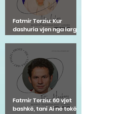
Fatmir Terziu: Kur
dashuria vjen nga larg,
por historia vjen nga
afër
Fatmir Terziu: 60 vjet
bashkë, tani Ai në tokë,