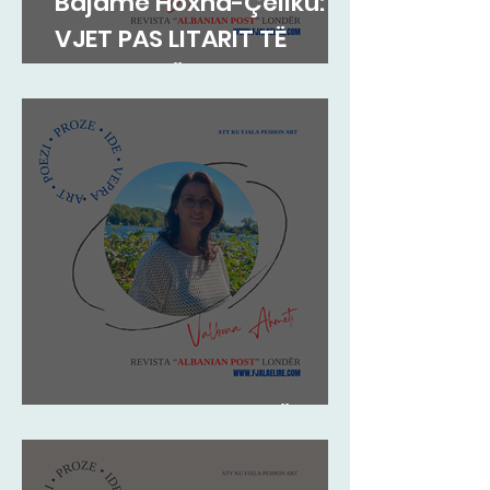
Bajame Hoxha-Çeliku: 38
VJET PAS LITARIT TË
HAVZI NELËS
Valbona Ahmeti: PËR TY