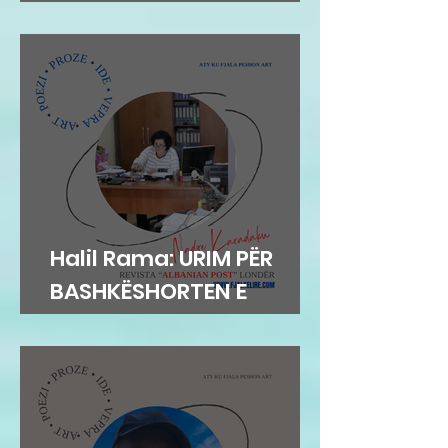
Ajo në Parajsë
Halil Rama: URIM PËR
BASHKËSHORTEN E
SHKRIMTARITSHEFKI
KARADAKU