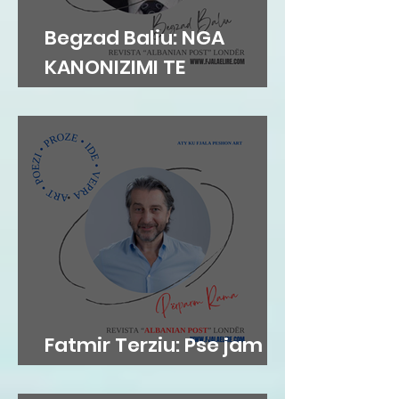
Begzad Baliu: NGA
KANONIZIMI TE
PROBLEMATIZIMI
AKADEMIK
Fatmir Terziu: Pse jam
me Përparim Ramën