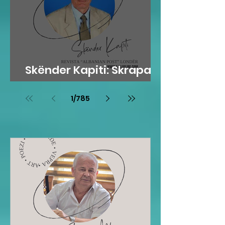
Skënder Kapiti: Skrapari
dhe Kosova
1
/
785