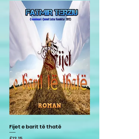
Fijet e barit të thatë
Price
£13.15