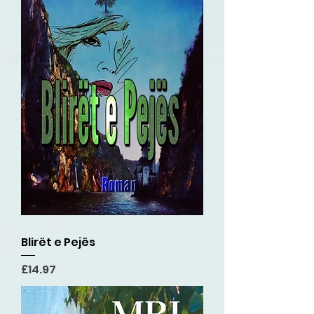
Blirët e Pejës
Price
£14.97