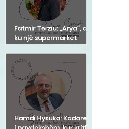
Fatmir Terziu: „Arya“, aty
ku një supermarket
bëhet adresë e
komunitetit shqiptar në
Gravesend
Hamdi Hysuka: Kadareja
i pavdekshëm, kur kritika