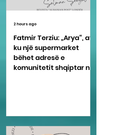
2 hours ago
Fatmir Terziu: „Arya“, aty
ku një supermarket
bëhet adresë e
komunitetit shqiptar në
Gravesend