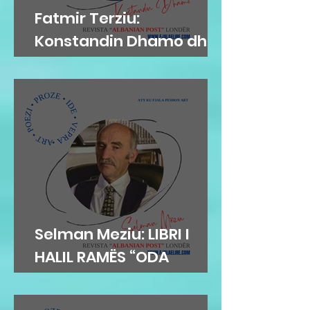
Fatmir Terziu:
Konstandin Dhamo dhe
diksursi i variacionit
Selman Meziu: LIBRI I
HALIL RAMËS “ODA
DIBRANE”