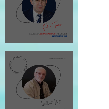
Fatmir Terziu: Shqipja