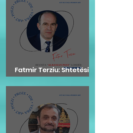
Fatmir Terziu: Shtetësia
britanike sipas lindjes