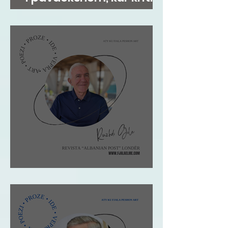
i jep formë kujtesës
Ruzhdi Gole: VIZITA IME