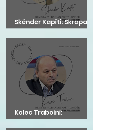
Skënder Kapiti: Skrapari
dhe Kosova
Kolec Traboini:
GJUHADOLI