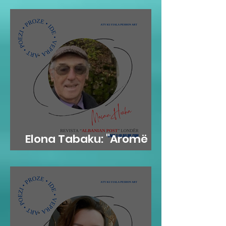
Elona Tabaku: "Aromë
gjethi"