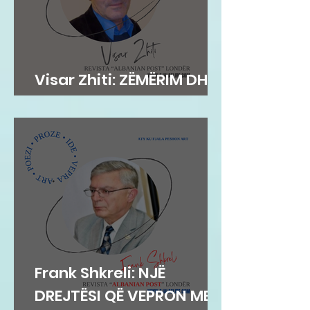
Visar Zhiti: ZËMËRIM DHE
PAS VDEKJES!
Frank Shkreli: NJË
DREJTËSI QË VEPRON ME