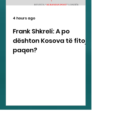
4 hours ago
Frank Shkreli: A po
dështon Kosova të fitojë
paqen?