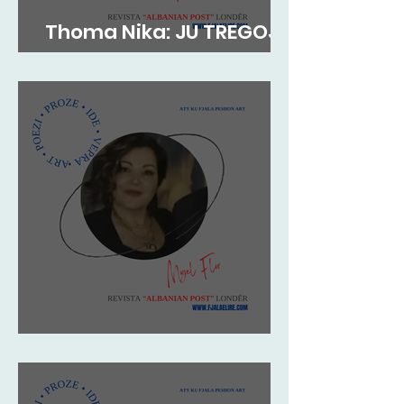
Thoma Nika: JU TREGOJ
TIMON, SIÇ NUK E NJOHËT
Migel Flor: Impresion