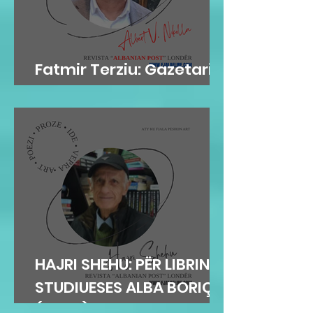
Fatmir Terziu: Gazetari si
kujtesë, poezia si atdhe
HAJRI SHEHU: PËR LIBRIN E
STUDIUESES ALBA BORIÇI
(GEGA)