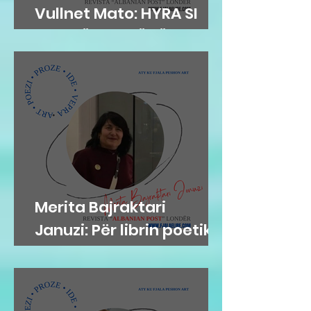
Vullnet Mato: HYRA SI
ZOG NË FOLENË TËNDE
Merita Bajraktari
Januzi: Për librin poetik
”Teh nate” të Hazir
Mehmetit