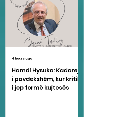
4 hours ago
Hamdi Hysuka: Kadareja
i pavdekshëm, kur kritika
i jep formë kujtesës