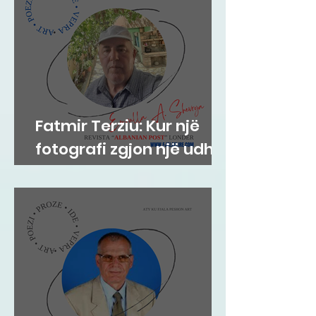
Fatmir Terziu: Kur një
fotografi zgjon një udhë
tradite që vjen prej
shekujsh në vendlindje