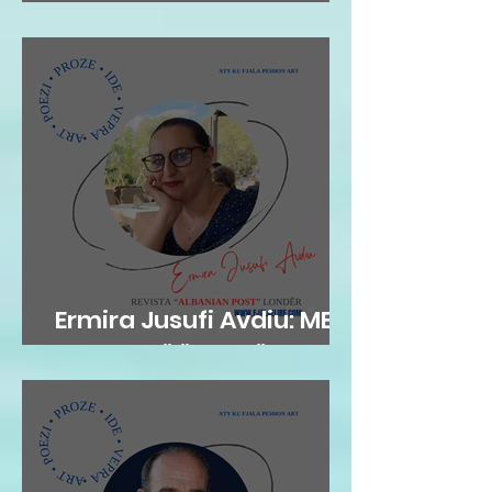
INTEGRITET
Ermira Jusufi Avdiu: ME
FLATRA TË ËNDRRËS