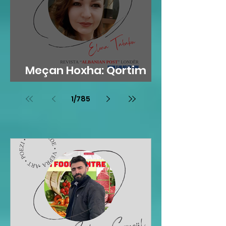
Meçan Hoxha: Qortim
me dashuri
1
/
785