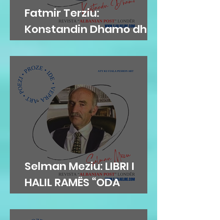
Fatmir Terziu:
Konstandin Dhamo dhe
diksursi i variacionit
Selman Meziu: LIBRI I
HALIL RAMËS “ODA
DIBRANE”