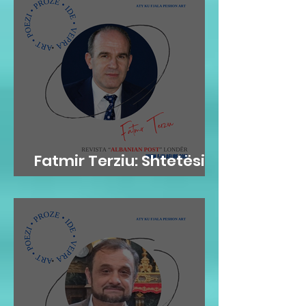
Fatmir Terziu: Shtetësia
britanike sipas lindjes