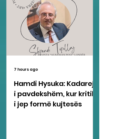
7 hours ago
Hamdi Hysuka: Kadareja
i pavdekshëm, kur kritika
i jep formë kujtesës