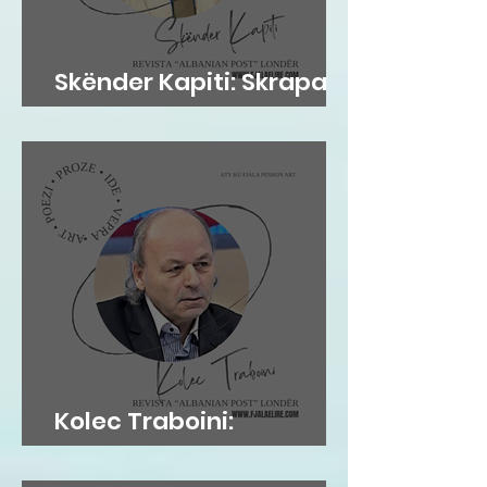
Skënder Kapiti: Skrapari
dhe Kosova
Kolec Traboini:
GJUHADOLI