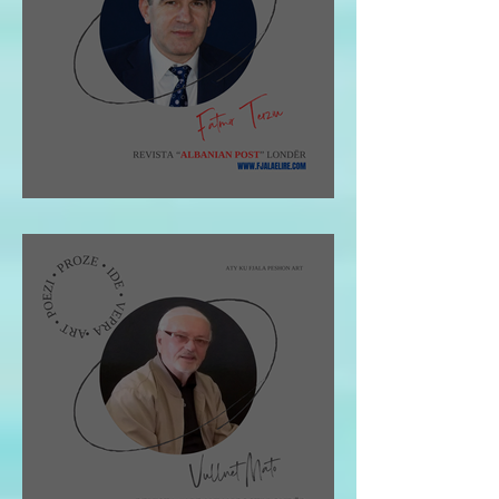
Fatmir Terziu: Shqipja