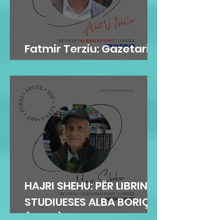
Fatmir Terziu: Gazetari si
kujtesë, poezia si atdhe
HAJRI SHEHU: PËR LIBRIN E
STUDIUESES ALBA BORIÇI
(GEGA)