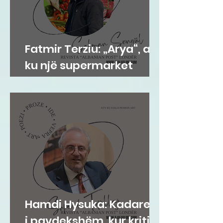
Fatmir Terziu: „Arya“, aty
ku një supermarket
bëhet adresë e
komunitetit shqiptar në
Gravesend
Hamdi Hysuka: Kadareja
i pavdekshëm, kur kritika