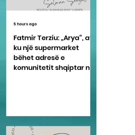
5 hours ago
Fatmir Terziu: „Arya“, aty
ku një supermarket
bëhet adresë e
komunitetit shqiptar në
Gravesend