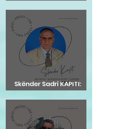
nga Blushi
Skënder Sadri KAPITI:
Adem Jashari dhe...