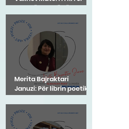
ZOG NË FOLENË TËNDE
Merita Bajraktari
Januzi: Për librin poetik
”Teh nate” të Hazir
Mehmetit