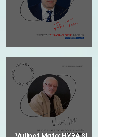
Fatmir Terziu: Shqipja
Vullnet Mato: HYRA SI