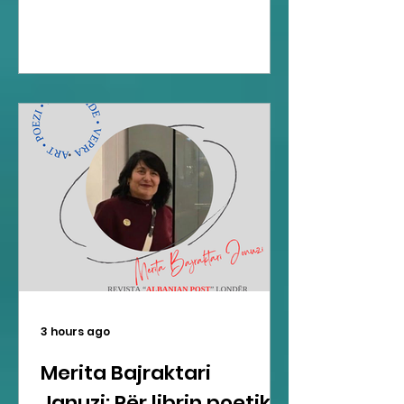
3 hours ago
Merita Bajraktari
Januzi: Për librin poetik