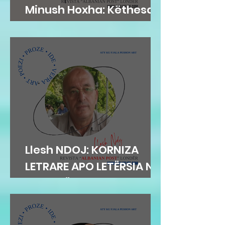
Minush Hoxha: Këthesa
emotive e zemres
Llesh NDOJ: KORNIZA
LETRARE APO LETËRSIA NË
KORNIZË