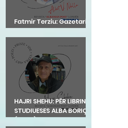
Fatmir Terziu: Gazetari si
kujtesë, poezia si atdhe
HAJRI SHEHU: PËR LIBRIN E
STUDIUESES ALBA BORIÇI
(GEGA)