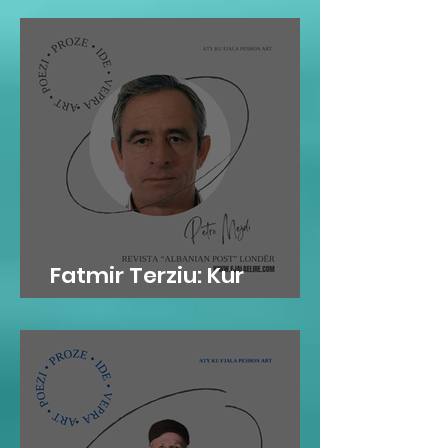
Fatmir Terziu: Kur
'arkivat' flasin…