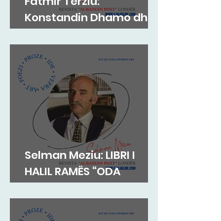
Fatmir Terziu:
Konstandin Dhamo dhe
diksursi i variacionit
Selman Meziu: LIBRI I
HALIL RAMËS “ODA
DIBRANE”