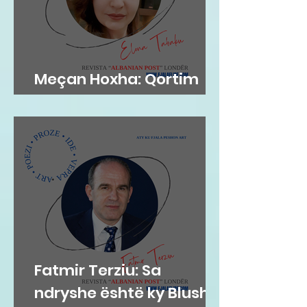
Meçan Hoxha: Qortim
me dashuri
Fatmir Terziu: Sa
ndryshe është ky Blushi