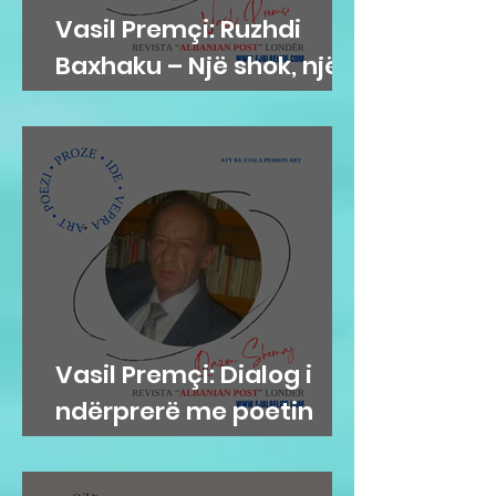
Vasil Premçi: Ruzhdi
Baxhaku – Një shok, një
mik, një misionar
Vasil Premçi: Dialog i
ndërprerë me poetin
Qazim Shemaj