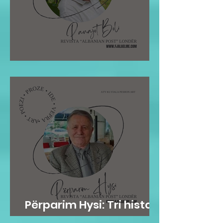
Pano Boli: STOLI I POETIT
Përparim Hysi: Tri histori
me lopë