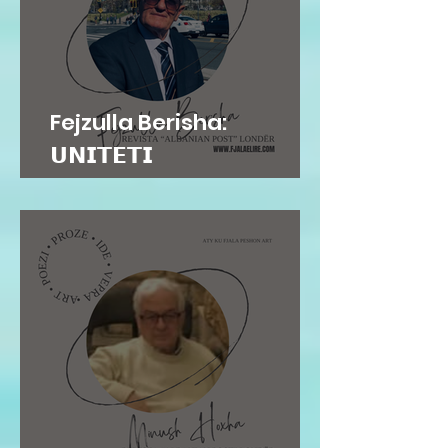
Fejzulla Berisha:
𝗨𝗡𝗜𝗧𝗘𝗧𝗜
𝗜𝗡𝗦𝗧𝗜𝗧𝗨𝗖𝗜𝗢𝗡𝗔𝗟...