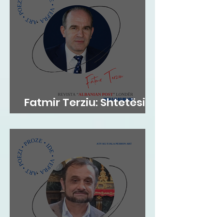
Fatmir Terziu: Shtetësia
britanike sipas lindjes