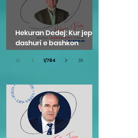
Hekuran Dedej: Kur jep
dashuri e bashkon
njerëzit
1
/
784