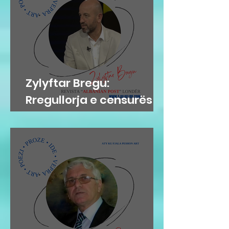
Zylyftar Bregu:
Rregullorja e censurës
në Gjykatën e Posaçme