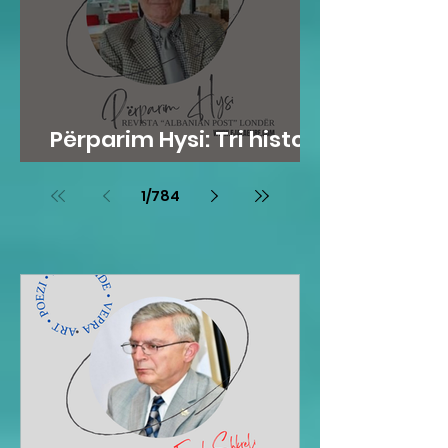
Përparim Hysi: Tri histori
me lopë
1
/
784