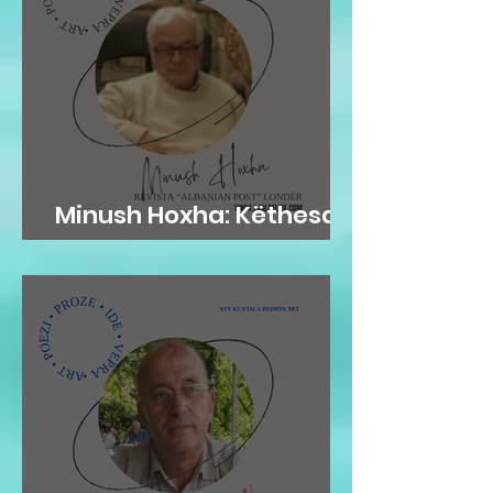
Minush Hoxha: Këthesa
emotive e zemres