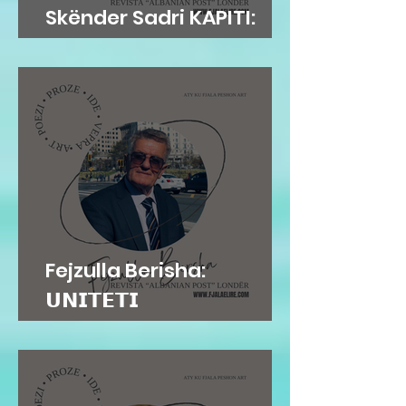
Skënder Sadri KAPITI:
Adem Jashari dhe...
Fejzulla Berisha:
𝗨𝗡𝗜𝗧𝗘𝗧𝗜
𝗜𝗡𝗦𝗧𝗜𝗧𝗨𝗖𝗜𝗢𝗡𝗔𝗟...