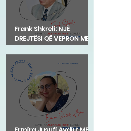
Frank Shkreli: NJË
DREJTËSI QË VEPRON ME
INTEGRITET
Ermira Jusufi Avdiu: ME