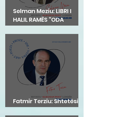
Selman Meziu: LIBRI I
HALIL RAMËS “ODA
DIBRANE”
Fatmir Terziu: Shtetësia
britanike sipas lindjes