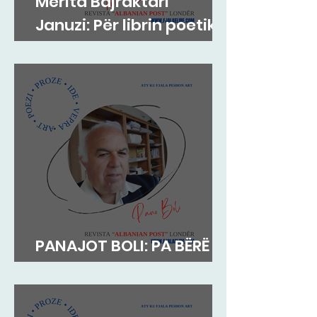
Merita Bajraktari
Januzi: Për librin poetik
”Teh nate” të Hazir
Mehmetit
PANAJOT BOLI: PA BËRË
MEKAT...