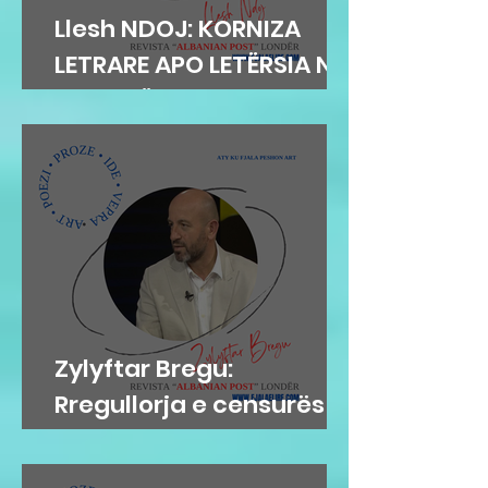
Llesh NDOJ: KORNIZA
LETRARE APO LETËRSIA NË
KORNIZË
Zylyftar Bregu:
Rregullorja e censurës
në Gjykatën e Posaçme