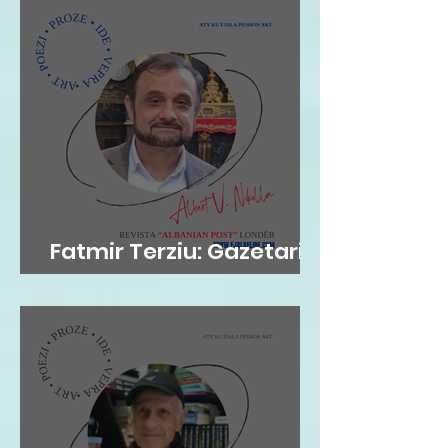
Fatmir Terziu: Gazetari si
kujtesë, poezia si atdhe