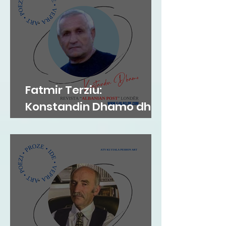
Fatmir Terziu:
Konstandin Dhamo dhe
diksursi i variacionit