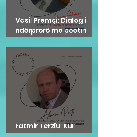
Vasil Premçi: Dialog i
ndërprerë me poetin
Qazim Shemaj
Fatmir Terziu: Kur
mirësia është në gen