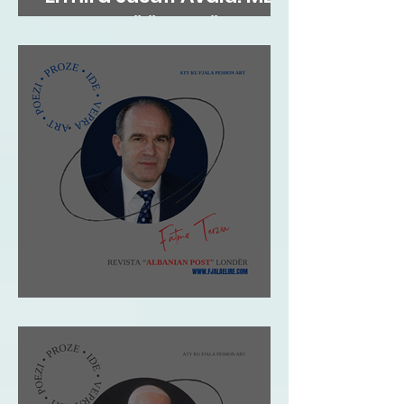
FLATRA TË ËNDRRËS
Fatmir Terziu: Shqipja