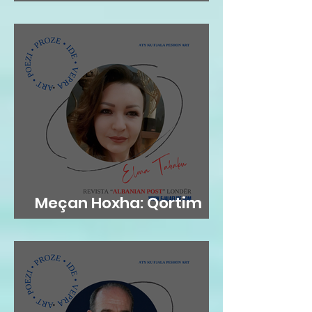
gjethi"
Meçan Hoxha: Qortim
me dashuri