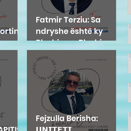
Fatmir Terziu: Sa
ortim
ndryshe është ky
Blushi nga Blushi
Fejzulla Berisha:
PITI:
𝗨𝗡𝗜𝗧𝗘𝗧𝗜