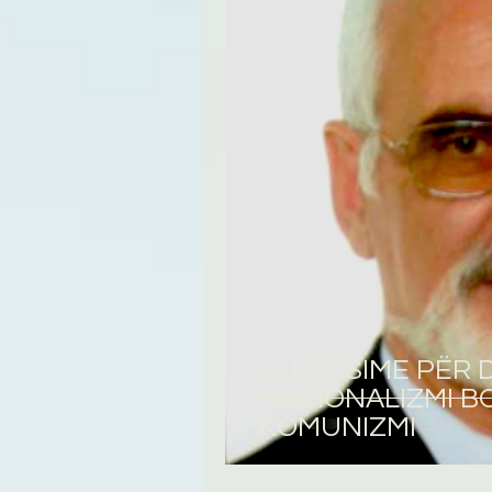
Tregime
Novela
R
VLERËSIME PËR D
NACIONALIZMI B
KOMUNIZMI