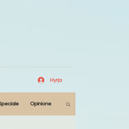
Hyrja
Speciale
Opinione
Antologji
Poezi