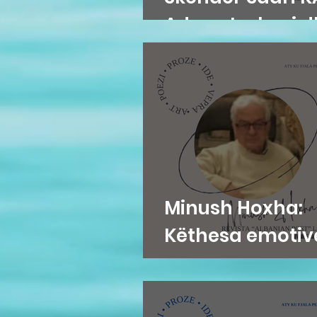
Adem Jashari dh
Minush Hoxha:
Këthesa emotiv
zemres