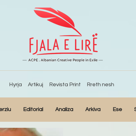
Hyrja
Artikuj
Revista Print
Rreth nesh
erziu
Editorial
Analiza
Arkiva
Ese
Studime
Intervista
Kulturë
Lajme