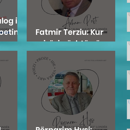
log i
oetin
Fatmir Terziu: Kur
mirësia është në gen