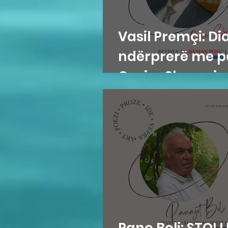
Vasil Premçi: Dia
ndërprerë me p
Qazim Shemaj