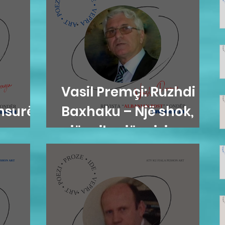
Vasil Premçi: Ruzhdi
ensurës
Baxhaku – Një shok,
një mik, një misionar