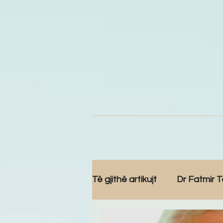
Të gjithë artikujt
Dr Fatmir T
Komunitet
Reportazh