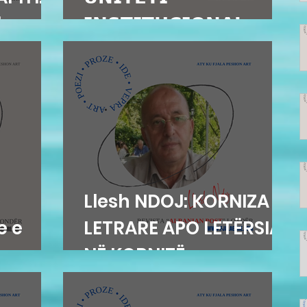
e...
𝗜𝗡𝗦𝗧𝗜𝗧𝗨𝗖𝗜𝗢𝗡𝗔𝗟...
Llesh NDOJ: KORNIZA
e e
LETRARE APO LETËRSIA
NË KORNIZË