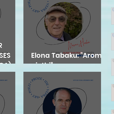
R
ESES
Elona Tabaku: "Aromë
EGA)
gjethi"