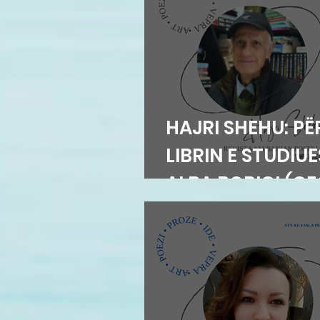
HAJRI SHEHU: PË
LIBRIN E STUDIU
ALBA BORIÇI (G