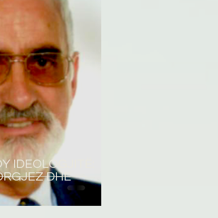
omane
English
Përkthime
Y IDEOLOGJITË:
ORGJEZ DHE