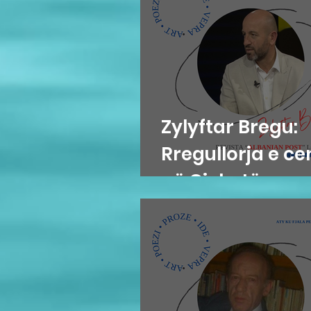
Zylyftar Bregu:
Rregullorja e c
në Gjykatën e
Posaçme