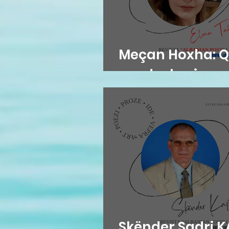
Meçan Hoxha: Q
me dashuri
Skënder Sadri KA