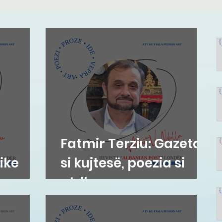
Fatmir Terziu: Gazetari
ike
si kujtesë, poezia si
atdhe