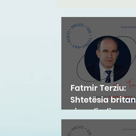
Fatmir Terziu:
Shtetësia britan
sipas lindjes