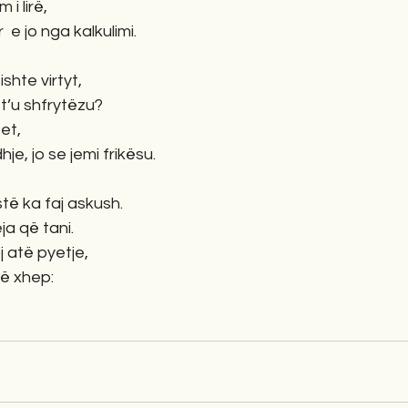
i lirë,
 e jo nga kalkulimi.
ishte virtyt,
t’u shfrytëzu?
tet,
je, jo se jemi frikësu.
stë ka faj askush.
ja që tani.
 atë pyetje,
në xhep: