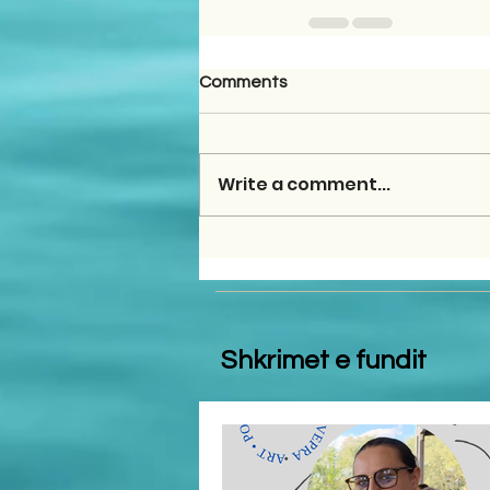
Comments
Write a comment...
Shkrimet e fundit