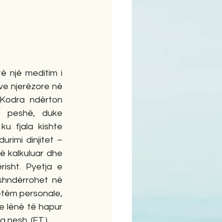
ime
ë një meditim i 
ve njerëzore në 
Kodra ndërton 
 peshë, duke 
u fjala kishte 
rimi dinjitet – 
ë kalkuluar dhe 
isht. Pyetja e 
 shndërrohet në 
vetëm personale, 
 lënë të hapur 
nesh. (F.T.)