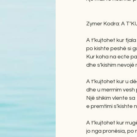
Zymer Kodra: A T’
A t’kujtohet kur fjala
po kishte peshë si gu
Kur koha na ecte pa
dhe s’kishim nevojë 
A t’kujtohet kur u dë
dhe u merrnim vesh 
Një shikim vlente sa 
e premtimi s’kishte 
A t’kujtohet kur rrug
jo nga pronësia, po 