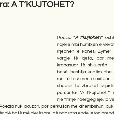
ra: A T’KUJTOHET?
gime
Novela
Romane
English
Përkth
Poezia “
A t’kujtohet?
” ësht
ndjerë mbi humbjen e vlera
rrjedhën e kohës. Zymer 
vargje të qeta, por me
krahasuar të shkuarën – k
besë, heshtja kuptim dhe du
me të tashmen e nxituar, t
shpesh të zbrazët shpirtër
përsëritur “A t’kujtohet?”
një thirrje ndërgjegjeje, jo 
 Poezia nuk akuzon, por përkujton me dhembshuri, duke
për një botë më njerëzore, që ndoshta ende jeton brenda 