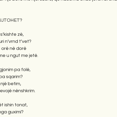
KUJTOHET?
 s’kishte zë,
ri n’vrnd t’vet?
 orë në dorë
me u ngut me jetë.
gjonim pa folë,
pa sqarim?
 një betim,
nevojë nënshkrim.
ët ishin tonat,
nga guximi?