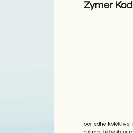
Zymer Kod
Antologji
Poezi
Tre
por edhe kolektive.
një mall të heshtur 