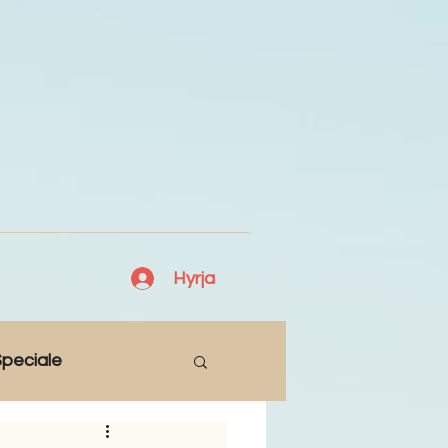
Hyrja
peciale
Lajme