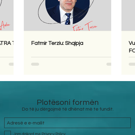
LATRA TË
Fatmir Terziu: Shqipja
Vu
F
Plotësoni formën
Do të ju dërgojmë të dhënat më te fundit.
Jam dakord me
Privacy Policy