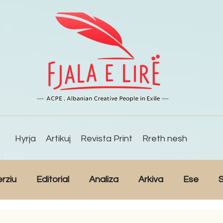
Hyrja
Artikuj
Revista Print
Rreth nesh
erziu
Editorial
Analiza
Arkiva
Ese
S
Reportazh
Studime
Intervista
Kulturë