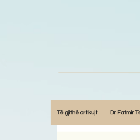
Të gjithë artikujt
Dr Fatmir T
Opinione
Komunitet