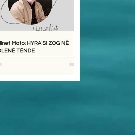
llnet Mato: HYRA SI ZOG NË
OLENË TËNDE