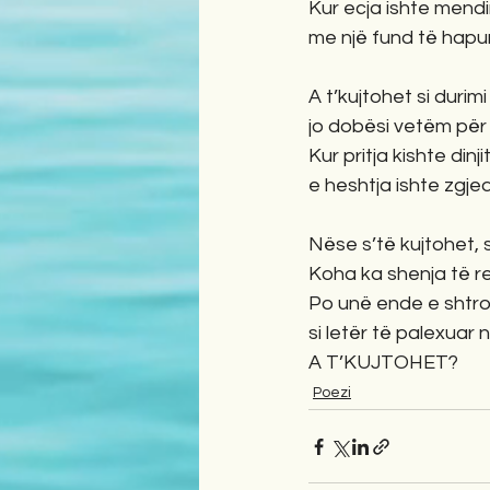
Kur ecja ishte mendim 
me një fund të hapur 
A t’kujtohet si durimi 
jo dobësi vetëm për 
Kur pritja kishte dinji
e heshtja ishte zgjedh
Nëse s’të kujtohet, 
Koha ka shenja të re
Po unë ende e shtroj
si letër të palexuar 
A T’KUJTOHET?
Poezi