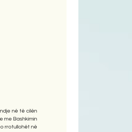
ime
dje në të cilën 
ke me Bashkimin 
o rrotullohët në 