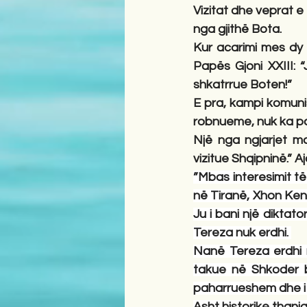
Vizitat dhe veprat e 
nga gjithë Bota.
Kur acarimi mes dy k
Papës Gjoni XXIII: 
shkatrrue Boten!”
E pra, kampi komunis
robnueme, nuk ka pa
Një nga ngjarjet m
vizitue Shqipninë.” A
”Mbas interesimit t
në Tiranë, Xhon Kenn
Ju i bani një diktat
Tereza nuk erdhi. 
Nanë Tereza erdhi n
takue në Shkoder b
paharrueshem dhe i
Asht historike than