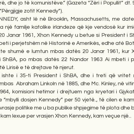
ë, dhe jo të komunistëve.” (Gazeta “Zëri i Popullit” dt.
. “Përgjigje zotit Kennedy”).
NNEDY, asht lé në Brooklin, Massachusetts, me daten
a një familje katolike irlandeze që kje vendosë kur imi
0 Janar 1961, Xhon Kennedy u betue si President i ShB
mbeti i perjetshëm në Historinë e Amerikës, edhe até Bo
hte shumë e lumtun mbas datës 20 Janar 1961, kur X
 i ShBA, po mbas datës 22 Nandor 1963 Ai mbeti i p
ë Lirisë e të drejtave të njerut.
 ishte i 35-ti President i ShBA, dhe i treti që vritet
mbas  Abraham Linkoln në 1885, dhe Mc. Kinley, në viti
64, komisioni hetimor i drejtuem nga kryetari i Gjykat
 “mbylli dosjen Kennedy” per 50 vjetë.., të cilen e kam
r vrasje politike me u ba publike shpjegime të plota dhe 
 kam lexue per vrasjen Xhon Kennedy, kam veçue një...