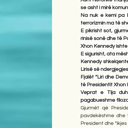
se asht i mirë komuniz
Na nuk e kemi pa Be
terrorizmin ma të sh
E pikrisht sot, gjur
rinisë sonë dhe të P
Xhon Kennedy ishte
E sigurisht, ata mës
Kennedy shkelqente 
Lirisë së ndergjegjes
Fjalët “Liri dhe Dem
të Presidentit Xhon 
Veprat e Tija duh
pagabueshme filozofi
Gjurmët që Presid
pavdekëshme dhe të
President dhe “ikjes 