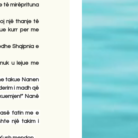
e të mirëprituna 
j një thanje të 
ue kurr per me 
edhe Shqipnia e 
nuk u lejue me 
me takue Nanen 
derim i madh që 
hkuemjen!” Nanë 
asë fatin me e 
te një takim i 
 “Kush mendon 