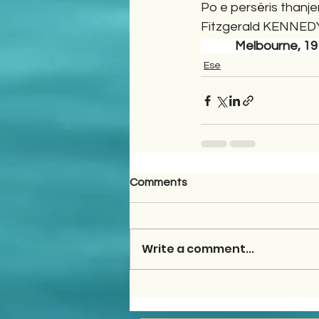
Po e persëris thanjen
Fitzgerald KENNED
            Melbour
Ese
Comments
Write a comment...