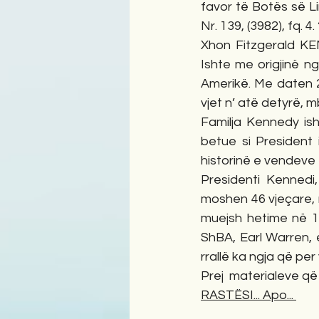
favor të Botës së Lir
Nr. 139, (3982), fq. 4
Xhon Fitzgerald KE
Ishte me origjinë ng
Amerikë. Me daten 2
vjet n’ atë detyrë, 
Familja Kennedy is
betue si President
historinë e vendeve t
Presidenti Kennedi,
moshen 46 vjeçare, 
muejsh hetime në 19
ShBA, Earl Warren, e
rrallë ka ngja që pe
Prej  materialeve që
RASTËSI... Apo... 