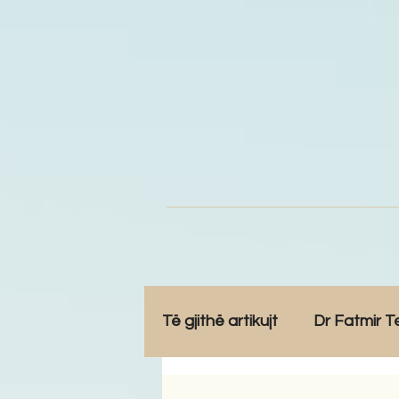
Të gjithë artikujt
Dr Fatmir T
Opinione
Komunitet