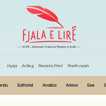
Hyrja
Artikuj
Revista Print
Rreth nesh
erziu
Editorial
Analiza
Arkiva
Ese
S
Reportazh
Studime
Intervista
Kulturë