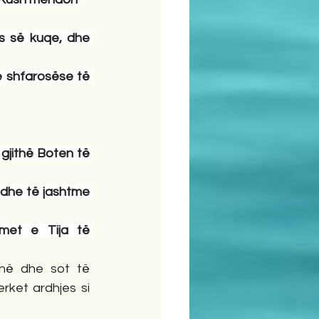
s së kuqe, dhe 
e shfarosëse të 
jithë Boten të 
 dhe të jashtme 
met e Tija të 
në dhe sot të 
ket ardhjes si 