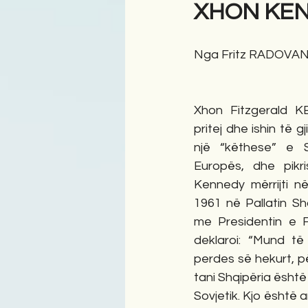
XHON KEN
Antologji
Poezi
Tre
Nga Fritz RADOVAN
Xhon Fitzgerald K
pritej dhe ishin të 
një “këthese” e S
Europës, dhe pikri
Kennedy mërrijti n
1961 në Pallatin Sh
me Presidentin e F
deklaroi: “Mund të 
perdes së hekurt, pë
tani Shqipëria është
Sovjetik. Kjo është a