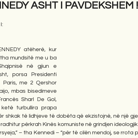
NEDY ASHT I PAVDEKSHEM !
gime
Novela
Romane
English
Përkth
I:
ENNEDY atëherë, kur 
gjitha mundsitë me u ba 
hqipnisë në gjiun e 
sht, porsa Presidenti 
ë Paris, me 2 Qershor 
aijo, mbas bisedimeve 
rancës Sharl De Gol, 
ketë turbullira prapa 
r shkak të lidhjeve të dobëta që ekzistojnë, në një gjen
 radhitur përkrah Kinës komuniste në grindjen ideologji
rsyeja,” – tha Kennedi – “për të cilën mendoj, se rrota p