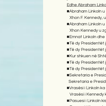
Edhe Abraham Linkoln
■Abraham Linkoln u z
   Xhon F. Kennedy,
■Abraham Linkoln u z
   Xhon Kennedy u z
■Emnat Linkoln dhe 
■Të dy Presidentët j
■Të dy Presidentët j
■Kur shkuen në Shtë
■Të dy Presidentët j
■Të dy Presidentët j
■Sekretaria e Presid
  Sekretaria e Presi
■Vrasësi i Linkoln k
   Vrasësi i Kenned
■Pasuesi i Linkoln ki