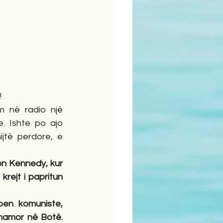
!
m në radio një 
 Ishte po ajo 
jtë perdore, e 
n Kennedy, kur 
rejt i papritun 
ben komuniste, 
hamor në Botë. 