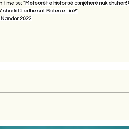
 time se: “
Meteorët e historisë asnjëherë nuk shuhen! S
Y
 shndritë edhe sot Boten e Lirë!”
ne, 19 Nandor 2022.