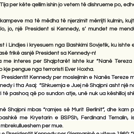
Tija per këte qellim ishin jo vetem të dishrueme po, edh
ampeve ma të mëdha të njerzimit mërrijti kulmin, kujto
“Jo, jo, një President si Kennedy, s’ mundet me mend
t i Lindjes i kryesuem nga Bashkimi Sovjetik, ku ishte 
së frikë asnjë President sa Kennedy-n!
a me interes per Shqiptarët ishte kur “Nanë Tereza 
jo kje pengue nga terroristi Ever Hoxha. 
ë Presidentit Kennedy per moslejimin e Nanës Tereze 
edy i tha Asaj:  “Shkuemja e Juej në Shqipni asht një n
ori të pashoq që po sundon atje, unë nuk ua këshilloj s
ë Shqipni mbas “ramjes së Murit Berlinit”, dhe kam p
ashkë me Kryetarin e BSPSh, Ferdinand Temalin, ish
 mbrekullueshem per mue.
ja e Presidentit Kennedy per Gjermaninë e viteve 1960: