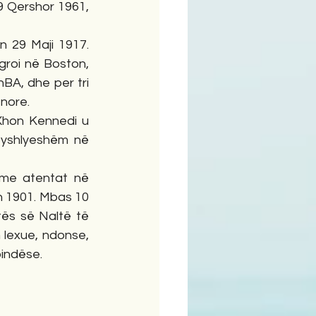
 9 Qershor 1961, 
 29 Maji 1917. 
groi në Boston, 
A, dhe per tri 
tnore.
hon Kennedi u 
yshlyeshëm në 
 me atentat në 
n 1901. Mbas 10 
ës së Naltë të 
 lexue, ndonse, 
bindëse.