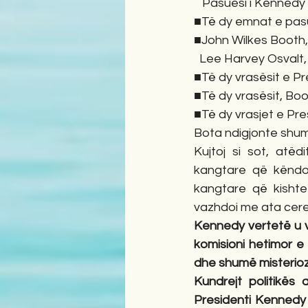
   Pasuesi i Kenned
■Të dy emnat e pasu
■John Wilkes Booth, vr
  Lee Harvey Osvalt,
■Të dy vrasësit e P
■Të dy vrasësit, Boo
■Të dy vrasjet e Pr
Bota ndigjonte shum
Kujtoj si sot, atëd
kangtare që këndoi
kangtare që kishte
vazhdoi me ata cer
Kennedy vertetë u v
komisioni hetimor e 
dhe shumë misterioz p
Kundrejt politikës
Presidenti Kennedy 