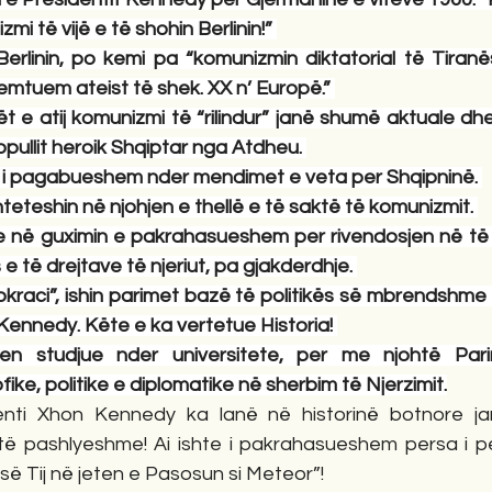
mi të vijë e të shohin Berlinin!” 
rlinin, po kemi pa “komunizmin diktatorial të Tiranë
emtuem ateist të shek. XX n’ Europë.” 
mët e atij komunizmi të “rilindur” janë shumë aktuale dh
opullit heroik Shqiptar nga Atdheu. 
 i pagabueshem nder mendimet e veta per Shqipninë. 
hteteshin në njohjen e thellë e të saktë të komunizmit. 
në guximin e pakrahasueshem per rivendosjen në të g
 e të drejtave të njeriut, pa gjakderdhje. 
okraci”, ishin parimet bazë të politikës së mbrendshme
Kennedy. Këte e ka vertetue Historia! 
en studjue nder universitete, per me njohtë Pari
ke, politike e diplomatike në sherbim të Njerzimit.
enti Xhon Kennedy ka lanë në historinë botnore ja
 pashlyeshme! Ai ishte i pakrahasueshem persa i per
së Tij në jeten e Pasosun si Meteor”! 