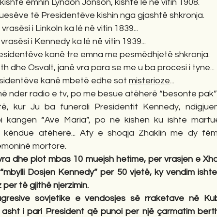
y kishte emnin Lyndon Jonson, kishte lé në vitin 1908.
esëve të Presidentëve kishin nga gjashtë shkronja. 
asësi i Linkoln ka lé në vitin 1839...
 vrasësi i Kennedy ka lé në vitin 1939...
residentëve kanë tre emna me pesmëdhjetë shkronja. 
th dhe Osvalt, janë vra para se me u ba procesi i tyne...
esidentëve kanë mbetë edhe sot 
misterioze
...
ë nder radio e tv, po me besue atëherë “besonte pak”
itë, kur Ju ba funerali Presidentit Kennedy, ndigjue
 kangen “Ave Maria”, po në kishen ku ishte martue.
 këndue atëherë... Aty e shoqja Zhaklin me dy fëmi
emoninë mortore. 
ra dhe plot mbas 10 muejsh hetime, per vrasjen e Xho
“mbylli Dosjen Kennedy” per 50 vjetë, ky vendim ishte k
er të gjithë njerzimin. 
 agresive sovjetike e vendosjes së rraketave në Ku
asht i pari President që punoi per një çarmatim bert