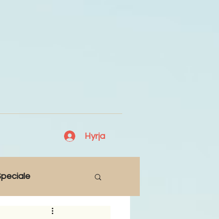
Hyrja
peciale
Lajme