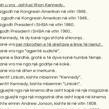
 u vra.., ashtusi Xhon Kennedy...
gjodh në Kongresin Amerikan në vitin 1846...
 u zgjodh në Kongresin Amerikan në vitin 1946...
gjodh President i SHBA në vitin 1860...
gjodh President i SHBA në vitin 1960...
Kennedy, të dy kanë nga shtatë shkronja...
anë vra 
per mbrojtjen e të drejtave e lirive të njeriut...
anë vra nga “agjentë sudistë”...
pinë e Bardhë, gratë e të dyve kanë humbë fëmijë...
anë vra me nga një goditje në kokë...
anë vra në diten e merkurrë...
entit Linkoln, kishte mbiemnin “Kennedy”...
dentit Kennedy, kishte mbiemnin “Linkoln”...
a gjuejtë nga një kinema dhe asht kapë në një magazinë.
y ka gjuejtë nga një magazinë dhe asht kapë në kinema. 
shte emnin Andrew Jonson, kishte lé në vitin 1808. 