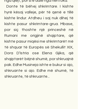
nga qiejt, por si e dalë nga nëntoka.
 Donte të bëhej shkrimtare. I kishte 
hyrë kësaj valleje, për të qenë e tillë 
kishte lindur. Atdheu i saj nuk dihej të 
kishte pasur shkrimtare-grua. Mbase, 
por siç thoshte një princeshë në 
Rumani me origjinë shqiptare, që 
kishte pasur miqësi me shkrimtarët më 
të shquar të Europës së Shekullit XIX, 
Dora D’Istria ose Elena Gjika, që 
shqiptarét bëjnë shumë, por shkruajnë 
pak. Edhe Musineja ishte e bukur si ajo, 
shkruante si ajo. Edhe më shumë, të 
shkruante, të shkruante... 