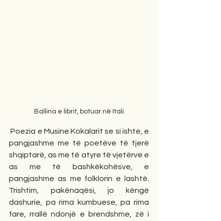
 Ballina e librit, botuar në Itali.
 Poezia e Musine Kokalarit se si ishte, e 
pangjashme me të poetëve të tjerë 
shqiptarë, as me të atyre të vjetërve e 
as me të bashkëkohësve, e 
pangjashme as me folklorin e lashtë. 
Trishtim, pakënaqësi, jo këngë 
dashurie, pa rima kumbuese, pa rima 
fare, rrallë ndonjë e brendshme, zë i 