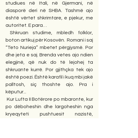
studiues në Itali, në Gjermani, në 
diasporë deri në SHBA. Tashmë ajo 
është vërtet shkrimtare, e pjekur, me 
autoritet. E para…
 Shkruan studime, mbledh folklor, 
boton artikuj për Kosovën.  Romani i saj 
“Teto Nurieja” mbetet përgjysmë. Por 
dhe jeta e saj. Brenda vetes ajo ndien 
elegjinë, që nuk do të lejohej ta 
shkruante kurrë. Por gjithçka tek ajo 
është poezi. Është karafil i kuq mbi jakë 
palltosh, siç thoshte ajo. Pra i 
këputur...        
 Kur Lufta II Botërore po mbaronte, kur 
po dëboheshin dhe largoheshin nga 
kryeqyteti pushtuesit nazistë, 
gjermanët po iknin drejt Veriut e 
betejat po zhvilloheshin rrugë më 
rrugë, shembeshin mure, merrnin flakë 