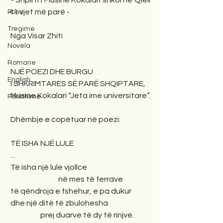
 - Shpirti i Musine Kokalari shkoi në Qiell 
41 vjet më parë -
Poezi
Tregime
 Nga Visar Zhiti
Novela
Romane
 NJË POEZI DHE BURGU
English
 I SHKRIMTARES SË PARË SHQIPTARE,
 Musine Kokalari “Jeta ime universitare”.
Përkthime
 Dhëmbje e copëtuar në poezi:
 TË ISHA NJË LULE
 ...
 Të isha një lule vjollce
                                 në mes të ferrave
 të qëndroja e fshehur, e pa dukur
 dhe një ditë të zbulohesha
                     prej duarve të dy të rinjve.