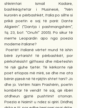
shkrimtari Ismail Kadare, 
bashkëqytetar i Musinesë, “Nën 
kurorën e përbashkët, Italia po sillte si 
prikë poetin e saj të parë: Dante 
Aligierin”. (“Dantja i pashmangshëm”, 
fq. 23, bot. “Onufri” 2005). Po sikur të 
merrte Leopardin apo nga poezia 
moderne italiane?
 Poetët italianë vërtet mund të ishin 
bërë zyrtarisht të përbashkët, por 
përkohësisht gjithsesi dhe mbeteshin 
të një gjuhe tjetër. Të kërkonte një 
poet etiopas më mirë, se dhe me ata 
bënin pjesë në të njëjtin shtet tani? Jo 
dhe jo. Vetëm Naim Frashërin, poetin 
kombëtar të vendit të saj, që ribëri 
atdheun gjatë pushtimit otoman. 
Poezia e Naimit u ndez si qiriri. Dridhej 
drita e tij, por edhe terri prej asaj drite. 