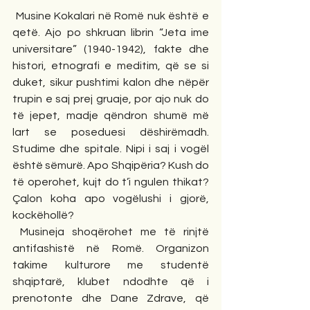
 Musine Kokalari në Romë nuk është e 
qetë. Ajo po shkruan librin “Jeta ime 
universitare” (1940-1942), fakte dhe 
histori, etnografi e meditim, që se si 
duket, sikur pushtimi kalon dhe nëpër 
trupin e saj prej gruaje, por ajo nuk do 
të jepet, madje qëndron shumë më 
lart se poseduesi dëshirëmadh. 
Studime dhe spitale. Nipi i saj i vogël 
është sëmurë. Apo Shqipëria? Kush do 
të operohet, kujt do t’i ngulen thikat? 
Çalon koha apo vogëlushi i gjorë, 
kockëhollë?
 Musineja shoqërohet me të rinjtë 
antifashistë në Romë. Organizon 
takime kulturore me studentë 
shqiptarë, klubet ndodhte që i 
prenotonte dhe Dane Zdrave, që 