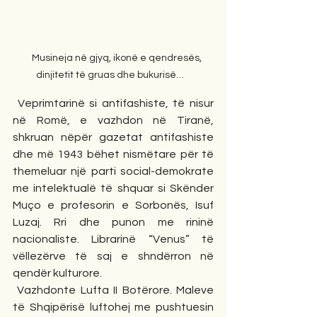
    Musineja në gjyq, ikonë e qendresës, 
dinjitetit të gruas dhe bukurisë…   
 Veprimtarinë si antifashiste, të nisur 
në Romë, e vazhdon në Tiranë, 
shkruan nëpër gazetat antifashiste 
dhe më 1943 bëhet nismëtare për të 
themeluar një parti social-demokrate 
me intelektualë të shquar si Skënder 
Muço e profesorin e Sorbonës, Isuf 
Luzaj. Rri dhe punon me rininë 
nacionaliste. Librarinë “Venus” të 
vëllezërve të saj e shndërron në 
qendër kulturore.
 Vazhdonte Lufta II Botërore. Maleve 
të Shqipërisë luftohej me pushtuesin 