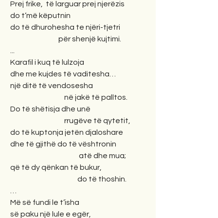
 Prej frike,  të larguar prej njerëzis
 do t’më këputnin
 do të dhurohesha te njëri-tjetri
                                  për shenjë kujtimi.
 ...
 Karafil i kuq të lulzoja
 dhe me kujdes të vaditesha…
 një ditë të vendosesha
                                      në jakë të palltos.
 Do të shëtisja dhe unë
                                      rrugëve të qytetit,
 do të kuptonja jetën djaloshare
 dhe të gjithë do të vështronin
                                                atë dhe mua;
 që të dy qënkan të bukur,
                                               do të thoshin.
 …
 Më së fundi le t’isha
 së paku një lule e egër,