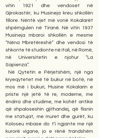
vitin 1921 dhe vendoset në 
Gjirokastër, ku Musineja kreu shkollën 
fillore. Nëntë vjet më vonë Kokalarët 
shpërngulen në Tiranë. Në vitin 1937 
Musineja mbaroi shkollën e mesme 
“Nëna Mbretëreshë” dhe vendosi të 
shkonte të studionte në Itali, në Romë, 
në Universitetin e njohur “La 
Sapienza”. 
 Në Qytetin e Përjetshëm, një nga 
kryeqytetet më të bukur në botë, në 
mos më i bukuri, Musine Kokalarin e 
priste një jetë të re, moderne, me 
ëndrra dhe studime, me kohët antike 
që shpaloseshin gjithandej, që flisnin 
me statujat, me muret dhe gurët, ku 
Koloseu mbase do t’i ngjante me një 
kurorë vigane, jo e rënë trandshëm 