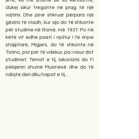
jete, ku më shumë se sa këndonte, 
dukej sikur tregonte në prag të një 
vajtimi. Dhe janë shkruar përpara një 
gëzimi të madh, kur ajo do të shkonte 
për studime në Romë, më 1937. Po në 
këtë vit edhe poeti i njohur i të rinjve 
shqiptarë, Migjeni, do të shkonte në 
Torino, por për të vdekur, pa i nisur dot 
studimet. Temat e tij, lakonizmi do t’i 
pëlqenin shumë Musinesë dhe do të 
ndiqte deri diku hapat e tij...