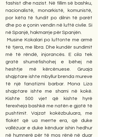
fashist dhe nazist. Në fillim së bashku, 
nacionalistë, monarkistë, komunistë, 
por këta të fundit po dilnin të parët 
dhe po e çonin vendin në luftë civile. Si 
në Spanjë, hakmarrje për Spanjën.
 Musine Kokalari po luftonte me armë 
të tjera, me libra. Dhe kundër sundimit 
më të rëndë, injorancës. E cila tek 
gratë shumëfishohej e bëhej në 
heshtje më kërcënuese. Gruaja 
shqiptare ishte mbyllur brenda mureve 
të një fanatizmi barbar. Mona Liza 
shqiptare ishte me shami në kokë. 
Kishte 500 vjet që kishte hyrë 
ferexheja bashkë me natën e gjatë të 
pushtimit. Vajzat kokëzbuluara, me 
flokët që ua merrte era, që duke 
vallëzuar e duke kënduar ishin hedhur 
në humnerë për të mos rënë në duar 