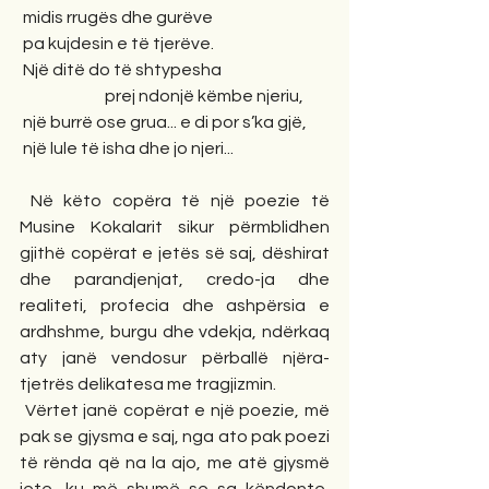
 midis rrugës dhe gurëve
 pa kujdesin e të tjerëve.
 Një ditë do të shtypesha
                          prej ndonjë këmbe njeriu,
 një burrë ose grua... e di por s’ka gjë,
 një lule të isha dhe jo njeri...
 Në këto copëra të një poezie të 
Musine Kokalarit sikur përmblidhen 
gjithë copërat e jetës së saj, dëshirat 
dhe parandjenjat, credo-ja dhe 
realiteti, profecia dhe ashpërsia e 
ardhshme, burgu dhe vdekja, ndërkaq 
aty janë vendosur përballë njëra-
tjetrës delikatesa me tragjizmin.
 Vërtet janë copërat e një poezie, më 
pak se gjysma e saj, nga ato pak poezi 
të rënda që na la ajo, me atë gjysmë 