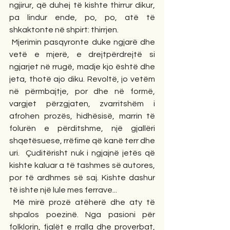
ngjirur, që duhej të kishte thirrur dikur, 
pa lindur ende, po, po, atë të 
shkaktonte në shpirt: thirrjen.
 Mjerimin pasqyronte duke ngjarë dhe 
vetë e mjerë, e drejtpërdrejtë si 
ngjarjet në rrugë, madje kjo është dhe 
jeta, thotë ajo diku. Revoltë, jo vetëm 
në përmbajtje, por dhe në formë, 
vargjet përzgjaten, zvarritshëm i 
afrohen prozës, hidhësisë, marrin të 
folurën e përditshme, një gjallëri 
shqetësuese, rrëfime që kanë terr dhe 
uri.  Çuditërisht nuk i ngjajnë jetës që 
kishte kaluar a të tashmes së autores, 
por të ardhmes së saj. Kishte dashur 
të ishte një lule mes ferrave... 
 Më mirë prozë atëherë dhe aty të 
shpalos poezinë. Nga pasioni për 
folklorin, fjalët e rralla dhe proverbat, 