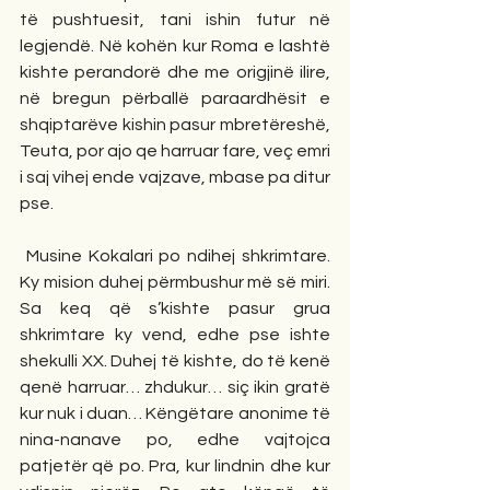
të pushtuesit, tani ishin futur në 
legjendë. Në kohën kur Roma e lashtë 
kishte perandorë dhe me origjinë ilire, 
në bregun përballë paraardhësit e 
shqiptarëve kishin pasur mbretëreshë, 
Teuta, por ajo qe harruar fare, veç emri 
i saj vihej ende vajzave, mbase pa ditur 
pse.
 Musine Kokalari po ndihej shkrimtare. 
Ky mision duhej përmbushur më së miri. 
Sa keq që s’kishte pasur grua 
shkrimtare ky vend, edhe pse ishte 
shekulli XX. Duhej të kishte, do të kenë 
qenë harruar… zhdukur… siç ikin gratë 
kur nuk i duan… Këngëtare anonime të 
nina-nanave po, edhe vajtojca 
patjetër që po. Pra, kur lindnin dhe kur 