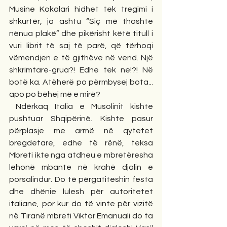
Musine Kokalari hidhet tek tregimi i 
shkurtër, ja ashtu “Siç më thoshte 
nënua plakë” dhe pikërisht këtë titull i 
vuri librit të saj të parë, që tërhoqi 
vëmendjen e të gjithëve në vend. Një 
shkrimtare-grua?! Edhe tek ne!?! Në 
botë ka. Atëherë po përmbysej bota... 
apo po bëhej më e mirë?
 Ndërkaq Italia e Musolinit kishte 
pushtuar Shqipërinë. Kishte pasur 
përplasje me armë në qytetet 
bregdetare, edhe të rënë, teksa 
Mbreti ikte nga atdheu e mbretëresha 
lehonë mbante në krahë djalin e 
porsalindur. Do të përgatiteshin festa 
dhe dhënie lulesh për autoritetet 
italiane, por kur do të vinte për vizitë 
në Tiranë mbreti Viktor Emanuali do ta 