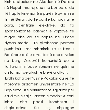
kishte studiuar në Akademinë Detare 
në Napoli, merrej dhe me biznes, ai do 
të hapte kinemanë e parë në qytetin e 
tij, në Berat, do të çonte kombajnat e 
para, centrale elektrikë, do ta 
sponsorizonte dasmat e vajzave të 
miqve dhe do të hapte në Tiranë 
dyqan mode.  Të çliroheshe përmes 
pushtimit. Pas mbarimit të Luftës II 
Botërore atë e arrestojnë dhe ai vdes 
né burg. Oficerët komunistë që e 
torturonin mbase zbrisnin në qeli me 
uniformat që u kishte blerë ai dikur...
 Erdhi koha që Musine Kokalari duhej të 
mbronte diplomën universitare në “La 
Sapienza”. Kë shkrimtar të zgjidhte për 
studimin e saj? Danten e madh? Ai tani 
ishte dhe poeti kombëtar i 
shqiptarëve. Se siç shpjegon 