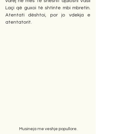
varej në mes të sheshit djaloshi Vasil 
Laçi që guxoi té shtinte mbi mbretin. 
Atentati dështoi, por jo vdekja e 
atentatorit.
 Musineja me veshje popullore.