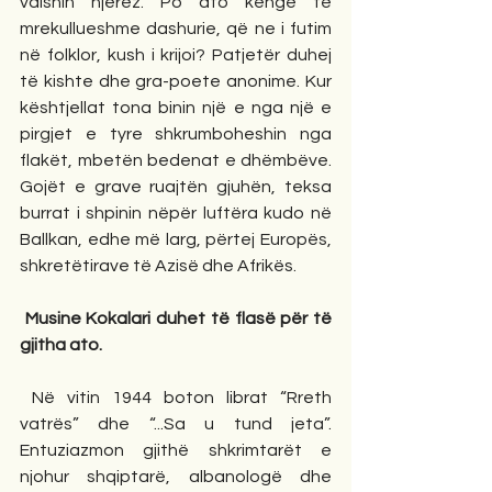
vdisnin njerëz. Po ato këngë të 
mrekullueshme dashurie, që ne i futim 
në folklor, kush i krijoi? Patjetër duhej 
të kishte dhe gra-poete anonime. Kur 
kështjellat tona binin një e nga një e 
pirgjet e tyre shkrumboheshin nga 
flakët, mbetën bedenat e dhëmbëve. 
Gojët e grave ruajtën gjuhën, teksa 
burrat i shpinin nëpër luftëra kudo në 
Ballkan, edhe më larg, përtej Europës, 
shkretëtirave të Azisë dhe Afrikës.
 Musine Kokalari duhet të flasë për të 
gjitha ato.
 Në vitin 1944 boton librat “Rreth 
vatrës” dhe “...Sa u tund jeta”. 
Entuziazmon gjithë shkrimtarët e 
njohur shqiptarë, albanologë dhe 