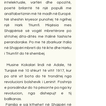
intelektuale, varfëri dhe opozitë, 
poetë brilantë të një populli me 
analfabetizmin më të madh në Europë. 
Në sheshin kryesor punohej të ngrihej 
një Hark Triumfi. Miqësia mes 
Shqipërisë së vogël mbretërore po 
shtohej dita-ditës me Italinë fashiste 
perandorake. Po me té zbarkuar Italia 
në Shqipëri mbreti do të ikte dhe Harku 
i Triumfit do të shembej.
 Musine Kokalari lindi në Adale, të 
Turqisë më 10 shkurt të vitit 1917, kur 
po atë vit bota do të tronditej nga 
revolucioni bolshevik i Leninit. Foshnja 
e porsalindur do ta pësonte po nga ky 
revolucion, nga dishepujt e tij 
ballkanas.
 Familja e saj kthehet në Shqipëri në 