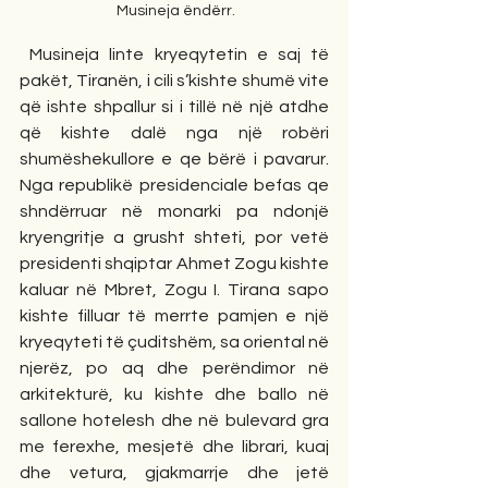
 Musineja ëndërr.
 Musineja linte kryeqytetin e saj të 
pakët, Tiranën, i cili s’kishte shumë vite 
që ishte shpallur si i tillë në një atdhe 
që kishte dalë nga një robëri 
shumëshekullore e qe bërë i pavarur. 
Nga republikë presidenciale befas qe 
shndërruar në monarki pa ndonjë 
kryengritje a grusht shteti, por vetë 
presidenti shqiptar Ahmet Zogu kishte 
kaluar në Mbret, Zogu I. Tirana sapo 
kishte filluar të merrte pamjen e një 
kryeqyteti të çuditshëm, sa oriental në 
njerëz, po aq dhe perëndimor në 
arkitekturë, ku kishte dhe ballo në 
sallone hotelesh dhe në bulevard gra 
me ferexhe, mesjetë dhe librari, kuaj 
dhe vetura, gjakmarrje dhe jetë 