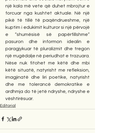
një kala më vete që duhet mbrojtur e 
forcuar nga kushtet aktuale. Në një 
pikë të tillë të paqëndrueshme, një 
kuptim i edukimit kulturor si një përvojë 
e “shumësisë së papërfillshme” 
pasuron dhe informon idealin e 
paragjykuar të pluralizmit dhe tregon 
një rrugëdalje në periudhat e trazuara. 
Nëse nuk fitohet me këtë dhe mbi 
këtë situatë, natyrisht me refleksion, 
imagjinatë dhe liri poetike, natyrisht 
dhe me tolerancë demokratike e 
ardhmja do të jetë ndryshe, ndryshe e 
vështirësuar.
Editorial