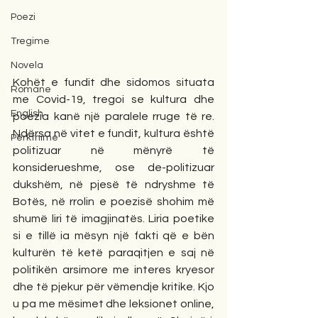
Poezi
Tregime
Novela
Kohët e fundit dhe sidomos situata 
Romane
me Covid-19, tregoi se kultura dhe 
English
poezia kanë një paralele rruge të re. 
Ndërsa në vitet e fundit, kultura është 
Përkthime
politizuar në mënyrë të 
konsiderueshme, ose de-politizuar 
dukshëm, në pjesë të ndryshme të 
Botës, në rrolin e poezisë shohim më 
shumë liri të imagjinatës. Liria poetike 
si e tillë ia mësyn një fakti që e bën 
kulturën të ketë paraqitjen e saj në 
politikën arsimore me interes kryesor 
dhe të pjekur për vëmendje kritike. Kjo 
u pa me mësimet dhe leksionet online, 