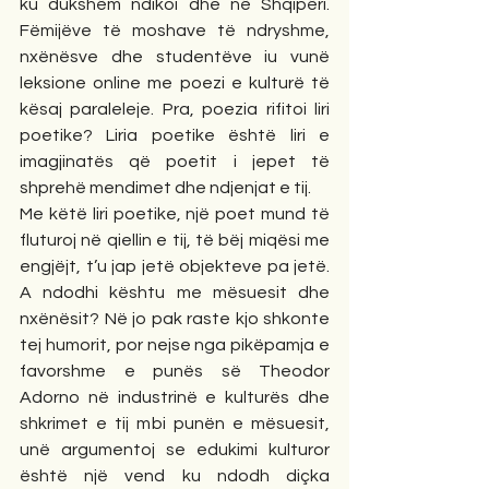
ku dukshëm ndikoi dhe në Shqipëri. 
Fëmijëve të moshave të ndryshme, 
nxënësve dhe studentëve iu vunë 
leksione online me poezi e kulturë të 
kësaj paraleleje. Pra, poezia rifitoi liri 
poetike? Liria poetike është liri e 
imagjinatës që poetit i jepet të 
shprehë mendimet dhe ndjenjat e tij. 
Me këtë liri poetike, një poet mund të 
fluturoj në qiellin e tij, të bëj miqësi me 
engjëjt, t’u jap jetë objekteve pa jetë. 
A ndodhi kështu me mësuesit dhe 
nxënësit? Në jo pak raste kjo shkonte 
tej humorit, por nejse nga pikëpamja e 
favorshme e punës së Theodor 
Adorno në industrinë e kulturës dhe 
shkrimet e tij mbi punën e mësuesit, 
unë argumentoj se edukimi kulturor 
është një vend ku ndodh diçka 