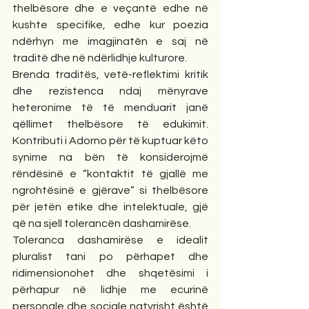
thelbësore dhe e veçantë edhe në 
kushte specifike, edhe kur poezia 
ndërhyn me imagjinatën e saj në 
traditë dhe në ndërlidhje kulturore. 
Brenda traditës, vetë-reflektimi kritik 
dhe rezistenca ndaj mënyrave 
heteronime të të menduarit janë 
qëllimet thelbësore të edukimit. 
Kontributi i Adorno për të kuptuar këto 
synime na bën të konsiderojmë 
rëndësinë e “kontaktit të gjallë me 
ngrohtësinë e gjërave” si thelbësore 
për jetën etike dhe intelektuale, gjë 
që na sjell tolerancën dashamirëse. 
Toleranca dashamirëse e idealit 
pluralist tani po përhapet dhe 
ridimensionohet dhe shqetësimi i 
përhapur në lidhje me ecurinë 
personale dhe sociale natyrisht është 