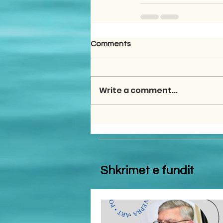
Comments
Write a comment...
Shkrimet e fundit