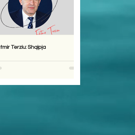
tmir Terziu: Shqipja