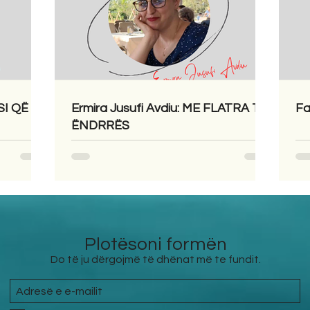
SI QË
Ermira Jusufi Avdiu: ME FLATRA TË
Fa
ËNDRRËS
Plotësoni formën
Do të ju dërgojmë të dhënat më te fundit.