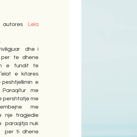
ime
 autores 
Lela 
.
iligjuar  dhe i 
per te dhene 
 e fundit te 
lat e kitares  
peshtjellimin  e 
.Paraqitur me 
ne pershtatje me 
rrembejne   me 
nje tragjedie  
  paraqitja nuk 
  per ti dhene 