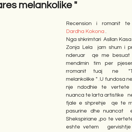
tares melankolike "
gime
Novela
Romane
English
Përkth
Recension i romanit te
Dardha Kokona
 .
Nga shkrimtari  Asllan Kasa 
Zonja Lela  jam shum i priv
nderuar  qe me besuat 
mendimin tim per pjesen
rromanit  tuaj   ne   "Te
melankolike " .U fundosa ne 
nje ndodhie te vertete 
nuanca te larta artistike   
fjale e shprehje  qe te 
pasurine dhe nuancat  e 
Shekspiriane ,po te vertete
eshte vetem   gervishtje