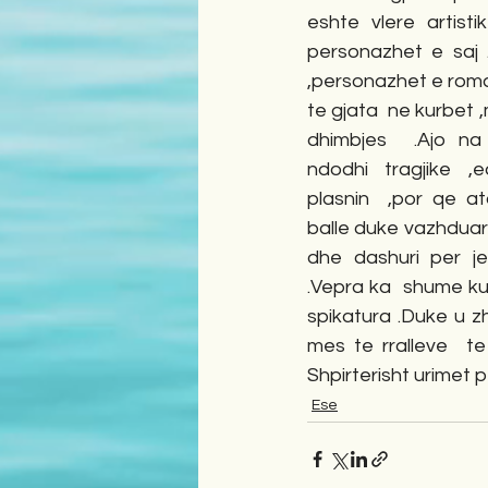
eshte vlere artist
personazhet e saj .
,personazhet e roman
te gjata  ne kurbet 
dhimbjes  .Ajo na
ndodhi tragjike ,
plasnin  ,por qe at
balle duke vazhduar 
dhe dashuri per je
.Vepra ka  shume kup
spikatura .Duke u zh
mes te rralleve  te
Shpirterisht urimet 
Ese