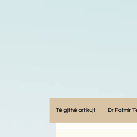
Të gjithë artikujt
Dr Fatmir T
Opinione
Komunitet