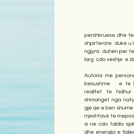
pershkruese dhe te
shpirterore  duke u 
ngjyra  duhen per te
larg  cdo veshje  e z
Autoria me persona
besushme   e te ku
realitet te hidhur
shmanget nga natyral
gje qe e ben shume 
rrjeshtave te mepos
si ne cdo tabllo sp
dhe energjia e fjale