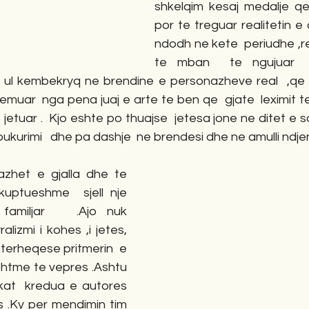
shkelqim kesaj medalje qe
por te treguar realitetin 
ndodh ne kete  periudhe ,rea
te mban  te ngujuar  
 ul kembekryq ne brendine e personazheve real  ,qe 
lemuar  nga pena juaj e arte te ben qe  gjate  leximit t
 jetuar .  Kjo eshte po thuajse  jetesa jone ne ditet e s
bukurimi   dhe pa dashje  ne brendesi dhe ne amulli ndjen
zhet e gjalla dhe te 
ptueshme  sjell nje 
 familjar   .Ajo nuk 
izmi i kohes ,i jetes, 
terheqese pritmerin  e 
htme te vepres .Ashtu 
ikat  kredua e autores 
s .Ky per mendimin tim 