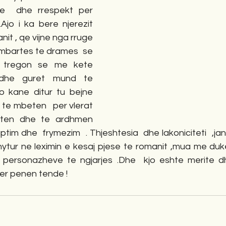
ike  dhe rrespekt per 
Ajo i ka bere njerezit 
it , qe vijne nga rruge 
,mbartes te drames  se 
 tregon se me kete 
edhe guret mund te 
o kane ditur tu bejne  
te mbeten   per vlerat  
ten dhe te ardhmen  
tim dhe  frymezim  . Thjeshtesia  dhe lakoniciteti  ,jan
ytur ne leximin e kesaj pjese te romanit ,mua me duket
 personazheve te ngjarjes .Dhe  kjo eshte merite dhe
per penen tende !