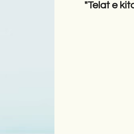
"Telat e ki
Antologji
Poezi
Tre