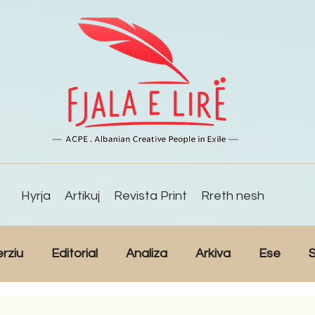
Hyrja
Artikuj
Revista Print
Rreth nesh
erziu
Editorial
Analiza
Arkiva
Ese
S
Reportazh
Studime
Intervista
Kulturë