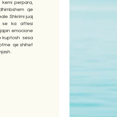
 kemi perpara, 
e dhimbshem  qe 
le .Shkrimi juaj 
se ka aftesi 
japin emocione 
e kuptosh  sesa 
otme  qe shihet 
jash . 