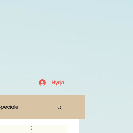
Hyrja
peciale
Lajme