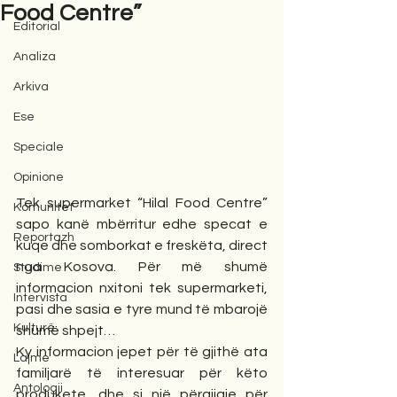
Food Centre”
Editorial
Analiza
Arkiva
Ese
Speciale
Opinione
Tek supermarket “Hilal Food Centre” 
Komunitet
sapo kanë mbërritur edhe specat e 
Reportazh
kuqe dhe somborkat e freskëta, direct 
nga Kosova. Për më shumë 
Studime
informacion nxitoni tek supermarketi, 
Intervista
pasi dhe sasia e tyre mund të mbarojë 
Kulturë
shumë shpejt… 
Ky informacion jepet për të gjithë ata 
Lajme
familjarë të interesuar për këto 
Antologji
produkete, dhe si një përgjigje për 