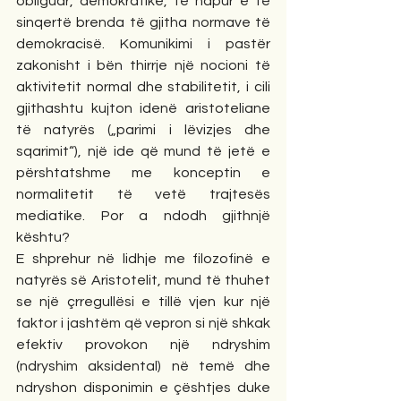
obliguar, demokratike, të hapur e të 
sinqertë brenda të gjitha normave të 
demokracisë. Komunikimi i pastër 
zakonisht i bën thirrje një nocioni të 
aktivitetit normal dhe stabilitetit, i cili 
gjithashtu kujton idenë aristoteliane 
të natyrës („parimi i lëvizjes dhe 
sqarimit“), një ide që mund të jetë e 
përshtatshme me konceptin e 
normalitetit të vetë trajtesës 
mediatike. Por a ndodh gjithnjë 
kështu? 
E shprehur në lidhje me filozofinë e 
natyrës së Aristotelit, mund të thuhet 
se një çrregullësi e tillë vjen kur një 
faktor i jashtëm që vepron si një shkak 
efektiv provokon një ndryshim 
(ndryshim aksidental) në temë dhe 
ndryshon disponimin e çështjes duke 