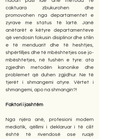
ndodh pasi ide dhe metoda të 
caktuara zbukurohen dhe 
promovohen nga departamentet e 
zyrave me status të lartë. Janë 
anëtarët e këtyre departamenteve 
që vendosin fokusin disiplinor dhe stilin 
e të menduarit dhe të heshtjes, 
shpërfilljes dhe të mbështetjes ose jo-
mbështetjes, në fushën e tyre: ata 
zgjedhin metodën kanonike dhe 
problemet që duhen zgjidhur. Ne të 
tjerët i shmangemi atyre. Vërtet i 
shmangemi, apo na shmangin?!
Faktori i jashtëm
Nga njëra anë, profesioni modern 
mediatik, qëllimi i deklaruar i të cilit 
është të rivendosë ose ruajë 