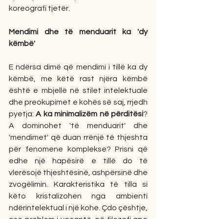
koreografi tjetër.
Mendimi dhe të menduarit ka 'dy 
këmbë'
E ndërsa dimë që mendimi i tillë ka dy 
këmbë, me këtë rast njëra këmbë 
është e mbjellë në stilet intelektuale 
dhe preokupimet e kohës së saj, rrjedh 
pyetja: 
A ka minimalizëm në përditësi
? 
A dominohet 'të menduarit' dhe 
'mendimet' që duan rrënjë të thjeshta 
për fenomene komplekse? Prisni që 
edhe një hapësirë e tillë do të 
vlerësojë thjeshtësinë, ashpërsinë dhe 
zvogëlimin. Karakteristika të tilla si 
këto kristalizohen nga ambienti 
ndërintelektual i një kohe. Çdo çështje, 