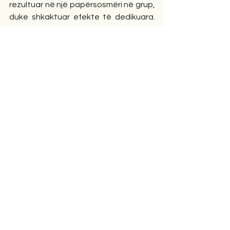
rezultuar në një papërsosmëri në grup, 
duke shkaktuar efekte të dedikuara. 
Rivendosja e qëllimit nga jashtë, pra, 
nënkupton tjetërsimin e disponimit të 
çështjes, duke krijuar kështu tymnajë 
dhe duke eleminuar përsosjen e 
formës (e parë këtu si parim i 
funksionimit). 
Ndërsa Dekarti e shihte njeriun si 
krijesën e vetme që posedon një 
shpirt, ai prapë e shtriu natyrën 
automatike të fiziologjisë së tij në të 
gjitha proceset jo të vetëdijshme, ose 
jo intelektuale, dhe propozoi një 
antropologji tejet dualiste: një trup i 
përbërë vetëm nga materia dhe një 
racional i veçantë shpirti „ndërvepron“ 
me trupin në nivelin e gjëndrës pineale. 
Natyra e ndërveprimit, megjithatë, 