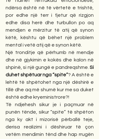
të ndihet tentakula emocionuese, 
ndërsa është në të vërtetë e trishtë, 
por edhe një terr i fjetur që rizgjon 
edhe disa herë dhe turbullon po aq 
mendjen e mërzitur të atij që synon 
këtë, kështu që bëhet një problem 
mental i vetë atij që e synon këtë. 
Një tronditje që përhumb në mendje 
dhe në gjykimin e kokës dhe kalon në 
shpinë, si një gungë e pandreqshme. 
Si 
duhet shpëtuar nga “spite”
? A është e 
lehtë të shpëtohet nga një dëshirë e 
tillë dhe aq më shumë kur me sa duket 
është edhe kryeministrore?!
Të ndjehesh sikur je i paçmuar në 
punën tënde, sikur “spite” të shpëton 
nga ky akt i mizorisë përballë teje, 
derisa realizimi i dëshiruar të çon 
vetëm mendimin tënd dhe hap rrugën 