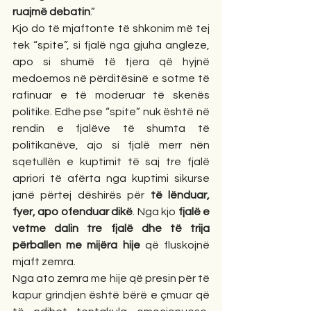
ruajmë debatin
.”
Kjo do të mjaftonte të shkonim më tej 
tek “spite”, si fjalë nga gjuha angleze, 
apo si shumë të tjera që hyjnë 
medoemos në përditësinë e sotme të 
rafinuar e të moderuar të skenës 
politike. Edhe pse “spite” nuk është në 
rendin e fjalëve të shumta të 
politikanëve, ajo si fjalë merr nën 
sqetullën e kuptimit të saj tre fjalë 
apriori të afërta nga kuptimi sikurse 
janë përtej dëshirës për 
të lënduar, 
fyer, apo ofenduar dikë
. Nga kjo 
fjalë e 
vetme dalin tre fjalë dhe të trija 
përballen me mijëra hije
 që fluskojnë 
mjaft zemra. 
Nga ato zemra me hije që presin për të 
kapur grindjen është bërë e çmuar që 