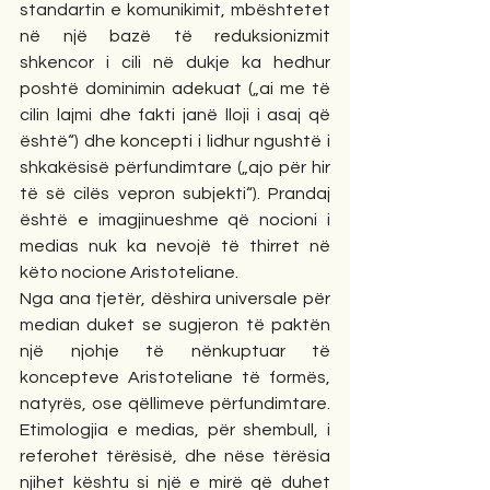
standartin e komunikimit, mbështetet 
në një bazë të reduksionizmit 
shkencor i cili në dukje ka hedhur 
poshtë dominimin adekuat („ai me të 
cilin lajmi dhe fakti janë lloji i asaj që 
është“) dhe koncepti i lidhur ngushtë i 
shkakësisë përfundimtare („ajo për hir 
të së cilës vepron subjekti“). Prandaj 
është e imagjinueshme që nocioni i 
medias nuk ka nevojë të thirret në 
këto nocione Aristoteliane.
Nga ana tjetër, dëshira universale për 
median duket se sugjeron të paktën 
një njohje të nënkuptuar të 
koncepteve Aristoteliane të formës, 
natyrës, ose qëllimeve përfundimtare. 
Etimologjia e medias, për shembull, i 
referohet tërësisë, dhe nëse tërësia 
njihet kështu si një e mirë që duhet 