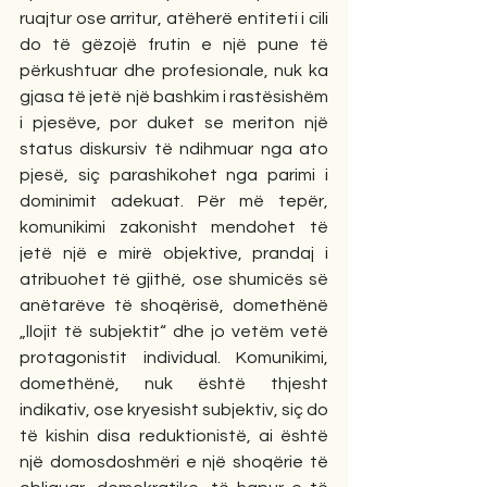
ruajtur ose arritur, atëherë entiteti i cili 
do të gëzojë frutin e një pune të 
përkushtuar dhe profesionale, nuk ka 
gjasa të jetë një bashkim i rastësishëm 
i pjesëve, por duket se meriton një 
status diskursiv të ndihmuar nga ato 
pjesë, siç parashikohet nga parimi i 
dominimit adekuat. Për më tepër, 
komunikimi zakonisht mendohet të 
jetë një e mirë objektive, prandaj i 
atribuohet të gjithë, ose shumicës së 
anëtarëve të shoqërisë, domethënë 
„llojit të subjektit“ dhe jo vetëm vetë 
protagonistit individual. Komunikimi, 
domethënë, nuk është thjesht 
indikativ, ose kryesisht subjektiv, siç do 
të kishin disa reduktionistë, ai është 
një domosdoshmëri e një shoqërie të 