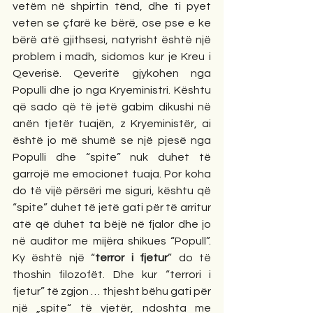
vetëm në shpirtin tënd, dhe ti pyet 
veten se çfarë ke bërë, ose pse e ke 
bërë atë gjithsesi, natyrisht është një 
problem i madh, sidomos kur je Kreu i 
Qeverisë. Qeveritë gjykohen nga 
Populli dhe jo nga Kryeministri. Kështu 
që sado që të jetë gabim dikushi në 
anën tjetër tuajën, z Kryeministër, ai 
është jo më shumë se një pjesë nga 
Populli dhe “spite” nuk duhet të 
garrojë me emocionet tuaja. Por koha 
do të vijë përsëri me siguri, kështu që 
“spite” duhet të jetë gati për të arritur 
atë që duhet ta bëjë në fjalor dhe jo 
në auditor me mijëra shikues “Popull”. 
Ky është një “
terror i fjetur
” do të 
thoshin filozofët. Dhe kur “terrori i 
fjetur” të zgjon … thjesht bëhu gati për 
një „spite“ të vjetër, ndoshta me 