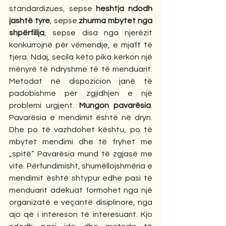
standardizues, sepse 
heshtja ndodh 
jashtë tyre
, sepse 
zhurma mbytet nga 
shpërfillja
, sepse disa nga njerëzit 
konkurrojnë për vëmendje, e mjaft të 
tjera. Ndaj, secila këto pika kërkon një 
mënyrë të ndryshme të të menduarit. 
Metodat në dispozicion janë të 
padobishme për zgjidhjen e një 
problemi urgjent. 
Mungon pavarësia
. 
Pavarësia e mendimit është në dryn. 
Dhe po të vazhdohet kështu, po të 
mbytet mendimi dhe të fryhet me 
„spitë“ Pavarësia mund të zgjasë me 
vite. Përfundimisht, shumëllojshmëria e 
mendimit është shtypur edhe pasi të 
menduarit adekuat formohet nga një 
organizatë e veçantë disiplinore, nga 
ajo që i intereson të interesuarit. Kjo 