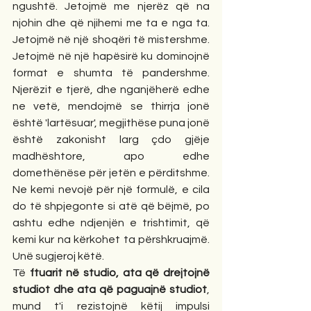
ngushtë. Jetojmë me njerëz që na 
njohin dhe që njihemi me ta e nga ta. 
Jetojmë në një shoqëri të mistershme. 
Jetojmë në një hapësirë ku dominojnë 
format e shumta të pandershme. 
Njerëzit e tjerë, dhe nganjëherë edhe 
ne vetë, mendojmë se thirrja jonë 
është 'lartësuar', megjithëse puna jonë 
është zakonisht larg çdo gjëje 
madhështore, apo edhe 
domethënëse për jetën e përditshme. 
Ne kemi nevojë për një formulë, e cila 
do të shpjegonte si atë që bëjmë, po 
ashtu edhe ndjenjën e trishtimit, që 
kemi kur na kërkohet ta përshkruajmë. 
Unë sugjeroj këtë.
Të 
ftuarit në studio, ata që drejtojnë 
studiot dhe ata që paguajnë studiot
, 
mund t'i rezistojnë këtij impulsi 