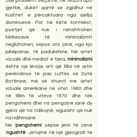
ose problem i veçantë, në filozofi apo 
gjetkë, duket qartë se zgjidhur në 
kushtet e përcaktuara nga sjellja 
dominuese. Por në këtë kontekst, 
pyetjet që nuk i nënshtrohen 
kërkesave të minimalizmit 
neglizhohen, sepse ato janë, nga kjo 
pikëpamje, të padukshme. Në artet 
vizuale dhe mediat e tjera, 
minimalizmi
është një lëvizje arti që filloi në artin 
perëndimor të pas Luftës së Dytë 
Botërore, më së shumti me artet 
vizuale amerikane në vitet 1960 dhe 
në fillim të viteve 1970. dhe tek 
pengohemi dhe na pengojnë janë dy 
gjëra që na ndikojnë, sigurisht që nuk 
na ndihmojnë.
Ne '
pengohemi
' sepse jemi të zënë 
'
ngushtë
'. Jetojmë në një gjeografi të 