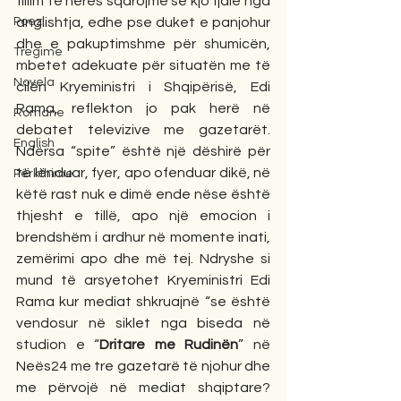
fillim të herës sqarojmë se kjo fjalë nga 
anglishtja, edhe pse duket e panjohur 
Poezi
dhe e pakuptimshme për shumicën, 
Tregime
mbetet adekuate për situatën me të 
Novela
cilën Kryeministri i Shqipërisë, Edi 
Rama, reflekton jo pak herë në 
Romane
debatet televizive me gazetarët. 
English
Ndërsa “spite” është një dëshirë për 
të lënduar, fyer, apo ofenduar dikë, në 
Përkthime
këtë rast nuk e dimë ende nëse është 
thjesht e tillë, apo një emocion i 
brendshëm i ardhur në momente inati, 
zemërimi apo dhe më tej. Ndryshe si 
mund të arsyetohet Kryeministri Edi 
Rama kur mediat shkruajnë “se është 
vendosur në siklet nga biseda në 
studion e “
Dritare me Rudinën
” në 
Neës24 me tre gazetarë të njohur dhe 
me përvojë në mediat shqiptare? 