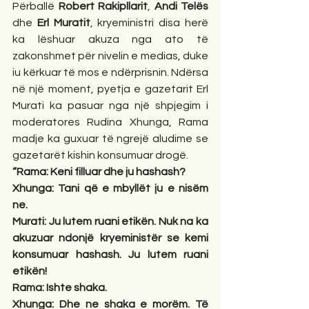
Përballë 
Robert Rakipllarit
, 
Andi Telës
dhe 
Erl Muratit
, kryeministri disa herë 
ka lëshuar akuza nga ato të 
zakonshmet për nivelin e medias, duke 
iu kërkuar të mos e ndërprisnin. Ndërsa 
në një moment, pyetja e gazetarit Erl 
Murati ka pasuar nga një shpjegim i 
moderatores Rudina Xhunga, Rama 
madje ka guxuar të ngrejë aludime se 
gazetarët kishin konsumuar drogë.
“Rama: Keni filluar dhe ju hashash?
Xhunga: Tani që e mbyllët ju e nisëm 
ne.
Murati: Ju lutem ruani etikën. Nuk na ka 
akuzuar ndonjë kryeministër se kemi 
konsumuar hashash. Ju lutem ruani 
etikën!
Rama: Ishte shaka.
Xhunga: Dhe ne shaka e morëm. Të 