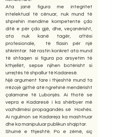
Ata janë figura me integritet 
intelektual të cënuar, nuk mund të 
shprehin mendime kompetente çdo 
ditë e për çdo gjë, dhe, veçanërisht, 
ata nuk kanë tagër, aftësi 
profesionale,  të flasin për një 
shkrimtar.  Në rastin konkret ata mund 
të shfaqen si figura pa arsyetim të 
kthjellët, sepse njihen botërisht si 
urrejtës të shpallur të Kadaresë.
Një argument fare i thjeshtë mund ta 
rrëzojë gjithë atë ngrehinë mendërisht 
çalamane të Lubonjës. Ai thotë se 
vepra e Kadaresë i ka shërbyer më 
vazhdimësi propagandës së  Hoxhës. 
Ai ngulmon se Kadareja ka mashtruar 
dhe ka manipuluar publikun shqiptar.
Shumë e thjeshtë. Po e zëmë, siç 