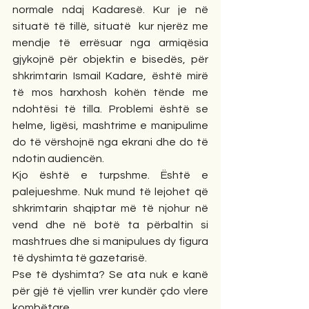
normale ndaj Kadaresë. Kur je në 
situatë të tillë, situatë  kur njerëz me 
mendje të errësuar nga armiqësia 
gjykojnë për objektin e bisedës, për 
shkrimtarin Ismail Kadare, është mirë 
të mos harxhosh kohën tënde me 
ndohtësi të tilla. Problemi është se 
helme, ligësi, mashtrime e manipulime  
do të vërshojnë nga ekrani dhe do të 
ndotin audiencën.
Kjo është e turpshme. Është e 
palejueshme. Nuk mund të lejohet që 
shkrimtarin shqiptar më të njohur në 
vend dhe në botë ta përbaltin si 
mashtrues dhe si manipulues dy figura 
të dyshimta të gazetarisë.
Pse të dyshimta? Se ata nuk e kanë 
për gjë të vjellin vrer kundër çdo vlere 
kombëtare. 