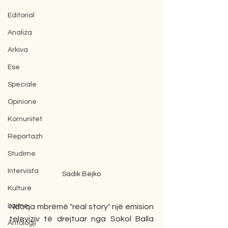
Editorial
Analiza
Arkiva
Ese
Speciale
Opinione
Komunitet
Reportazh
Studime
Intervista
Sadik Bejko
Kulturë
Lajme
Ndoqa mbrëmë "real story" një emision 
televiziv të drejtuar nga Sokol Balla   
Antologji