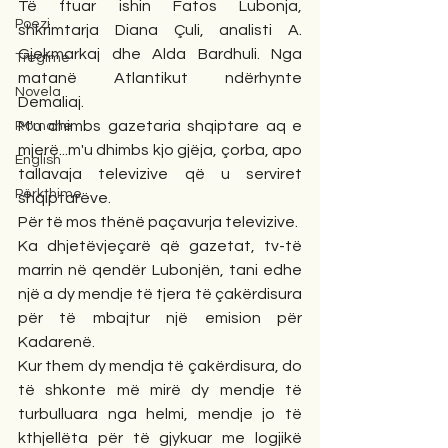
Të ftuar ishin Fatos Lubonja, 
Poezi
shkrimtarja Diana Çuli, analisti A. 
Gjekmarkaj dhe Alda Bardhuli. Nga 
Tregime
matanë Atlantikut ndërhynte  
Novela
Demaliaj.
M'u dhimbs gazetaria shqiptare aq e 
Romane
mjerë...m'u dhimbs kjo gjëja, çorba, apo 
English
tallavaja televizive që u serviret 
Përkthime
shqiptarëve.
Për të mos thënë paçavurja televizive.
Ka dhjetëvjeçarë që gazetat, tv-të 
marrin në qendër Lubonjën, tani edhe 
një a dy mendje të tjera të çakërdisura 
për të mbajtur një emision për 
Kadarenë.
Kur them dy mendja të çakërdisura, do 
të shkonte më mirë dy mendje të 
turbulluara nga helmi, mendje jo të 
kthjellëta për të gjykuar me logjikë 