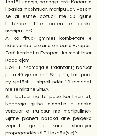
thotë Lubonja, se shqiptarët Kadareja 
i paska mashtruar, manipuluar. Vetëm 
se ai është botuar më 50 gjuhë 
botërore. Tërë botën e paska 
manipuluar?
Ai ka fituar çmimet kombëtare e 
ndërkombëtare anë e mbanë Evropës. 
Tërë kombet e Evropës i ka mashtruar 
Kadareja? 
Libri i tij "Kamarja e tradhtarit", botuar 
para 40 vjetësh në Shqipëri, tani para 
dy vjetësh u shpall ndër 10 romanet 
më të mira në ShBA. 
Si i botuar në të pesë kontinentet, 
Kadareja gjithë planetin e paska 
verbuar e trullosur me manipulime? 
Gjithë planeti botoka dhe pëlqeka 
veprat që i kanë shërbyer 
propagandës së E. Hoxhës (siç)?