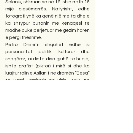
Selanik, shkruan se në të ishin rreth 15 
mijë pjesëmarrës. Natyrisht, edhe 
fotografi ynë ka qënë një me ta dhe e 
ka shtypur butonin me kënaqësi të 
madhe duke përjetuar me gëzim haren 
e përgjithëshme.
Petro Dhimitri shquhet edhe si 
personalitet politik, kulturor dhe 
shoqëror, ai dinte disa gjuhë të huaja, 
ishte grafist (piktor) i mirë si dhe ka 
luajtur rolin e Asllanit në dramën “Besa” 
të Sami Frashërit në vitin 1908, në 
Korçë. Një pjesë e fotografive të tij 
janë kthyer në kartolina pas 1908, kur 
xhon turqit toleruan disa liri shoqërore. 
Gjithashtu, ai ka gdhendur në dru, 
stampa për parullat festive-
atdhetare me rastin e përvjetorit të 
parë të Pavarësisë që u kremtua në 