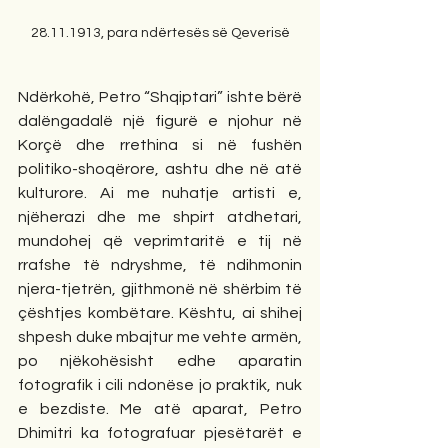
28.11.1913, para ndërtesës së Qeverisë
Ndërkohë, Petro “Shqiptari” ishte bërë 
dalëngadalë një figurë e njohur në 
Korçë dhe rrethina si në fushën 
politiko-shoqërore, ashtu dhe në atë 
kulturore. Ai me nuhatje artisti e, 
njëherazi dhe me shpirt atdhetari, 
mundohej që veprimtaritë e tij në 
rrafshe të ndryshme, të ndihmonin 
njera-tjetrën, gjithmonë në shërbim të 
çështjes kombëtare. Kështu, ai shihej 
shpesh duke mbajtur me vehte armën, 
po njëkohësisht edhe aparatin 
fotografik i cili ndonëse jo praktik, nuk 
e bezdiste. Me atë aparat, Petro 
Dhimitri ka fotografuar pjesëtarët e 