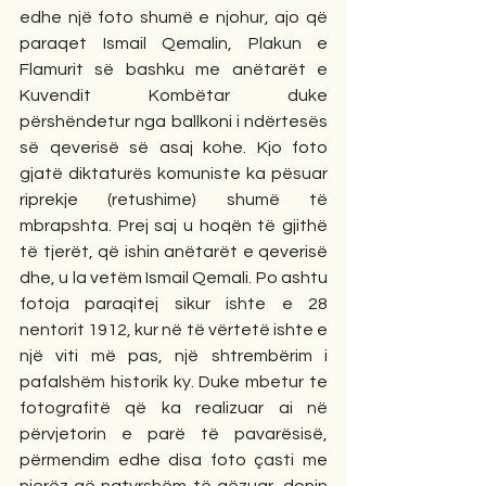
edhe një foto shumë e njohur, ajo që 
paraqet Ismail Qemalin, Plakun e 
Flamurit së bashku me anëtarët e 
Kuvendit Kombëtar duke 
përshëndetur nga ballkoni i ndërtesës 
së qeverisë së asaj kohe. Kjo foto 
gjatë diktaturës komuniste ka pësuar 
riprekje (retushime) shumë të 
mbrapshta. Prej saj u hoqën të gjithë 
të tjerët, që ishin anëtarët e qeverisë 
dhe, u la vetëm Ismail Qemali. Po ashtu 
fotoja paraqitej sikur ishte e 28 
nentorit 1912, kur në të vërtetë ishte e 
një viti më pas, një shtrembërim i 
pafalshëm historik ky. Duke mbetur te 
fotografitë që ka realizuar ai në 
përvjetorin e parë të pavarësisë, 
përmendim edhe disa foto çasti me 
njerëz që natyrshëm të gëzuar, donin 