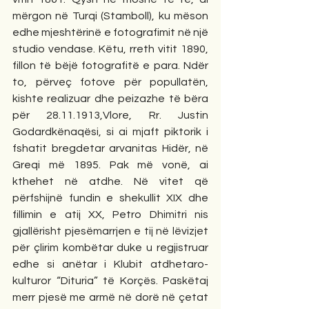
mërgon në Turqi (Stamboll), ku mëson 
edhe mjeshtërinë e fotografimit në një 
studio vendase. Këtu, rreth vitit 1890, 
fillon të bëjë fotografitë e para. Ndër 
to, përveç fotove për popullatën, 
kishte realizuar dhe peizazhe të bëra 
për 28.11.1913,Vlore, Rr. Justin 
Godardkënaqësi, si ai mjaft piktorik i 
fshatit bregdetar arvanitas Hidër, në 
Greqi më 1895. Pak më vonë, ai 
kthehet në atdhe. Në vitet që 
përfshijnë fundin e shekullit XIX dhe 
fillimin e atij XX, Petro Dhimitri nis 
gjallërisht pjesëmarrjen e tij në lëvizjet 
për çlirim kombëtar duke u regjistruar 
edhe si anëtar i Klubit atdhetaro-
kulturor “Dituria” të Korçës. Paskëtaj 
merr pjesë me armë në dorë në çetat 