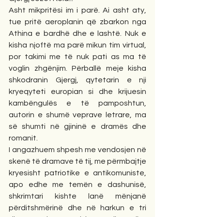
Asht mikpritësi im i parë. Ai asht aty, 
tue pritë aeroplanin që zbarkon nga 
Athina e bardhë dhe e lashtë. Nuk e 
kisha njoftë ma parë mikun tim virtual, 
por takimi me të nuk pati as ma të 
voglin zhgënjim. Përballë meje kisha 
shkodranin Gjergj, qytetarin e nji 
kryeqyteti europian si dhe krijuesin 
kambëngulës e të pamposhtun, 
autorin e shumë veprave letrare, ma 
së shumti në gjininë e dramës dhe 
romanit. 
I angazhuem shpesh me vendosjen në 
skenë të dramave të tij, me përmbajtje 
kryesisht patriotike e antikomuniste, 
apo edhe me temën e dashunisë, 
shkrimtari kishte lanë mënjanë 
përditshmërinë dhe në harkun e tri 