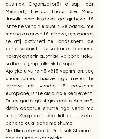
austriak. Organizatorët e saj, Hazir 
Mehmeti, Mendu Thaqi dhe Musa 
Jupolli, ishin kujdesë që gjithçka të 
ishte në vendin e duhun. Së bashku me 
morinë e njerzve të letrave, pjesmarrës 
të atij aktiviteti të randsishëm, qe 
edhe violinistja shkodrane, banuese 
në kryeqytetin austriak, Valbona Naku, 
si dhe një grup folkorik të rinjsh.
Ajo çka u vu re në këtë veprimtari, veç 
pjesëmarrjes masive nga njerëz të 
letrave në vende të ndryshme 
europiane, ishte disiplina e këtij eventi. 
Dukej qartë që shqiptarët e Austrisë, 
kishin adaptue shumë nga vendi ma 
mik i Shqipërisë dhe lidhjet e vjetra 
qenë forcuar edhe ma shumë. 
Në fillim referuan dr. Prof Isak Shema si 
dhe dr. Ornela Radovicka.