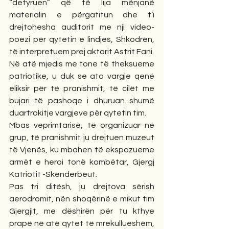
“detyruen” që të lija mënjanë 
materialin e përgatitun dhe t’i 
drejtohesha auditorit me nji video-
poezi për qytetin e lindjes, Shkodrën, 
të interpretuem prej aktorit Astrit Fani. 
Në atë mjedis me tone të theksueme 
patriotike, u duk se ato vargje qenë 
eliksir për të pranishmit, të cilët me 
bujari të pashoqe i dhuruan shumë 
duartrokitje vargjeve për qytetin tim. 
Mbas veprimtarisë, të organizuar në 
grup, të pranishmit ju drejtuen muzeut 
të Vjenës, ku mbahen të ekspozueme 
armët e heroi tonë kombëtar, Gjergj 
Katriotit -Skënderbeut. 
Pas tri ditësh, ju drejtova sërish 
aerodromit, nën shoqërinë e mikut tim 
Gjergjit, me dëshirën për tu kthye 
prapë në atë qytet të mrekullueshëm, 