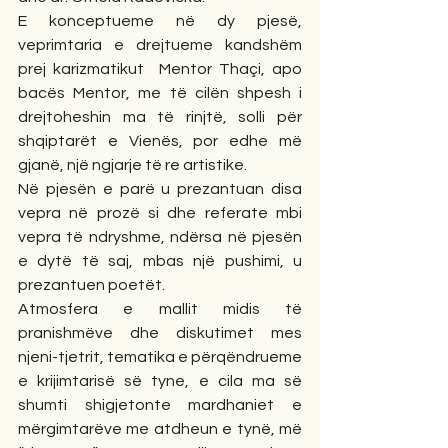
E konceptueme në dy pjesë, 
veprimtaria e drejtueme kandshëm 
prej karizmatikut  Mentor Thaçi, apo 
bacës Mentor, me të cilën shpesh i 
drejtoheshin ma të rinjtë, solli për 
shqiptarët e Vienës, por edhe më 
gjanë, një ngjarje të re artistike.
Në pjesën e parë u prezantuan disa 
vepra në prozë si dhe referate mbi 
vepra të ndryshme, ndërsa në pjesën 
e dytë të saj, mbas një pushimi, u 
prezantuen poetët.
Atmosfera e mallit midis të 
pranishmëve dhe diskutimet mes 
njeni-tjetrit, tematika e përqëndrueme 
e krijimtarisë së tyne, e cila ma së 
shumti shigjetonte mardhaniet e 
mërgimtarëve me atdheun e tynë, më 