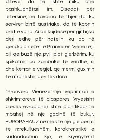
ditëve, do të ishte miku dhe 
bashkudhëtari im. Bisedat për 
letërsinë, në tavolina të thjeshta, ku 
serviret birrë austriake, do të kapnin 
orët e vona. Ai qe kujdesë për gjithçka 
deri edhe për hotelin, ku do të 
qëndroja netët e Pranverës Vieneze, i 
cili qe buzë një pylli plot gjerbërim, ku 
spikatnin ca zambakë të verdhë, si 
dhe ketrat e vegjël, që merrni guximin 
të afroheshin deri tek dora. 
“Pranvera Vieneze”-një veprimtari e 
shkrimtarëve të diasporës (kryesisht 
pjesës evropiane) ishte planifikuar të 
mbahej në një godinë të bukur, 
EUROPAHAUZ në mes të një gjelbërimi 
të mrekullueshëm, karakteristikë e 
kudondodhun kjo, e kryeqytetit 