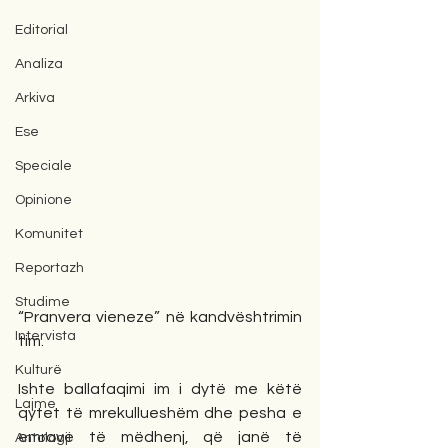
Editorial
Analiza
Arkiva
Ese
Speciale
Opinione
Komunitet
Reportazh
Studime
“Pranvera vieneze” në kandvështrimin 
Intervista
tim.
Kulturë
Ishte ballafaqimi im i dytë me këtë 
Lajme
qytet të mrekullueshëm dhe pesha e 
emrave të mëdhenj, që janë të 
Antologji