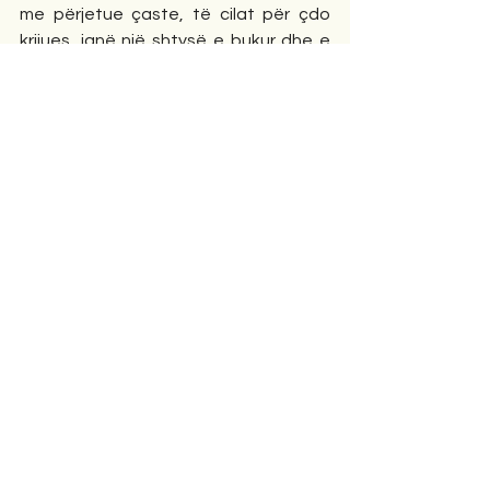
me përjetue çaste, të cilat për çdo 
krijues, janë një shtysë e bukur dhe e 
vlefshme. 
Leon Lekaj
Athinë 07/05/2023
Lajme
Comments
Write a comment...