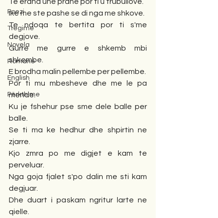
Te erdha une prane por ti u trubullove.
Poezi
Ike me ste pashe se di nga me shkove.
Te ndoqa te bertita por ti s'me 
Tregime
degjove.
Novela
Gurre me gurre e shkemb mbi 
shkembe.
Romane
E brodha malin pellembe per pellembe.
English
Por ti mu mbesheve dhe me le pa 
Përkthime
mende.
Ku je fshehur pse sme dele balle per 
balle.
Se ti ma ke hedhur dhe shpirtin ne 
zjarre.
Kjo zmra po me digjet e kam te 
perveluar.
Nga goja fjalet s'po dalin me sti kam 
degjuar.
Dhe duart i paskam ngritur larte ne 
qielle.