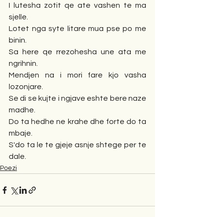
I lutesha zotit qe ate vashen te ma 
sjelle.
Lotet nga syte litare mua pse po me 
binin.
Sa here qe rrezohesha une ata me 
ngrihnin.
Mendjen na i mori fare kjo vasha 
lozonjare.
Se di se kujte i ngjave eshte bere naze 
madhe.
Do ta hedhe ne krahe dhe forte do ta 
mbaje.
S'do ta le te gjeje asnje shtege per te 
dale.
Poezi