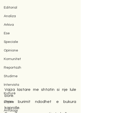
Editorial
Analiza
Arkiva
Ese
Speciale
Opinione
Komunitet
Reportazh
Studime
Intervista
Vajza lastare me shtatin si nje lule 
Kulturë
bore.
Pran burimit ndodhet e bukura 
Lajme
kaprolle.
Antologji