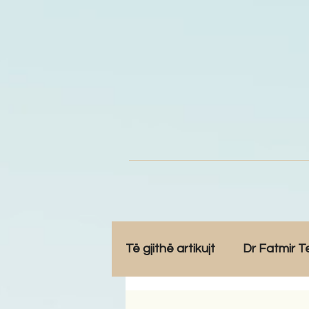
Të gjithë artikujt
Dr Fatmir T
Opinione
Komunitet