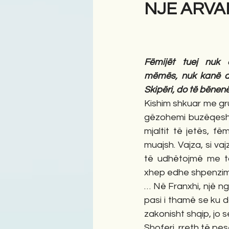
NJE ARVA
Antologji
Poezi
Tre
Fëmijët tuej nuk 
mëmës, nuk kanë dë
Skipëri, do të bënen
Kishim shkuar me gr
gëzohemi buzëqeshje
mjaltit të jetës, fëm
muajsh. Vajza, si vaj
të udhëtojmë me ta
xhep edhe shpenzim
… Në Franxhi, një n
pasi i thamë se ku 
zakonisht shqip, jo s
Shoferi, rreth të pe