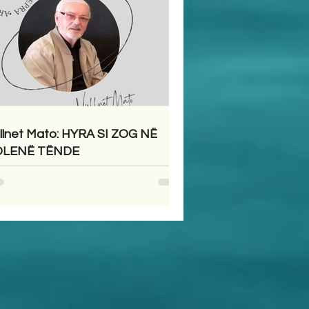
llnet Mato: HYRA SI ZOG NË
OLENË TËNDE