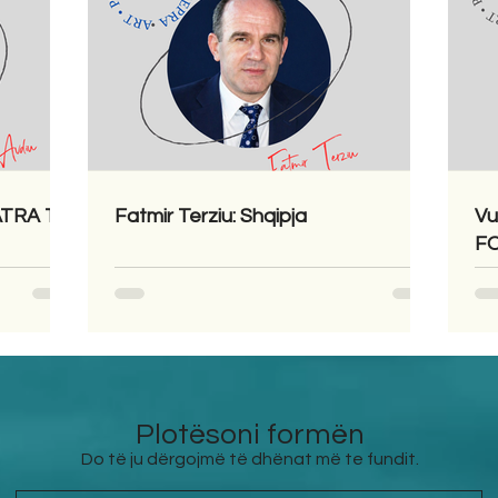
LATRA TË
Fatmir Terziu: Shqipja
Vu
F
Plotësoni formën
Do të ju dërgojmë të dhënat më te fundit.