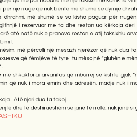
jarje që më pat ndodhë me një taksixhi në korrik të viti
 cili  për një rrugë që nuk bënte më shumë se dymijë dhra
 dhrahmi, më shumë se sa kisha paguar për rrugën 
gjithnjë i rezervuar me ta dhe reston ua kërkoja deri 
parë atë natë nuk e pranova reston e atij taksixhiu arv
bimit.
 mësim, më përcolli një mesazh njerëzor që nuk dua ta 
 lexuesve që fëmijëve të tyre  tu mësojnë “gluhën e më
”…
ë shkaktoi ai arvanitas që mburrej se kishte gjak “nj
min që nuk i mora emrin dhe adresën, madje nuk i mo
akoja…Atë njeri dua ta takoj…
renjtë dhe të dëshirueshëm se janë të rrallë, nuk janë si gu
ASHIKU