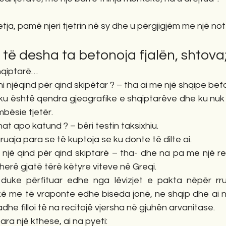
ja, pamë njeri tjetrin në sy dhe u përgjigjëm me një no
i të desha ta betonoja fjalën, shtova
shqiptarë…
eni njëqind për qind skipëtar ? – tha ai me një shqipe be
 ku është qendra gjeografike e shqiptarëve dhe ku nuk k
mbësie tjetër.
shat apo katund ? – bëri testin taksixhiu.
gruaja para se të kuptoja se ku donte të dilte ai.
i një qind për qind skiptarë – tha- dhe na pa me një r
herë gjatë tërë këtyre viteve në Greqi.
duke përfituar edhe nga lëvizjet e pakta nëpër rru
 me të vraponte edhe biseda jonë, ne shqip dhe ai në a
he filloi të na recitojë vjersha në gjuhën arvanitase.
para një kthese, ai na pyeti: