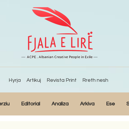
Hyrja
Artikuj
Revista Print
Rreth nesh
erziu
Editorial
Analiza
Arkiva
Ese
S
Reportazh
Studime
Intervista
Kulturë