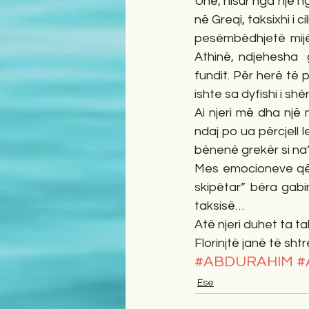
Unë, nisur nga një ng
në Greqi, taksixhi i
pesëmbëdhjetë mijë
Athinë, ndjehesha  
fundit. Për herë të 
ishte sa dyfishi i shër
Ai njeri më dha një
ndaj po ua përcjell
bënenë grekër si na
Mes emocioneve që m
skipëtar” bëra gabi
taksisë…
Atë njeri duhet ta t
Florinjtë janë të sht
#ABDURAHIM
#
Ese