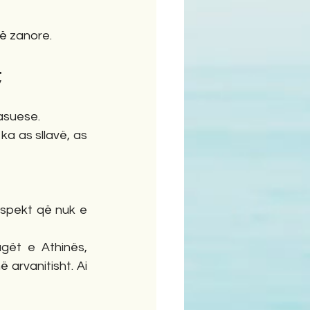
të zanore.
;
fasuese.
a as sllavë, as 
espekt që nuk e 
gët e Athinës, 
rvanitisht. Ai 