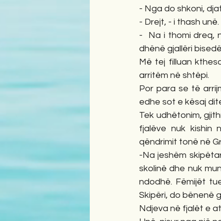
- Nga do shkoni, dj
- Drejt, - i thash unë.
-  Na i thomi dreq, 
dhënë gjallëri bisedë
Më tej filluan kthesa
arritëm në shtëpi.
Por para se të arri
edhe sot e kësaj dit
Tek udhëtonim, gjith
fjalëve nuk kishin 
qëndrimit tonë në Gr
-Na jeshëm skipëtarë
skolinë dhe nuk mu
ndodhë. Fëmijët tu
Skipëri, do bënenë g
Ndjeva në fjalët e a