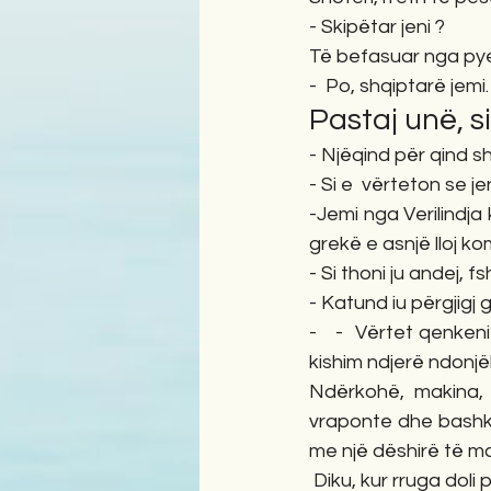
- Skipëtar jeni ?
Të befasuar nga pyet
-  Po, shqiptarë jemi.
Pastaj unë, s
- Njëqind për qind 
- Si e  vërteton se j
-Jemi nga Verilindja
grekë e asnjë lloj ko
- Si thoni ju andej, f
- Katund iu përgjigj 
-   -  Vërtet qenken
kishim ndjerë ndonjë
Ndërkohë, makina, 
vraponte dhe bashkë
me një dëshirë të mad
 Diku, kur rruga doli 