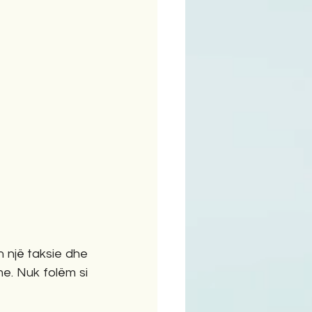
ime
 një taksie dhe 
. Nuk folëm si 