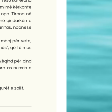
t 1996 kur erdha 
hmi më kërkonte 
nga Tirana në 
në qindarkën e 
anitas, ndonëse 
mbaj për vete, 
mës”, që të mos 
ëqind për qind 
ra as numrin e 
rët e zallit.