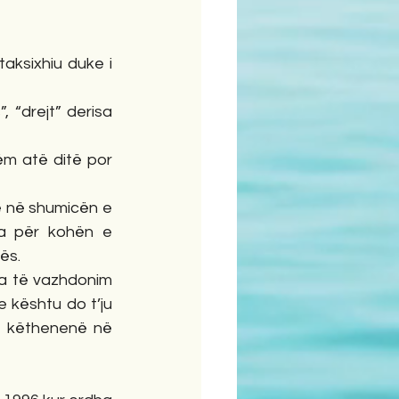
aksixhiu duke i 
, “drejt” derisa 
ëm atë ditë por 
ë në shumicën e 
ra për kohën e 
ës.
la të vazhdonim 
kështu do t’ju 
ë këthenenë në 