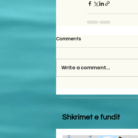
Comments
Write a comment...
Shkrimet e fundit