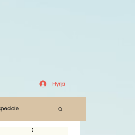
Hyrja
peciale
Lajme