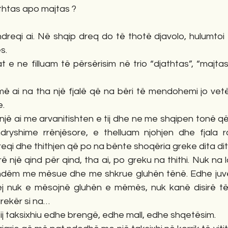
athtas apo majtas ?
ndreqi ai. Në shqip dreq do të thotë djavolo, hulumtoi t
s.
t e ne filluam të përsërisim në trio “djathtas”, “majtas”
jmë ai na tha një fjalë që na bëri të mendohemi jo vet
e.
një ai me arvanitishten e tij dhe ne me shqipen tonë q
ndryshime rrënjësore, e thelluam njohjen dhe fjala 
eqi dhe thithjen që po na bënte shoqëria greke dita dit
 një qind për qind, tha ai, po greku na thithi. Nuk na 
ndëm me mësue dhe me shkrue gluhën tënë. Edhe juve 
ej nuk e mësojnë gluhën e mëmës, nuk kanë disirë t
rekër si na…
tij taksixhiu edhe brengë, edhe mall, edhe shqetësim.