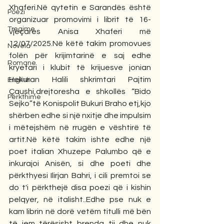
Xhaferi.Në qytetin e Sarandës është 
Poezi
organizuar promovimi i librit të 16-
Tregime
vjeçares Anisa Xhaferi më 
12/07/2025.Në këtë takim promovues 
Novela
folën për krijimtarinë e saj edhe 
Romane
kryetari i klubit të krijuesve jonian 
Hekuran Halili shkrimtari Pajtim 
English
Çaushi,drejtoresha e shkollës “Bido 
Përkthime
Sejko”të Konispolit Bukuri Braho etj,kjo 
shërben edhe si një nxitje dhe impulsim 
i mëtejshëm në rrugën e vështirë të 
artit.Në këtë takim ishte edhe një 
poet italian Xhuzepe Palumbo që e 
inkurajoi Anisën, si dhe poeti dhe 
përkthyesi Ilirjan Bahri, i cili premtoi se 
do t'i përkthejë disa poezi që i kishin 
pelqyer, në italisht..Edhe pse nuk e 
kam librin në dorë vetëm titulli më bën 
të jem tërësisht brenda tij dhe nuk 