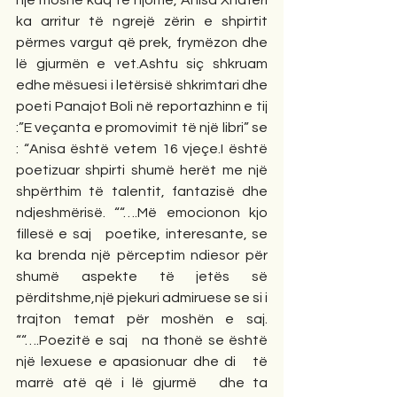
një moshë kaq të njomë, Anisa Xhaferi 
ka arritur të ngrejë zërin e shpirtit 
përmes vargut që prek, frymëzon dhe 
lë gjurmën e vet.Ashtu siç shkruam 
edhe mësuesi i letërsisë shkrimtari dhe 
poeti Panajot Boli në reportazhinn e tij 
:”E veçanta e promovimit të një libri” se 
: “Anisa është vetem 16 vjeçe.I është 
poetizuar shpirti shumë herët me një 
shpërthim të talentit, fantazisë dhe 
ndjeshmërisë. ““….Më emocionon kjo 
fillesë e saj    poetike, interesante, se 
ka brenda një përceptim ndiesor për 
shumë aspekte të jetës së 
përditshme,një pjekuri admiruese se si i 
trajton temat për moshën e saj. 
““….Poezitë e saj    na thonë se është 
një lexuese e apasionuar dhe di    të 
marrë atë që i lë gjurmë    dhe ta 