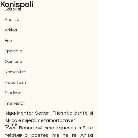
Konispoli
Editorial
Analiza
Arkiva
Ese
Speciale
Opinione
Komunitet
Reportazh
Studime
Intervista
Nga Mentor Serjani. “Heshtja është si 
Kulturë
skica e mijëra metamorfozave.”
Lajme
Yves BonnefoyUrime krijueses më të 
Antologji
re,pse jo poetes më të re Anisa 