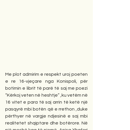
Me plot admirim e respekt uroj poeten 
e re 16-vjeçare nga Konispoli, për 
botimin e librit të parë të saj me poezi 
“Kërkoj veten në heshtje” ,ku vetëm në 
16 vitet e para të saj arrin të ketë një 
pasqyrë mbi botën që e rrethon ,duke 
përthyer në vargje ndjesinë e saj mbi 
realitetet shqiptare dhe botërore. Në 