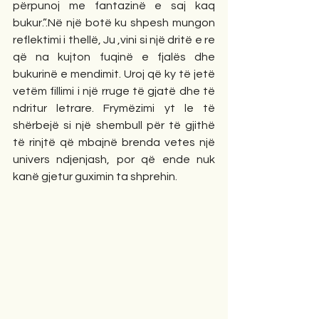
përpunoj me fantazinë e saj kaq 
bukur.”.Në një botë ku shpesh mungon 
reflektimi i thellë, Ju ,vini si një dritë e re 
që na kujton fuqinë e fjalës dhe 
bukurinë e mendimit. Uroj që ky të jetë 
vetëm fillimi i një rruge të gjatë dhe të 
ndritur letrare. Frymëzimi yt le të 
shërbejë si një shembull për të gjithë 
të rinjtë që mbajnë brenda vetes një 
univers ndjenjash, por që ende nuk 
kanë gjetur guximin ta shprehin.