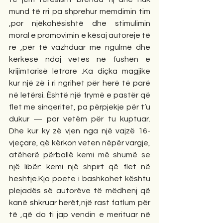
mund të rri pa shprehur memdimin tim 
,por njëkohësishtë dhe stimulimin 
moral e promovimin e kësaj autoreje të 
re ,për të vazhduar me ngulmë dhe 
kërkesë ndaj vetes në fushën e 
krijimtarisë letrare .Ka diçka magjike 
kur një zë i ri ngrihet për herë të parë 
në letërsi. Është një frymë e pastër që 
flet me sinqeritet, pa përpjekje për t’u 
dukur — por vetëm për tu kuptuar. 
Dhe kur ky zë vjen nga një vajzë 16-
vjeçare, që kërkon veten nëpër vargje, 
atëherë përballë kemi më shumë se 
një libër: kemi një shpirt që flet në 
heshtje.Kjo poete i bashkohet kështu 
plejadës së autorëve të mëdhenj që 
kanë shkruar herët,një rast fatlum për 
të ,që do ti jap vendin e merituar në 