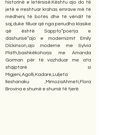
historinë e letërsisë.Kështu ajo do të 
jetë e rreshtuar krahas emrave më të 
mëdhenj të botës dhe të vëndit të 
saj,duke filluar që nga periudha klasike 
që është Sappfo”poetja e 
dashurisë”ajo e modernizmit Emily 
Dickinson,ajo moderne me Sylvia 
Plath,bashkëkohorja me Amanda 
Gorman për të vazhduar me ata 
shqiptarë si 
Migjeni,Agolli,Kadare,Luljeta 
lleshanaku ,MimozaAhmeti,Flora 
Brovina e shumë e shumë të tjerë