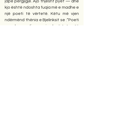
japë përgjigje. Ajo thjesht pyet — dhe 
kjo është ndoshta fuqia më e madhe e 
një poeti të vërtetë. Këtu më vjen 
ndërmënd thënia e Bjelinksit se :”Poeti 
mendon me figura ,ai nuk vërteton të 
vërtetën ,por e tregon atë.”Me 
respekt dhe përzemërsi,Mentor 
Serjani Athinë më 13/07/2025
Opinione
1 Comment