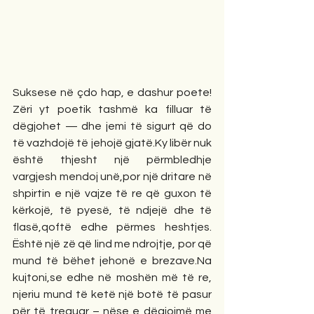
Suksese në çdo hap, e dashur poete! 
Zëri yt poetik tashmë ka filluar të 
dëgjohet — dhe jemi të sigurt që do 
të vazhdojë të jehojë 
gjatë.Ky
 libër nuk 
është thjesht një përmbledhje 
vargjesh mendoj unë,por një dritare në 
shpirtin e një vajze të re që guxon të 
kërkojë, të pyesë, të ndjejë dhe të 
flasë,qoftë edhe përmes heshtjes. 
Është një zë që lind me ndrojtje, por që 
mund të bëhet jehonë e 
brezave.Na
kujtoni,se edhe në moshën më të re, 
njeriu mund të ketë një botë të pasur 
për të treguar – nëse e dëgjojmë me 