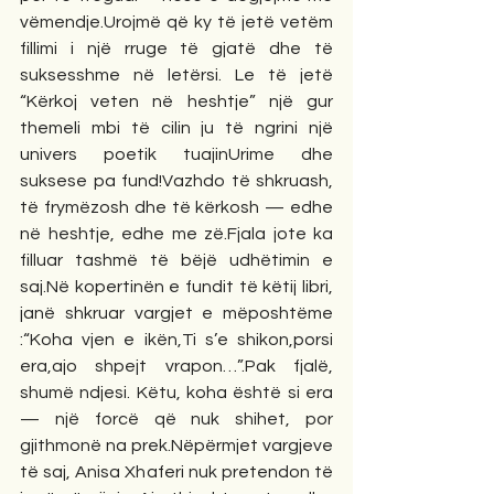
vëmendje.Urojmë që ky të jetë vetëm 
fillimi i një rruge të gjatë dhe të 
suksesshme në letërsi. Le të jetë 
“Kërkoj veten në heshtje” një gur 
themeli mbi të cilin ju të ngrini një 
univers poetik tuajinUrime dhe 
suksese pa fund!Vazhdo të shkruash, 
të frymëzosh dhe të kërkosh — edhe 
në heshtje, edhe me zë.Fjala jote ka 
filluar tashmë të bëjë udhëtimin e 
saj.Në kopertinën e fundit të këtij libri, 
janë shkruar vargjet e mëposhtëme 
:“Koha vjen e ikën,Ti s’e shikon,porsi 
era,ajo shpejt vrapon…”.Pak fjalë, 
shumë ndjesi. Këtu, koha është si era 
— një forcë që nuk shihet, por 
gjithmonë na prek.Nëpërmjet vargjeve 
të saj, Anisa Xhaferi nuk pretendon të 