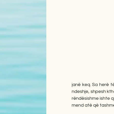
janë keq. Sa herë t
ndeshje, shpesh kthe
rëndësishme ishte që 
mend atë që tashmë e