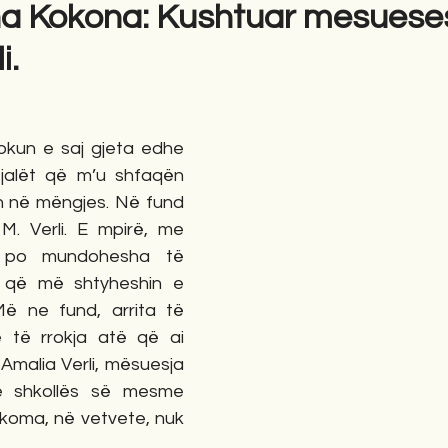
ha Kokona: Kushtuar mesuese
i.
gime
Novela
Romane
English
Përkth
lokun e saj gjeta edhe 
 fjalët që m’u shfaqën 
n në mëngjes. Në fund 
M. Verli. E mpirë, me 
 po mundohesha të 
 që më shtyheshin e 
Më ne fund, arrita të 
 të rrokja atë që ai 
malia Verli, mësuesja 
 shkollës së mesme 
akoma, në vetvete, nuk 