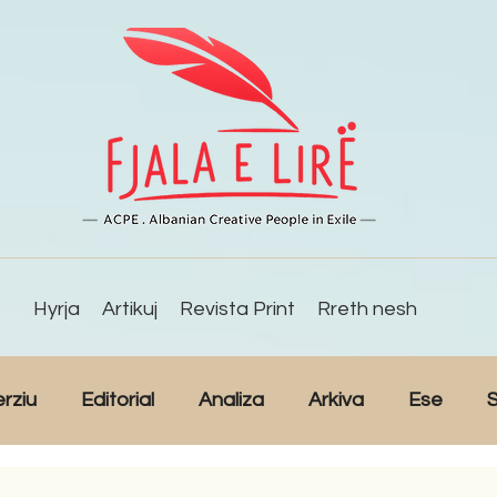
Hyrja
Artikuj
Revista Print
Rreth nesh
erziu
Editorial
Analiza
Arkiva
Ese
S
Reportazh
Studime
Intervista
Kulturë