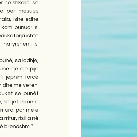
 në shkollë, se 
Se për mësues 
lia, ishe edhe 
 kam punuar si 
dukatorja ishte 
natyrshëm, si 
unë, sa lodhje, 
ë që dje pija 
i jepnim forcë 
n dhe me veten. 
duket se punët 
, shqetësime e 
itura, por më e 
tur, risillja në 
ë brendshmi’’.