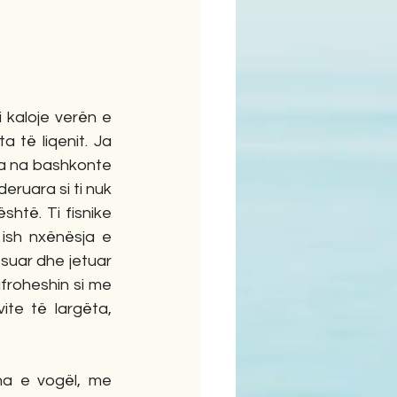
kaloje verën e 
 të liqenit. Ja 
la na bashkonte 
eruara si ti nuk 
të. Ti fisnike 
ish nxënësja e 
suar dhe jetuar 
froheshin si me 
te të largëta, 
a e vogël, me 