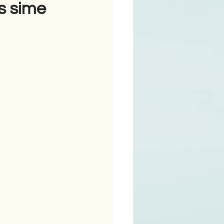
s sime
ime