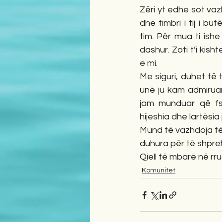
Zëri yt edhe sot va
dhe timbri i tij i b
tim. Për mua ti ishe
dashur. Zoti t’i kish
e mi.
Me siguri, duhet të 
unë ju kam admiruar
jam munduar që fsh
hijeshia dhe lartësia
Mund të vazhdoja të s
duhura për të shpreh
Qiell të mbarë në rr
Komunitet