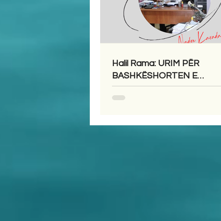
Halil Rama: URIM PËR
BASHKËSHORTEN E
SHKRIMTARITSHEFKI KA