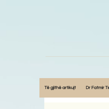
Të gjithë artikujt
Dr Fatmir T
Opinione
Komunitet