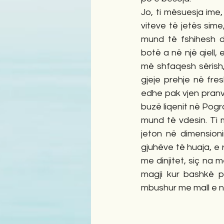
Jo, ti mësuesja ime, ti
viteve të jetës sime
mund të fshihesh di
botë a në një qiell, e
më shfaqesh sërish,
gjeje prehje në fre
edhe pak vjen pranve
buzë liqenit në Pogra
mund të vdesin. Ti 
jeton në dimensioni
gjuhëve të huaja, e 
me dinjitet, siç na 
magji kur bashkë pi
mbushur me mall e no