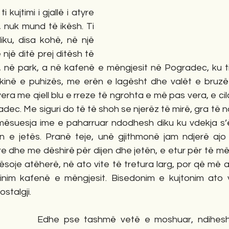
 kujtimi i gjallë i atyre 
, nuk mund të ikësh. Ti 
ku, disa kohë, në një 
 një ditë prej ditësh të 
 në park, a në kafenë e mëngjesit në Pogradec, ku ti 
skinë e puhizës, me erën e lagësht dhe valët e bruzëta
ra me qiell blu e rreze të ngrohta e më pas vera, e ci
dec. Me siguri do të të shoh se njerëz të mirë, gra të nd
mësuesja ime e paharruar ndodhesh diku ku vdekja s’ësh
n e jetës. Pranë teje, unë gjithmonë jam ndjerë ajo 
re dhe me dëshirë për dijen dhe jetën, e etur për të më
mësoje atëherë, në ato vite të tretura larg, por që më a
nim kafenë e mëngjesit. Bisedonim e kujtonim ato vi
stalgji.
Edhe pse tashmë vetë e moshuar, ndihesh