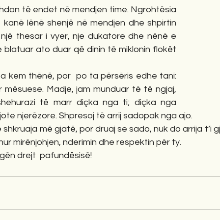
zhdon të endet në mendjen time. Ngrohtësia 
utë kanë lënë shenjë në mendjen dhe shpirtin 
 një thesar i vyer, nje dukatore dhe nënë e 
te blatuar ato duar që dinin të miklonin flokët 
ta kem thënë, por  po ta përsëris edhe tani: 
 mësuese. Madje, jam munduar të të ngjaj, 
ehurazi të marr diçka nga ti; diçka nga 
 jote njerëzore. Shpresoj të arrij sadopak nga ajo.
hkruaja më gjatë, por druaj se sado, nuk do arrija t’i gje
ur mirënjohjen, nderimin dhe respektin për ty.
ugën drejt  pafundësisë!