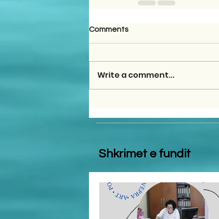
Comments
Write a comment...
Shkrimet e fundit