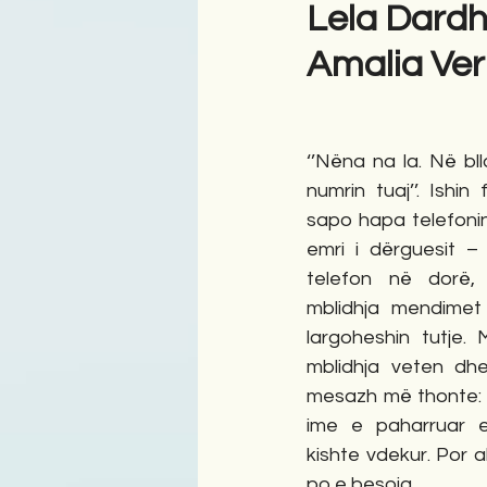
Lela Dard
Amalia Verl
Antologji
Poezi
Tre
‘’Nëna na la. Në bl
numrin tuaj’’. Ishin
sapo hapa telefoni
emri i dërguesit – 
telefon në dorë,
mblidhja mendimet
largoheshin tutje. 
mblidhja veten dhe
mesazh më thonte: A
ime e paharruar e
kishte vdekur. Por 
po e besoja.