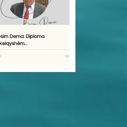
sim Dema: Diploma
kelqyshëm...