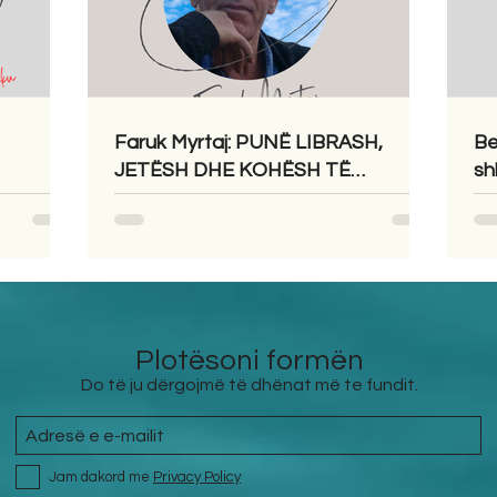
Faruk Myrtaj: PUNË LIBRASH,
Be
JETËSH DHE KOHËSH TË
sh
RADAKU
VONUARA
Plotësoni formën
Do të ju dërgojmë të dhënat më te fundit.
Jam dakord me
Privacy Policy