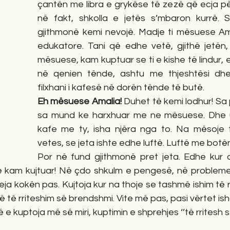
çantën me libra e grykëse të zezë që ecja për
në fakt, shkolla e jetës s’mbaron kurrë. 
gjithmonë kemi nevojë. Madje ti mësuese Ama
edukatore. Tani që edhe vetë, gjithë jetën,
mësuese, kam kuptuar se ti e kishe të lindur, e
në qenien tënde, ashtu me thjeshtësi dhe 
filxhani i kafesë në dorën tënde të butë.
Eh mësuese Amalia! 
Duhet të kemi lodhur! Sa p
sa mund ke harxhuar me ne mësuese. Dhe un
kafe me ty, isha njëra nga to. Na mësoje t’
vetes, se jeta ishte edhe luftë. Luftë me botë
Por në fund gjithmonë pret jeta. Edhe kur 
ë kam kujtuar! Në çdo shkulm e pengesë, në probleme
ja kokën pas. Kujtoja kur na thoje se tashmë ishim të rr
të rriteshim së brendshmi. Vite më pas, pasi vërtet isha rri
 kuptoja më së miri, kuptimin e shprehjes ‘’të rritesh s