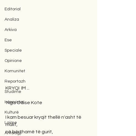
Editorial
Analiza
Arkiva
Ese
Speciale
Opinione
Komunitet
Reportazh
KRYQI  IM ...
Studime
Intervista
 Nga Odise Kote
Kulturë
I kam besuar kryqit thellë n'asht të 
Lajme
malit,
në bërthamë të gurit,
Antologji