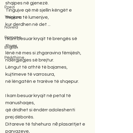
shqipes në gjenezë.
Poezi
Tingujve që më sjellin këngët e 
thinjura të lumenjve,
Tregime
kur derdhen në det ...
Novela
Romane
I kam besuar kryqit të brengës së 
thyer,
English
lënë në mes si zhgaravina fëmijësh,
Përkthime
ndërgjegjes së brejtur.
Lëngut të athtë të bajames,
kujtimeve të varrosura,
në lëngatën e trarëve të shqepur.
I kam besuar kryqit në petal të 
manushaqes,
që dridhet si ëndërr adoleshenti 
prej dëborës.
Ditareve të fshehura  nē plasaritjet e 
parvazeve,