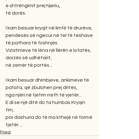
e shtrëngimit prej Njeriu, 
të dorës.
I kam besuar kryqit në limfë të drurëve,
pendesës së ngecur në tel të teshave 
të pathara të foshnjës.
Vizatimeve të lëna në llërën e lofatës, 
dorzës së udhëtarit,
në zemër të portës...
I kam besuar dhimbjeve, ankimeve të 
pafata, që zbulohen prej dritës, 
nga njëri në tjetrin rreth të vjetër...
E di se një ditë do ta humbas Kryqin 
tim, 
por dashuria do të ma kthejë në formë 
tjetër ...
Poezi