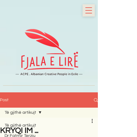
Post
Të gjithë artikujt
Të gjithë artikujt
KRYQI IM ...
Dr Fatmir Terziu