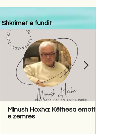
Shkrimet e fundit
Minush Hoxha: Këthesa emotive
e zemres