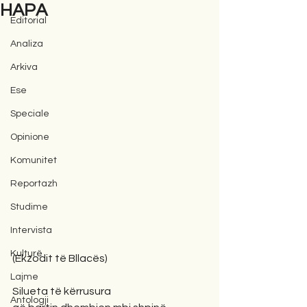
HAPA
Editorial
Analiza
Arkiva
Ese
Speciale
Opinione
Komunitet
Reportazh
Studime
Intervista
Kulturë
(Ekzodit të Bllacës)
Lajme
Silueta të kërrusura
Antologji