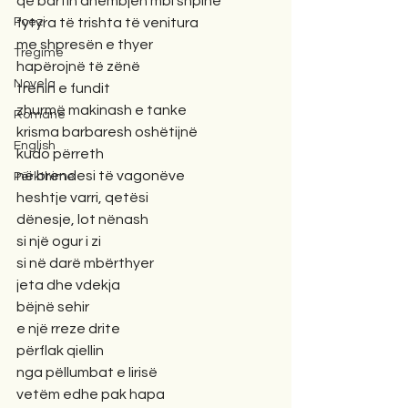
që bartin dhembjen mbi shpinë
Poezi
fytyra të trishta të venitura
me shpresën e thyer
Tregime
hapërojnë të zënë
Novela
trenin e fundit
zhurmë makinash e tanke
Romane
krisma barbaresh oshëtijnë
English
kudo përreth
në brendesi të vagonëve
Përkthime
heshtje varri, qetësi
dënesje, lot nënash
si një ogur i zi
si në darë mbërthyer
jeta dhe vdekja
bëjnë sehir
e një rreze drite
përflak qiellin
nga pëllumbat e lirisë
vetëm edhe pak hapa