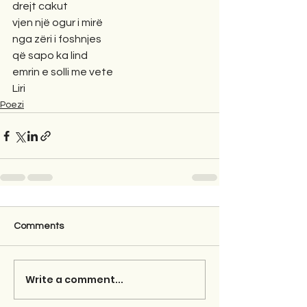
drejt cakut
vjen një ogur i mirë
nga zëri i foshnjes
që sapo ka lind
emrin e solli me vete
Liri
Poezi
Comments
Write a comment...