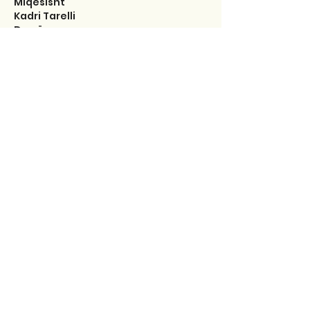
Miqësisht 
Kadri Tarelli 
Durrës.
Like
Reply
Shkrimet e fundit