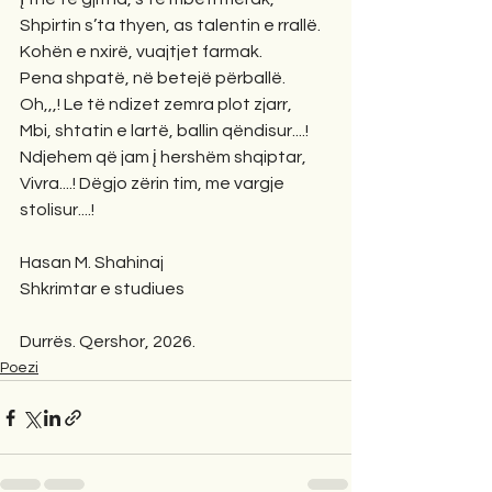
Shpirtin s’ta thyen, as talentin e rrallë.
Kohën e nxirë, vuajtjet farmak.
Pena shpatë, në betejë përballë.
Oh,,,! Le të ndizet zemra plot zjarr,
Mbi, shtatin e lartë, ballin qëndisur....!
Ndjehem që jam į hershëm shqiptar,
Vivra....! Dëgjo zërin tim, me vargje 
stolisur....!
Hasan M. Shahinaj
Shkrimtar e studiues
Durrës. Qershor, 2026.
Poezi