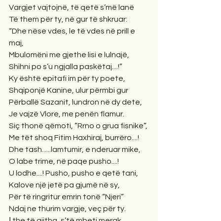
Vargjet vajtojnë, të qetë s’më lanë
Të them për ty, në gur të shkruar:
“Dhe nëse vdes, le të vdes në prill e 
maj,
Mbulomëni me gjethe lisi e lulnajë,
Shihni po s’u ngjalla paskëtaj....!”
Ky është epitafi im për ty poete,
Shqiponjë Kanine, ulur përmbi gur
Përballë Sazanit, lundron në dy dete,
Je vajzë Vlore, me penën flamur.
Siç thonë qëmoti, ”Rrno o grua fisnike”,
Me tët shoq Fitim Haxhiraj, burrëro....!
Dhe tash......lamtumir, e nderuar mike,
O labe trime, në paqe pusho....!
U lodhe....! Pusho, pusho e qetë tani,
Kalove një jetë pa gjumë në sy,
Për të ringritur emrin tonë “Njeri”
Ndaj ne thurim vargje, veç për ty.
Į the të gjitha, s’të mbeti merak,