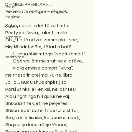
DHIMBJE KRERNARE......
Poezi
Në vend të epilogut – elegjiak.
Tregime
Kohë me shi të lehtë vajtimtar.
Novela
Për ty moj Vivra, talent į rrallë.
Romane
Oh,,,! Le të ndizet zemra plot zjarr,
Mbi të ndritshëm, të lartin ballë!
English
         U shua shkrimtarja “Nderi Kombit”.
Përkthime
         E përcollëm me stuhinë e lotëve,
         Na la emrin e pamort ”Vivra”,
Me thesarin prej mbi 70-të, libra.
Jo, jo.... Nuk u shua shpirti į saj,
Porsi Sfinksi e Feniksi, në lashtësi.
Ajo u ngrit nga hiri qullur në vaj,
Shkoi lart te yjet, në përjetësi.
Shkoi nëpër botë, į ndezur pishtar,
Se ç’zonjë fisnike, ka qenë e mbeti,
Shqiponja labe rrënjë Vranar,
Rrahur nga era, kripur në valë deti.