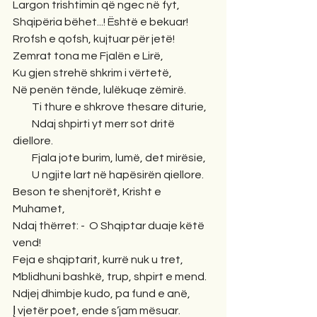
Largon trishtimin që ngec në fyt,
Shqipëria bëhet...! Është e bekuar!
Rrofsh e qofsh, kujtuar për jetë!
Zemrat tona me Fjalën e Lirë,
Ku gjen strehë shkrim i vërtetë,
Në penën tënde, lulëkuqe zëmirë.
         Ti thure e shkrove thesare diturie,
         Ndaj shpirti yt merr sot dritë 
diellore.
         Fjala jote burim, lumë, det mirësie,
         U ngjite lart në hapësirën qiellore.
Beson te shenjtorët, Krisht e 
Muhamet,
Ndaj thërret: -  O Shqiptar duaje këtë 
vend!
Feja e shqiptarit, kurrë nuk u tret,
Mblidhuni bashkë, trup, shpirt e mend.
Ndjej dhimbje kudo, pa fund e anë,
Į vjetër poet, ende s’jam mësuar.