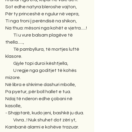
Sot edhe natyra bleroshe vajton,
Për ty princeshë e ngulur në vepra,
Ti nga froni į perëndisë na shikon,
Na thua: mësoni nga kohët e vjetra......!
         Ti u vure balsam plagëve të 
thella......,
         Të pambyllura, të mortjes luftë 
klasore.
         Gjyle topi duroi kështjella,
         U regje nga goditjet të kohës 
mizore.
Në libra e shkrime dashuri mbolle,
Pa pyetur, për boll hallet e tua.
Ndaj të nderon edhe çobani në 
kasolle,
- Shqiptarë, kudo jeni, bashkë ju dua.
         Vivra...! Nuk shuhet dot zëri yt,
Kambanë alarmi e kohëve trazuar.