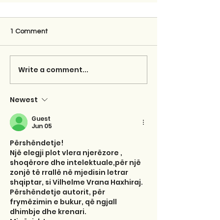
1 Comment
Write a comment...
Newest
Guest
Jun 05
Përshëndetje! 
Një elegji plot vlera njerëzore , 
shoqërore dhe intelektuale,për një 
zonjë të rrallë në mjedisin letrar 
shqiptar, si Vilhelme Vrana Haxhiraj.
Përshëndetje autorit, për 
frymëzimin e bukur, që ngjall 
dhimbje dhe krenari.