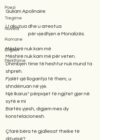
Poezi
Guliam Apolinaire:
Tregime
U akuzua dhe u arrestua 
Novela
                        për vjedhjen e Monalizës.
Romane
Mëshirë nuk kam më
English
Mëshirë nuk kam më për veten.
Përkthime
Dhimbjen time të heshtur nuk mund ta 
shpreh. 
Fjalët që llogaritja të them, u 
shndërruan në yje.
Një Ikarus* përpiqet të ngjitet gjer në 
sytë e mi
Bartës yjesh, digjem mes dy 
konstelacionesh.
Çfarë bëra te gjallesat theike të 
diturisë?