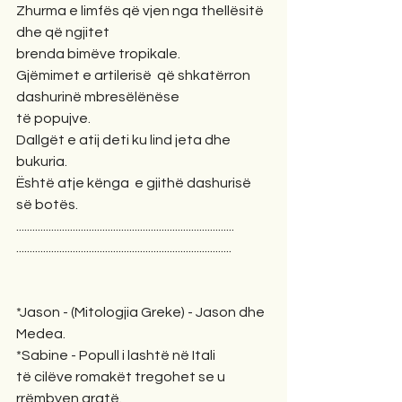
Zhurma e limfës që vjen nga thellësitë 
dhe që ngjitet
brenda bimëve tropikale.
Gjëmimet e artilerisë  që shkatërron 
dashurinë mbresëlënëse
të popujve.
Dallgët e atij deti ku lind jeta dhe 
bukuria.
Është atje kënga  e gjithë dashurisë 
së botës.
.................................................................................
................................................................................
*Jason - (Mitologjia Greke) - Jason dhe 
Medea.
*Sabine - Popull i lashtë në Itali
të cilëve romakët tregohet se u 
rrëmbyen gratë.