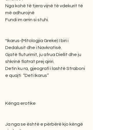
Nga kohë të tjera vijnë të vdekurit të 
më adhurojnë
Fundi im arrin si stuhi.
*Ikarus-(Mitologjia Greke) I biri i 
Dedalusit dhe i Navkratisë.
Gjatë fluturimit, ju afrua Diellit dhe ju 
shkrinë flatrat prej qiriri.
Detin ku ra, gjeografi i lashtë Straboni 
e quajti  ‘’Deti Ikarus’’
Kënga erotike
Ja nga se është e përbërë kjo këngë 