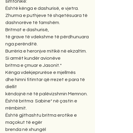
simfonike:
Është kënga e dashurisë, e vjetra.
Zhurma e puthjeve të shqetësuara të 
dashnorëve të famshëm.
Britmat e dashurisë,
të grave të vdekshme të përdhunuara 
nga perënditë.
Burrëria e heronjve mitikë në ekzaltim.
Si armët kundër avionëve
britma e çmuar e Jasonit.*
Kënga vdekjeprurëse e mjellmës
dhe himni fitimtar që rrezet e para të 
diellit
këndojnë në të palëvizshmin Memnon.
Është britma  Sabine* në çastin e 
rrëmbimit.
Është gjithashtu britma erotike e 
maçokut të egër
brenda në xhungël