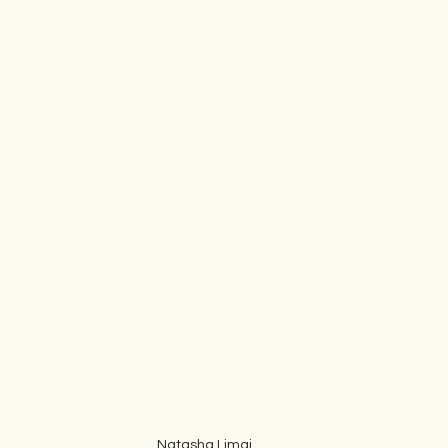
gime
Novela
Romane
English
Përkth
Natasha Limaj