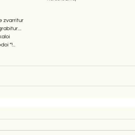
 zvarritur
bitur....
kaloi
i “!...