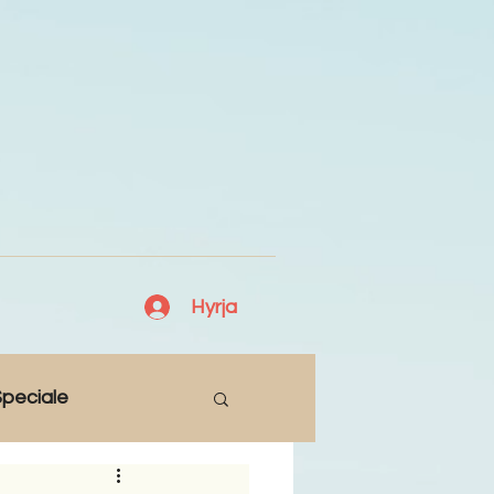
Hyrja
peciale
Lajme