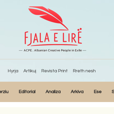
Hyrja
Artikuj
Revista Print
Rreth nesh
erziu
Editorial
Analiza
Arkiva
Ese
S
Reportazh
Studime
Intervista
Kulturë