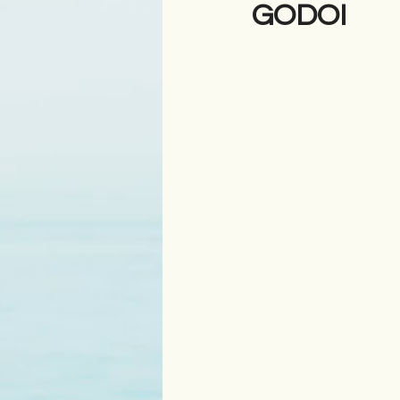
GODOI
Antologji
Poezi
Tre