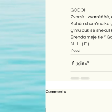
GODOI
Zvarrë - zvarrëëëë, e
Kohën shum’ma ke gra
Ç’mu duk se shekull 
Brenda meje fle “ Godo
N . L . ( F )
Poezi
Comments