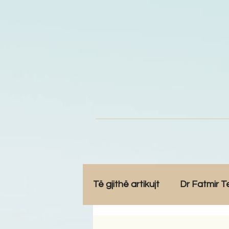
Të gjithë artikujt
Dr Fatmir T
Opinione
Komunitet