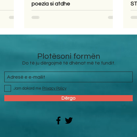
poezia si atdhe
ST
Plotësoni formën
Do të ju dërgojmë të dhënat më te fundit.
Jam dakord me
Privacy Policy
Dërgo